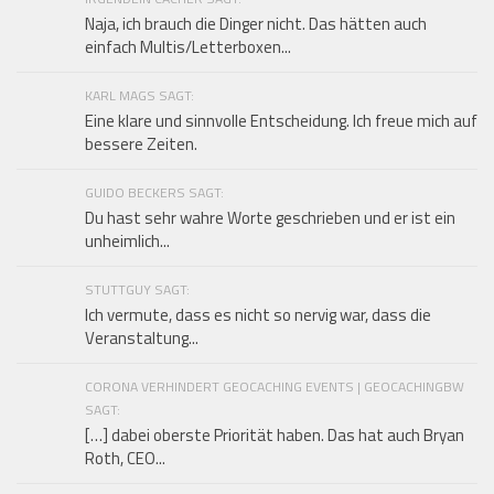
Naja, ich brauch die Dinger nicht. Das hätten auch
einfach Multis/Letterboxen...
KARL MAGS SAGT:
Eine klare und sinnvolle Entscheidung. Ich freue mich auf
bessere Zeiten.
GUIDO BECKERS SAGT:
Du hast sehr wahre Worte geschrieben und er ist ein
unheimlich...
STUTTGUY SAGT:
Ich vermute, dass es nicht so nervig war, dass die
Veranstaltung...
CORONA VERHINDERT GEOCACHING EVENTS | GEOCACHINGBW
SAGT:
[…] dabei oberste Priorität haben. Das hat auch Bryan
Roth, CEO...