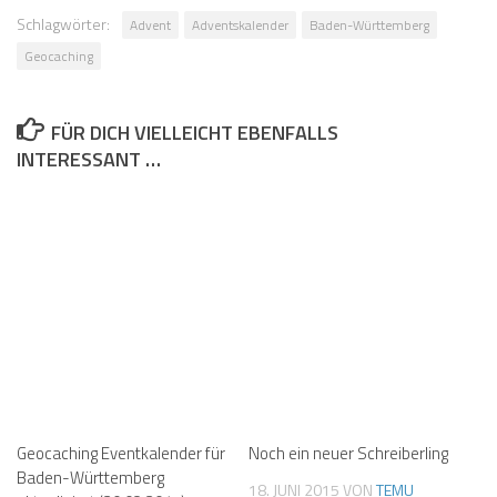
Schlagwörter:
Advent
Adventskalender
Baden-Württemberg
Geocaching
FÜR DICH VIELLEICHT EBENFALLS
INTERESSANT …
Geocaching Eventkalender für
Noch ein neuer Schreiberling
Baden-Württemberg
18. JUNI 2015
VON
TEMU