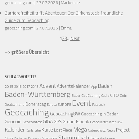
geocaching.com
27.07.2026
Mackenzie
Barrierefreiheit trifft Abenteuer: Der Birkenstock-freundliche
Guide zum Geocaching
geocaching.com
27.07.2026
Emma
1
2
3
…
Next
–>
größere Übersicht
SCHLAGWÖRTER
Advent
Baden
Adventskalender
2015
2016
2017
2018
App
Baden-Württemberg
CITO
BadenGeoCaching
Coin
Cache
Event
Dönerstag
Deutschland
EUROPE
Europa
Facebook
Geocaching
GeocachingBW
Geocaching in Baden
Geocoin
GIGA
GPS
Groundspeak
Geocoinfest
Headquarter
Interview
Mega
Kalender
Karte
Project
Lost Place
Karlsruhe
News
Naturschutz
Stammtisch
Quiz
Schweiz
Souvenir
Team
Verlosung
Reviewer