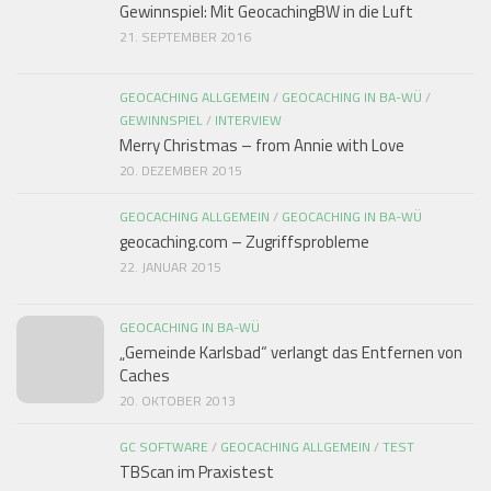
Gewinnspiel: Mit GeocachingBW in die Luft
21. SEPTEMBER 2016
GEOCACHING ALLGEMEIN
/
GEOCACHING IN BA-WÜ
/
GEWINNSPIEL
/
INTERVIEW
Merry Christmas – from Annie with Love
20. DEZEMBER 2015
GEOCACHING ALLGEMEIN
/
GEOCACHING IN BA-WÜ
geocaching.com – Zugriffsprobleme
22. JANUAR 2015
GEOCACHING IN BA-WÜ
„Gemeinde Karlsbad“ verlangt das Entfernen von
Caches
20. OKTOBER 2013
GC SOFTWARE
/
GEOCACHING ALLGEMEIN
/
TEST
TBScan im Praxistest