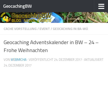
GeocachingBW
Zum Inhalt springen
CACHE VORSTELLUNG
/
EVENT
/
GEOCACHING IN BA-WÜ
Geocaching Adventskalender in BW – 24 –
❅
❅
Frohe Weihnachten
❅
❅
VON
WEBMICHA
· VERÖFFENTLICHT
24. DEZEMBER 2017
· AKTUALISIERT
24. DEZEMBER 2017
❅
❅
❅