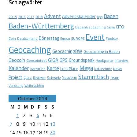
Schlagwörter
Advent
Baden
Adventskalender
2015
2016
2017
2018
App
Baden-Württemberg
CITO
BadenGeoCaching
Cache
Event
Dönerstag
Coin
Deutschland
EUROPE
Europa
Facebook
Geocaching
GeocachingBW
Geocaching in Baden
Geocoin
GIGA
GPS
Groundspeak
Geocoinfest
Headquarter
Interview
Mega
Kalender
Karte
Lost Place
Karlsruhe
News
Naturschutz
Stammtisch
Project
Quiz
Schweiz
Souvenir
Team
Reviewer
Verlosung
Weihnachten
Oktober 2013
M
D
M
D
F
S
S
1
2
3
4
5
6
7
8
9
10
11
12
13
14
15
16
17
18
19
20