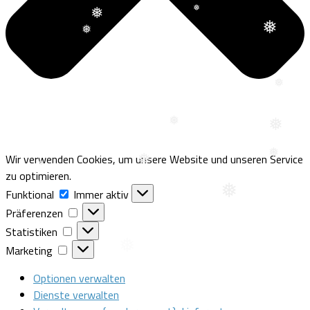
❅
❅
❅
❅
❅
Wir verwenden Cookies, um unsere Website und unseren Service
❅
❅
zu optimieren.
❅
Funktional
Funktional
Immer aktiv
❅
Präferenzen
❅
Präferenzen
❅
Statistiken
Statistiken
Marketing
Marketing
Optionen verwalten
Dienste verwalten