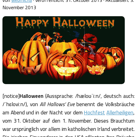
von
webmicha
· Veröffentlicht
31. Oktober 2013
· Aktualisiert
3.
November 2013
[notice]
Halloween
(Aussprache: /hæloʊˈiːn/, deutsch auch:
/ˈhɛloviːn/), von
All Hallows’ Eve
benennt die Volksbräuche
am Abend und in der Nacht vor dem
Hochfest
Allerheiligen
,
vom 31. Oktober auf den 1. November. Dieses Brauchtum
war ursprünglich vor allem im katholischen Irland verbreitet.