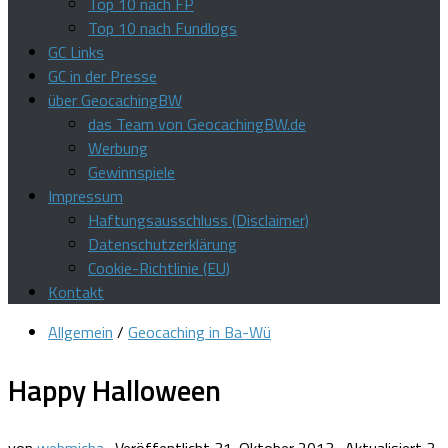
Top 10 nach FP
Top 10 nach Fundlogs
GC Links
GC in der Presse
über GeocachingBW
das Team von GeocachingBW.de
Werbung
Gewinnspiele
Impressum
Haftungsausschluss (Disclaimer)
Datenschutzerklärung
Cookie-Richtlinie (EU)
Kontakt
Allgemein
/
Geocaching in Ba-Wü
Happy Halloween