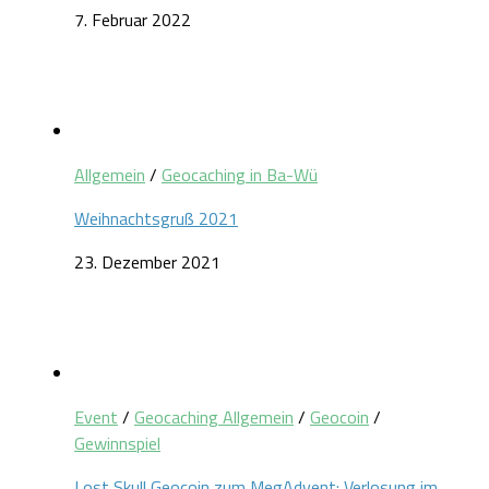
7. Februar 2022
Allgemein
/
Geocaching in Ba-Wü
Weihnachtsgruß 2021
23. Dezember 2021
Event
/
Geocaching Allgemein
/
Geocoin
/
Gewinnspiel
Lost Skull Geocoin zum MegAdvent: Verlosung im