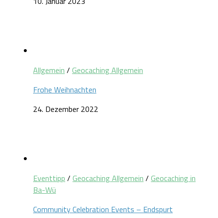
10. Januar 2023
Allgemein
/
Geocaching Allgemein
Frohe Weihnachten
24. Dezember 2022
Eventtipp
/
Geocaching Allgemein
/
Geocaching in
Ba-Wü
Community Celebration Events – Endspurt