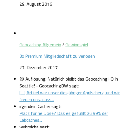
29. August 2016
Geocaching Allgemein
/
Gewinnspiel
3x Premium Mitgliedschaft zu verlosen
27. Dezember 2017
😄 Auflösung: Natürlich bleibt das GeocachingHQ in
Seattle! - GeocachingBW sagt:
[…] Artikel war unser diesjähriger Aprilscherz, und wir
freuen uns, dass...
irgendein Cacher sagt:
Platz für ne Dose? Das es gefühlt zu 99% der
Labcaches...
webmicha sagt: