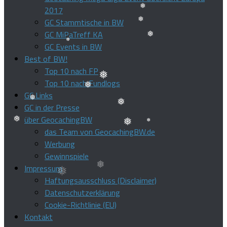
❅
❅
2017
❅
GC Stammtische in BW
GC MiPaTreff KA
❅
GC Events in BW
❅
Best of BW!
❅
Top 10 nach FP
❅
Top 10 nach Fundlogs
❅
GC Links
❅
GC in der Presse
über GeocachingBW
❅
❅
das Team von GeocachingBW.de
❅
❅
Werbung
❅
Gewinnspiele
Impressum
Haftungsausschluss (Disclaimer)
Datenschutzerklärung
Cookie-Richtlinie (EU)
Kontakt