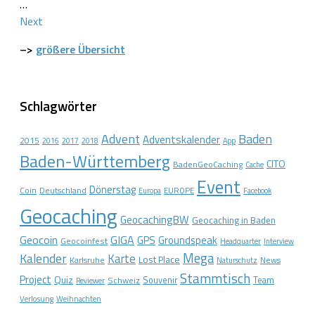
…
Next
–>
größere Übersicht
Schlagwörter
Advent
Baden
Adventskalender
2015
2016
2017
2018
App
Baden-Württemberg
CITO
BadenGeoCaching
Cache
Event
Dönerstag
Coin
Deutschland
EUROPE
Europa
Facebook
Geocaching
GeocachingBW
Geocaching in Baden
Geocoin
GIGA
GPS
Groundspeak
Geocoinfest
Headquarter
Interview
Mega
Kalender
Karte
Lost Place
Karlsruhe
News
Naturschutz
Stammtisch
Project
Quiz
Schweiz
Souvenir
Team
Reviewer
Verlosung
Weihnachten