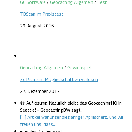
GC Software
/
Geocaching Allgemein
/
Test
TBScan im Praxistest
29. August 2016
Geocaching Allgemein
/
Gewinnspiel
3x Premium Mitgliedschaft zu verlosen
27. Dezember 2017
😄 Auflösung: Natürlich bleibt das GeocachingHQ in
Seattle! - GeocachingBW sagt:
[…] Artikel war unser diesjähriger Aprilscherz, und wir
freuen uns, dass...
irgendein Cacher sagt: