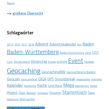
Next
–>
größere Übersicht
Schlagwörter
Advent
Baden
Adventskalender
2015
2016
2017
2018
App
Baden-Württemberg
CITO
BadenGeoCaching
Cache
Event
Dönerstag
Coin
Deutschland
EUROPE
Europa
Facebook
Geocaching
GeocachingBW
Geocaching in Baden
Geocoin
GIGA
GPS
Groundspeak
Geocoinfest
Headquarter
Interview
Mega
Kalender
Karte
Lost Place
Karlsruhe
News
Naturschutz
Stammtisch
Project
Quiz
Schweiz
Souvenir
Team
Reviewer
Verlosung
Weihnachten