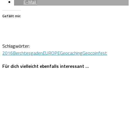
E-Mail
Gefällt mir:
Schlagwörter:
2016
Berchtesgaden
EUROPE
Geocaching
Geocoinfest
Für dich vielleicht ebenfalls interessant …