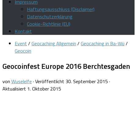
Impressum
Haftungsausschluss (Disclaimer)
Datenschutzerklärung
Cookie-Richtlinie (EU)
Kontakt
Event
/
Geocaching Allgemein
/
Geocaching in Ba-Wü
/
Geocoin
Geocoinfest Europe 2016 Berchtesgaden
von
Wuselelfe
· Veröffentlicht
30. September 2015
·
Aktualisiert
1. Oktober 2015