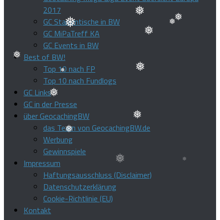
❅
2017
GC Stammtische in BW
❅
❅
GC MiPaTreff KA
❅
GC Events in BW
❅
❅
Best of BW!
Top 10 nach FP
❅
❅
Top 10 nach Fundlogs
❅
GC Links
GC in der Presse
❅
über GeocachingBW
das Team von GeocachingBW.de
❅
Werbung
❅
Gewinnspiele
Impressum
Haftungsausschluss (Disclaimer)
Datenschutzerklärung
Cookie-Richtlinie (EU)
Kontakt