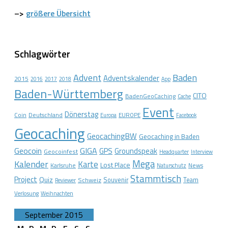
–>
größere Übersicht
Schlagwörter
Advent
Baden
Adventskalender
2015
2016
2017
2018
App
Baden-Württemberg
CITO
BadenGeoCaching
Cache
Event
Dönerstag
Coin
Deutschland
EUROPE
Europa
Facebook
Geocaching
GeocachingBW
Geocaching in Baden
Geocoin
GIGA
GPS
Groundspeak
Geocoinfest
Headquarter
Interview
Mega
Kalender
Karte
Lost Place
Karlsruhe
News
Naturschutz
Stammtisch
Project
Quiz
Schweiz
Souvenir
Team
Reviewer
Verlosung
Weihnachten
September 2015