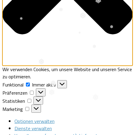
❅
❅
❅
❅
❅
❅
❅
Wir verwenden Cookies, um unsere Website und unseren Service
❅
zu optimieren.
Funktional
Funktional
Immer aktiv
Präferenzen
Präferenzen
Statistiken
Statistiken
❅
Marketing
❅
Marketing
Optionen verwalten
Dienste verwalten