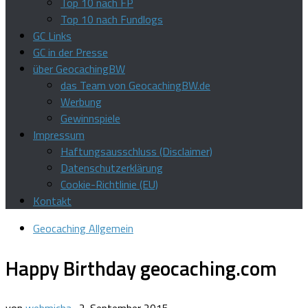
Top 10 nach FP
Top 10 nach Fundlogs
GC Links
GC in der Presse
über GeocachingBW
das Team von GeocachingBW.de
Werbung
Gewinnspiele
Impressum
Haftungsausschluss (Disclaimer)
Datenschutzerklärung
Cookie-Richtlinie (EU)
Kontakt
Geocaching Allgemein
Happy Birthday geocaching.com