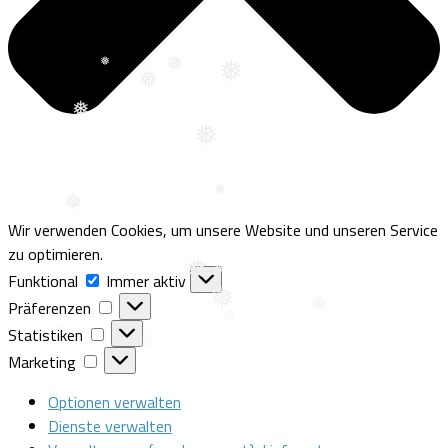
❅
❅
❅
❅
❅
❅
❅
❅
❅
Wir verwenden Cookies, um unsere Website und unseren Service
❅
zu optimieren.
❅
Funktional
Funktional
Immer aktiv
Präferenzen
Präferenzen
❅
Statistiken
Statistiken
❅
❅
❅
Marketing
Marketing
Optionen verwalten
Dienste verwalten