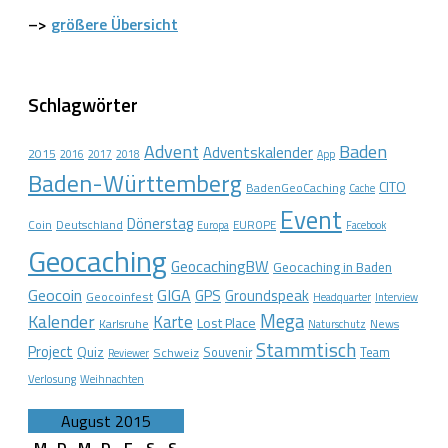
–>
größere Übersicht
Schlagwörter
Advent
Baden
Adventskalender
2015
2016
2017
2018
App
Baden-Württemberg
CITO
BadenGeoCaching
Cache
Event
Dönerstag
Coin
Deutschland
EUROPE
Europa
Facebook
Geocaching
GeocachingBW
Geocaching in Baden
Geocoin
GIGA
GPS
Groundspeak
Geocoinfest
Headquarter
Interview
Mega
Kalender
Karte
Lost Place
Karlsruhe
News
Naturschutz
Stammtisch
Project
Quiz
Schweiz
Souvenir
Team
Reviewer
Verlosung
Weihnachten
August 2015
M
D
M
D
F
S
S