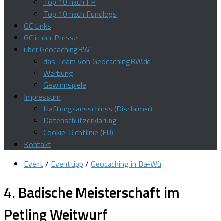
Top 10 nach FP
Top 10 nach Fundlogs
GC Links
GC in der Presse
über GeocachingBW
das Team von GeocachingBW.de
Werbung
Gewinnspiele
Impressum
Haftungsausschluss (Disclaimer)
Datenschutzerklärung
Cookie-Richtlinie (EU)
Kontakt
Event
/
Eventtipp
/
Geocaching in Ba-Wü
4. Badische Meisterschaft im
Petling Weitwurf