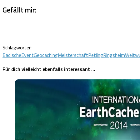
Gefällt mir:
Schlagwörter:
Badische
Event
Geocaching
Meisterschaft
Petling
Ringsheim
Weitwu
Für dich vielleicht ebenfalls interessant …