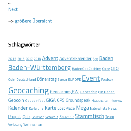
…
Next
–>
größere Übersicht
Schlagwörter
Advent
Baden
Adventskalender
2015
2016
2017
2018
App
Baden-Württemberg
CITO
BadenGeoCaching
Cache
Event
Dönerstag
Coin
Deutschland
EUROPE
Europa
Facebook
Geocaching
GeocachingBW
Geocaching in Baden
Geocoin
GIGA
GPS
Groundspeak
Geocoinfest
Headquarter
Interview
Mega
Kalender
Karte
Lost Place
Karlsruhe
News
Naturschutz
Stammtisch
Project
Quiz
Schweiz
Souvenir
Team
Reviewer
Verlosung
Weihnachten