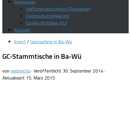
Impressum
Haftungsausschluss (Disclaimer)
Datenschutzerklärung
Cookie-Richtlinie (EU)
Kontakt
Event
/
Geocaching in Ba-Wü
GC-Stammtische in Ba-Wü
von
webmicha
· Veröffentlicht
30. September 2014
·
Aktualisiert
15. März 2015