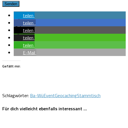
teilen
teilen
teilen
teilen
teilen
E-Mail
Gefällt mir:
Schlagwörter:
Ba-Wü
Event
Geocaching
Stammtisch
Für dich vielleicht ebenfalls interessant …