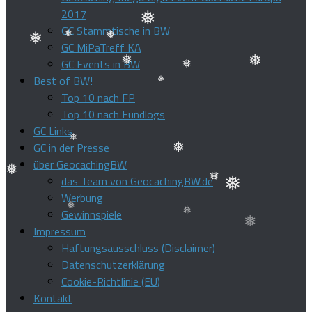
❅
❅
2017
GC Stammtische in BW
❅
GC MiPaTreff KA
❅
GC Events in BW
❅
❅
Best of BW!
❅
❅
Top 10 nach FP
❅
❅
Top 10 nach Fundlogs
GC Links
GC in der Presse
über GeocachingBW
❅
das Team von GeocachingBW.de
❅
Werbung
Gewinnspiele
❅
❅
Impressum
❅
❅
Haftungsausschluss (Disclaimer)
❅
Datenschutzerklärung
Cookie-Richtlinie (EU)
Kontakt