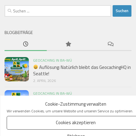
Suchen
nach:
BLOGBEITRÄGE
GEOCACHING IN BA-WÜ
Auflösung: Natürlich bleibt das GeocachingHQ in
Seattle!
2. APRIL 2026
GEOCACHING IN BA-WÜ
Cookie-Zustimmung verwalten
GeocachingHQ zieht nach Stuttgart –
Wir verwenden Cookies, um unsere Website und unseren Service zu optimieren.
Nachhaltigkeit als neuer Kurs
1. APRIL 2026
Cookies akzeptieren
ALLGEMEIN
/
GEOCACHING IN BA-WÜ
Ablehnen
Nachruf Ignal (Thomas Wiegert)