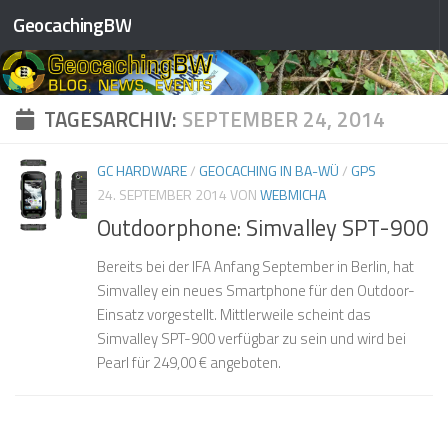
GeocachingBW
Zum Inhalt springen
❅
❅
❅
❅
❅
❅
TAGESARCHIV:
SEPTEMBER 24, 2014
❅
GC HARDWARE
/
GEOCACHING IN BA-WÜ
/
GPS
24. SEPTEMBER 2014
VON
WEBMICHA
Outdoorphone: Simvalley SPT-900
❅
Bereits bei der IFA Anfang September in Berlin, hat
Simvalley ein neues Smartphone für den Outdoor-
❅
Einsatz vorgestellt. Mittlerweile scheint das
❅
Simvalley SPT-900 verfügbar zu sein und wird bei
❅
❅
❅
Pearl für 249,00 € angeboten.
❅