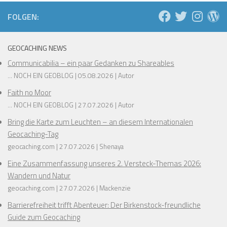
❅
FOLGEN:
❅
GEOCACHING NEWS
❅
Communicabilia – ein paar Gedanken zu Shareables
❅
... NOCH EIN GEOBLOG
05.08.2026
Autor
❅
Faith no Moor
❅
... NOCH EIN GEOBLOG
27.07.2026
Autor
❅
❅
❅
Bring die Karte zum Leuchten – an diesem Internationalen
❅
❅
Geocaching-Tag
❅
❅
geocaching.com
27.07.2026
Shenaya
❅
Eine Zusammenfassung unseres 2. Versteck-Themas 2026:
❅
Wandern und Natur
geocaching.com
27.07.2026
Mackenzie
Barrierefreiheit trifft Abenteuer: Der Birkenstock-freundliche
Guide zum Geocaching