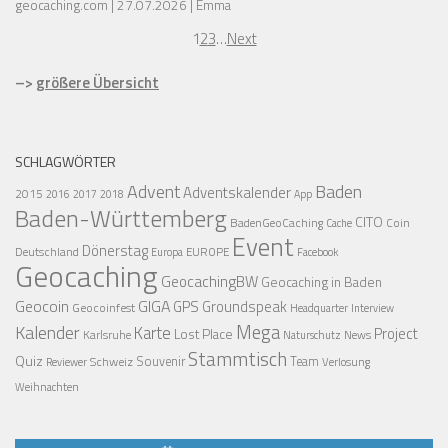
geocaching.com
27.07.2026
Emma
1
2
3
…
Next
–>
größere Übersicht
SCHLAGWÖRTER
Advent
Baden
Adventskalender
2015
2016
2017
2018
App
Baden-Württemberg
CITO
BadenGeoCaching
Coin
Cache
Event
Dönerstag
Deutschland
EUROPE
Europa
Facebook
Geocaching
GeocachingBW
Geocaching in Baden
Geocoin
GIGA
GPS
Groundspeak
Geocoinfest
Headquarter
Interview
Mega
Kalender
Karte
Project
Lost Place
Karlsruhe
News
Naturschutz
Stammtisch
Quiz
Schweiz
Souvenir
Team
Verlosung
Reviewer
Weihnachten