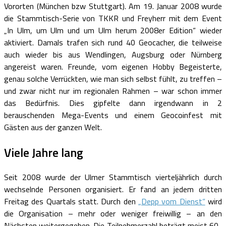
Vororten (München bzw Stuttgart). Am 19. Januar 2008 wurde
die Stammtisch-Serie von TKKR und Freyherr mit dem Event
„In Ulm, um Ulm und um Ulm herum 2008er Edition“ wieder
aktiviert. Damals trafen sich rund 40 Geocacher, die teilweise
auch wieder bis aus Wendlingen, Augsburg oder Nürnberg
angereist waren. Freunde, vom eigenen Hobby Begeisterte,
genau solche Verrückten, wie man sich selbst fühlt, zu treffen –
und zwar nicht nur im regionalen Rahmen – war schon immer
das Bedürfnis. Dies gipfelte dann irgendwann in 2
berauschenden Mega-Events und einem Geocoinfest mit
Gästen aus der ganzen Welt.
Viele Jahre lang
Seit 2008 wurde der Ulmer Stammtisch vierteljährlich durch
wechselnde Personen organisiert. Er fand an jedem dritten
Freitag des Quartals statt. Durch den
„Depp vom Dienst“
wird
die Organisation – mehr oder weniger freiwillig – an den
Nächsten weitergegeben. Die Teilnehmerzahl beträgt meist 60-