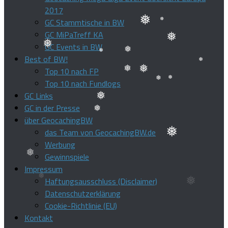
2017
GC Stammtische in BW
GC MiPaTreff KA
❅
❅
GC Events in BW
Best of BW!
❅
❅
Top 10 nach FP
❅
❅
Top 10 nach Fundlogs
❅
❅
GC Links
❅
❅
❅
GC in der Presse
über GeocachingBW
❅
❅
das Team von GeocachingBW.de
Werbung
Gewinnspiele
❅
Impressum
❅
Haftungsausschluss (Disclaimer)
Datenschutzerklärung
Cookie-Richtlinie (EU)
Kontakt