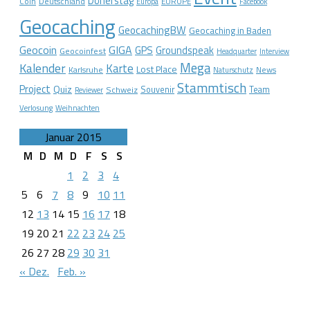
Dönerstag
Coin
Deutschland
EUROPE
Europa
Facebook
Geocaching
GeocachingBW
Geocaching in Baden
Geocoin
GIGA
GPS
Groundspeak
Geocoinfest
Headquarter
Interview
Mega
Kalender
Karte
Lost Place
Karlsruhe
News
Naturschutz
Stammtisch
Project
Quiz
Schweiz
Souvenir
Team
Reviewer
Verlosung
Weihnachten
Januar 2015
M
D
M
D
F
S
S
1
2
3
4
5
6
7
8
9
10
11
12
13
14
15
16
17
18
19
20
21
22
23
24
25
26
27
28
29
30
31
« Dez.
Feb. »