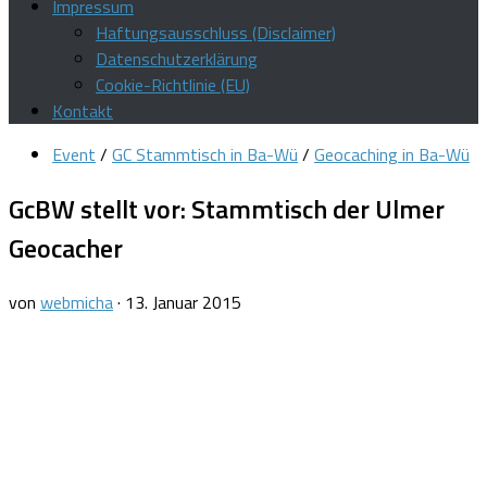
Impressum
Haftungsausschluss (Disclaimer)
Datenschutzerklärung
Cookie-Richtlinie (EU)
Kontakt
Event
/
GC Stammtisch in Ba-Wü
/
Geocaching in Ba-Wü
GcBW stellt vor: Stammtisch der Ulmer
Geocacher
von
webmicha
·
13. Januar 2015