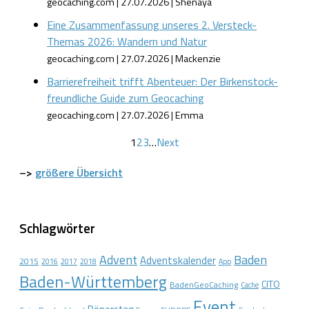
geocaching.com
27.07.2026
Shenaya
Eine Zusammenfassung unseres 2. Versteck-
Themas 2026: Wandern und Natur
geocaching.com
27.07.2026
Mackenzie
Barrierefreiheit trifft Abenteuer: Der Birkenstock-
freundliche Guide zum Geocaching
geocaching.com
27.07.2026
Emma
1
2
3
…
Next
–>
größere Übersicht
Schlagwörter
Advent
Baden
Adventskalender
2015
2016
2017
2018
App
Baden-Württemberg
CITO
BadenGeoCaching
Cache
Event