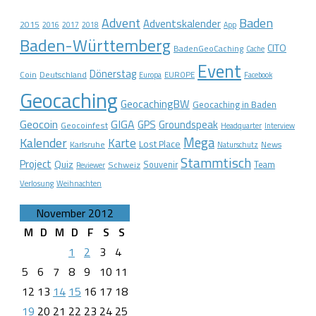
Advent
Baden
Adventskalender
2015
2016
2017
2018
App
Baden-Württemberg
CITO
BadenGeoCaching
Cache
Event
Dönerstag
Coin
Deutschland
EUROPE
Europa
Facebook
Geocaching
GeocachingBW
Geocaching in Baden
Geocoin
GIGA
GPS
Groundspeak
Geocoinfest
Headquarter
Interview
Mega
Kalender
Karte
Lost Place
Karlsruhe
News
Naturschutz
Stammtisch
Project
Quiz
Schweiz
Souvenir
Team
Reviewer
Verlosung
Weihnachten
November 2012
M
D
M
D
F
S
S
1
2
3
4
5
6
7
8
9
10
11
12
13
14
15
16
17
18
19
20
21
22
23
24
25