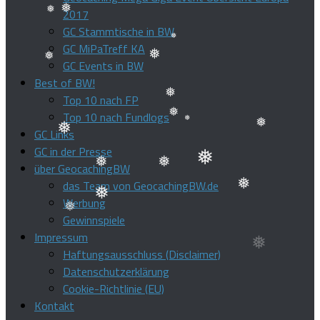
2017
GC Stammtische in BW
❅
❅
GC MiPaTreff KA
GC Events in BW
❅
Best of BW!
❅
❅
Top 10 nach FP
Top 10 nach Fundlogs
❅
GC Links
❅
❅
❅
GC in der Presse
❅
über GeocachingBW
❅
das Team von GeocachingBW.de
❅
❅
Werbung
Gewinnspiele
❅
❅
❅
Impressum
Haftungsausschluss (Disclaimer)
Datenschutzerklärung
Cookie-Richtlinie (EU)
Kontakt