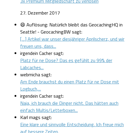
3x Premium Mitgliedschaft zu verlosen
27. Dezember 2017
😄 Auflösung: Natürlich bleibt das GeocachingHQ in
Seattle! - GeocachingBW sagt:
[…] Artikel war unser diesjähriger Aprilscherz, und wir
freuen uns, dass...
irgendein Cacher sagt:
Platz für ne Dose? Das es gefühlt zu 99% der
Labcaches...
webmicha sagt:
Am Ende brauchst du einen Platz für ne Dose mit
Logbuch,...
irgendein Cacher sagt:
Naja, ich brauch die Dinger nicht. Das hätten auch
einfach Multis/Letterboxen...
Karl mags sagt:
Eine klare und sinnvolle Entscheidung. Ich freue mich
auf bessere Zeiten.