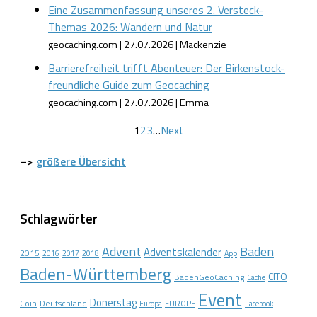
Eine Zusammenfassung unseres 2. Versteck-
Themas 2026: Wandern und Natur
geocaching.com
27.07.2026
Mackenzie
Barrierefreiheit trifft Abenteuer: Der Birkenstock-
freundliche Guide zum Geocaching
geocaching.com
27.07.2026
Emma
1
2
3
…
Next
–>
größere Übersicht
Schlagwörter
Advent
Baden
Adventskalender
2015
2016
2017
2018
App
Baden-Württemberg
CITO
BadenGeoCaching
Cache
Event
Dönerstag
Coin
Deutschland
EUROPE
Europa
Facebook