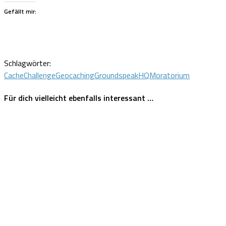
Gefällt mir:
Schlagwörter:
Cache
Challenge
Geocaching
Groundspeak
HQ
Moratorium
Für dich vielleicht ebenfalls interessant …