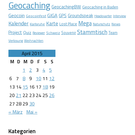
Geocaching
GeocachingBW
Geocaching in Baden
Geocoin
GIGA
GPS
Groundspeak
Geocoinfest
Headquarter
Interview
Mega
Kalender
Karte
Lost Place
Karlsruhe
News
Naturschutz
Stammtisch
Project
Quiz
Schweiz
Souvenir
Team
Reviewer
Verlosung
Weihnachten
April 2015
M
D
M
D
F
S
S
1
2
3
4
5
6
7
8
9
10
11
12
13
14
15
16
17
18
19
20
21
22
23
24
25
26
27
28
29
30
« März
Mai »
Kategorien