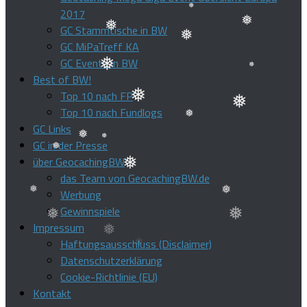
❅
2017
❅
GC Stammtische in BW
❅
GC MiPaTreff KA
❅
❅
❅
GC Events in BW
Best of BW!
❅
❅
Top 10 nach FP
Top 10 nach Fundlogs
❅
GC Links
❅
GC in der Presse
❅
❅
über GeocachingBW
das Team von GeocachingBW.de
❅
❅
Werbung
❅
Gewinnspiele
❅
Impressum
❅
❅
❅
Haftungsausschluss (Disclaimer)
Datenschutzerklärung
Cookie-Richtlinie (EU)
Kontakt