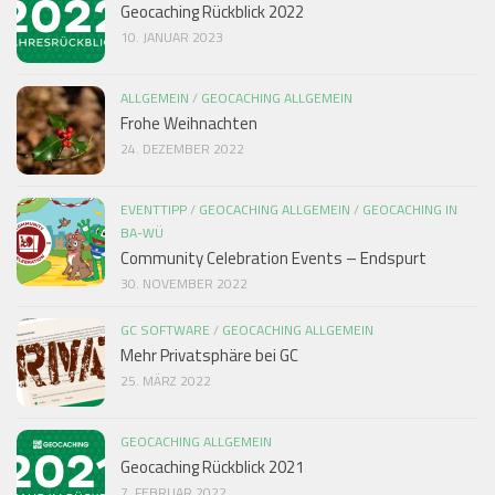
Geocaching Rückblick 2022
10. JANUAR 2023
ALLGEMEIN
/
GEOCACHING ALLGEMEIN
Frohe Weihnachten
24. DEZEMBER 2022
EVENTTIPP
/
GEOCACHING ALLGEMEIN
/
GEOCACHING IN
BA-WÜ
Community Celebration Events – Endspurt
30. NOVEMBER 2022
GC SOFTWARE
/
GEOCACHING ALLGEMEIN
Mehr Privatsphäre bei GC
25. MÄRZ 2022
GEOCACHING ALLGEMEIN
Geocaching Rückblick 2021
7. FEBRUAR 2022