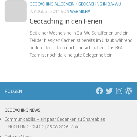
❅
GEOCACHING ALLGEMEIN
/
GEOCACHING IN BA-WÜ
❅
7. AUGUST 2014
VON
WEBMICHA
Geocaching in den Ferien
Seit einer Woche sind in Ba-Wü Schulferien und ein
❅
❅
❅
❅
❅
Teil der hiesigen Cacher ist bereits im Urlaub während
andere den Urlaub noch vor sich haben. Das BGC-
❅
Team ist noch da, eine gute Gelegenheit ein...
❅
❅
❅
FOLGEN:
❅
❅
❅
GEOCACHING NEWS
Communicabilia – ein paar Gedanken zu Shareables
... NOCH EIN GEOBLOG
05.08.2026
Autor
Faith no Moor