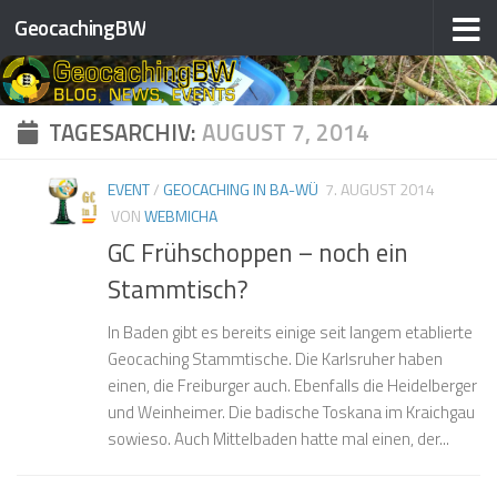
❅
GeocachingBW
Zum Inhalt springen
❅
❅
❅
❅
❅
❅
TAGESARCHIV:
AUGUST 7, 2014
❅
EVENT
/
GEOCACHING IN BA-WÜ
7. AUGUST 2014
VON
WEBMICHA
GC Frühschoppen – noch ein
Stammtisch?
❅
❅
In Baden gibt es bereits einige seit langem etablierte
❅
❅
Geocaching Stammtische. Die Karlsruher haben
einen, die Freiburger auch. Ebenfalls die Heidelberger
und Weinheimer. Die badische Toskana im Kraichgau
❅
sowieso. Auch Mittelbaden hatte mal einen, der...
❅