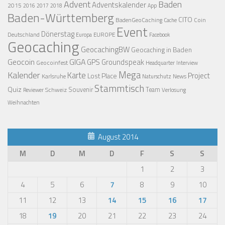
Advent
Baden
Adventskalender
2015
2016
2017
2018
App
Baden-Württemberg
CITO
BadenGeoCaching
Coin
Cache
Event
Dönerstag
Deutschland
EUROPE
Europa
Facebook
Geocaching
GeocachingBW
Geocaching in Baden
Geocoin
GIGA
GPS
Groundspeak
Geocoinfest
Headquarter
Interview
Mega
Kalender
Karte
Project
Lost Place
Karlsruhe
News
Naturschutz
Stammtisch
Quiz
Schweiz
Souvenir
Team
Verlosung
Reviewer
Weihnachten
August 2014
M
D
M
D
F
S
S
1
2
3
4
5
6
7
8
9
10
11
12
13
14
15
16
17
18
19
20
21
22
23
24