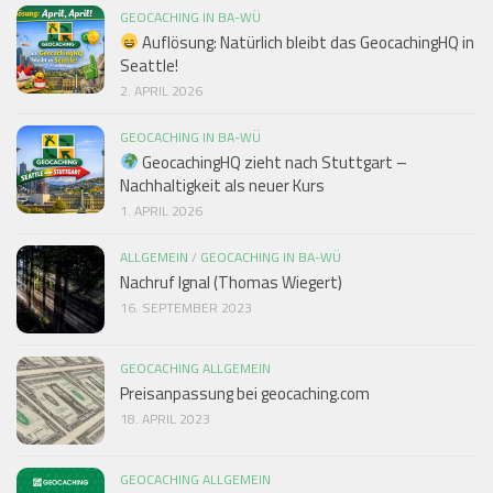
GEOCACHING IN BA-WÜ
Auflösung: Natürlich bleibt das GeocachingHQ in
Seattle!
2. APRIL 2026
GEOCACHING IN BA-WÜ
GeocachingHQ zieht nach Stuttgart –
Nachhaltigkeit als neuer Kurs
1. APRIL 2026
ALLGEMEIN
/
GEOCACHING IN BA-WÜ
Nachruf Ignal (Thomas Wiegert)
16. SEPTEMBER 2023
GEOCACHING ALLGEMEIN
Preisanpassung bei geocaching.com
18. APRIL 2023
GEOCACHING ALLGEMEIN