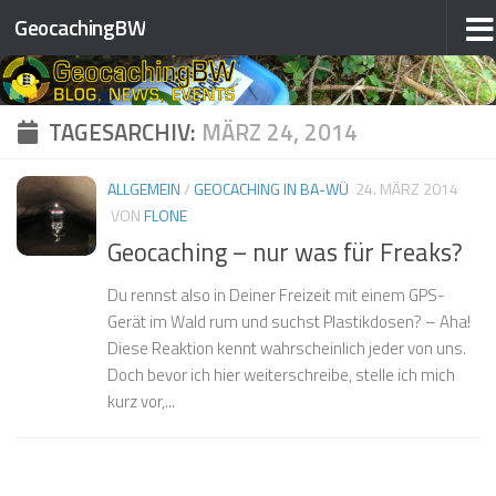
❅
❅
GeocachingBW
Zum Inhalt springen
❅
❅
❅
TAGESARCHIV:
MÄRZ 24, 2014
❅
❅
❅
ALLGEMEIN
/
GEOCACHING IN BA-WÜ
24. MÄRZ 2014
VON
FLONE
❅
Geocaching – nur was für Freaks?
❅
Du rennst also in Deiner Freizeit mit einem GPS-
Gerät im Wald rum und suchst Plastikdosen? – Aha!
❅
Diese Reaktion kennt wahrscheinlich jeder von uns.
Doch bevor ich hier weiterschreibe, stelle ich mich
❅
❅
kurz vor,...
❅
❅
❅