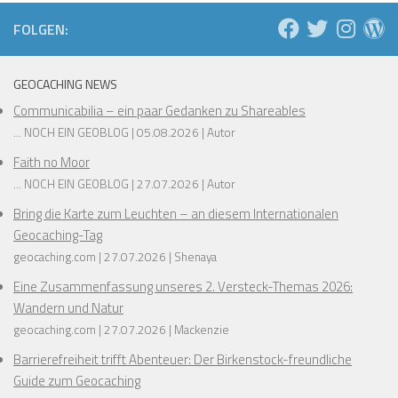
❅
❅
FOLGEN:
❅
GEOCACHING NEWS
Communicabilia – ein paar Gedanken zu Shareables
❅
... NOCH EIN GEOBLOG
05.08.2026
Autor
❅
Faith no Moor
❅
❅
... NOCH EIN GEOBLOG
27.07.2026
Autor
❅
Bring die Karte zum Leuchten – an diesem Internationalen
Geocaching-Tag
❅
geocaching.com
27.07.2026
Shenaya
❅
❅
❅
Eine Zusammenfassung unseres 2. Versteck-Themas 2026:
❅
Wandern und Natur
geocaching.com
27.07.2026
Mackenzie
Barrierefreiheit trifft Abenteuer: Der Birkenstock-freundliche
Guide zum Geocaching