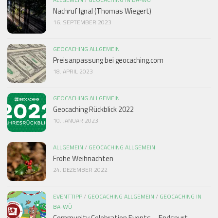
Nachruf Ignal (Thomas Wiegert)
16. SEPTEMBER 2023
GEOCACHING ALLGEMEIN
Preisanpassung bei geocaching.com
18. APRIL 2023
GEOCACHING ALLGEMEIN
Geocaching Rückblick 2022
10. JANUAR 2023
ALLGEMEIN
/
GEOCACHING ALLGEMEIN
Frohe Weihnachten
24. DEZEMBER 2022
EVENTTIPP
/
GEOCACHING ALLGEMEIN
/
GEOCACHING IN
BA-WÜ
Community Celebration Events – Endspurt