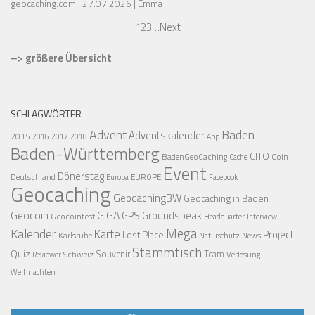
geocaching.com
27.07.2026
Emma
1
2
3
…
Next
–>
größere Übersicht
SCHLAGWÖRTER
Advent
Baden
Adventskalender
2015
2016
2017
2018
App
Baden-Württemberg
CITO
BadenGeoCaching
Coin
Cache
Event
Dönerstag
Deutschland
EUROPE
Europa
Facebook
Geocaching
GeocachingBW
Geocaching in Baden
Geocoin
GIGA
GPS
Groundspeak
Geocoinfest
Headquarter
Interview
Mega
Kalender
Karte
Project
Lost Place
Karlsruhe
News
Naturschutz
Stammtisch
Quiz
Schweiz
Souvenir
Team
Verlosung
Reviewer
Weihnachten