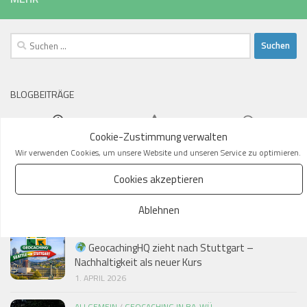
Suchen
nach:
BLOGBEITRÄGE
Cookie-Zustimmung verwalten
Wir verwenden Cookies, um unsere Website und unseren Service zu optimieren.
GEOCACHING IN BA-WÜ
Auflösung: Natürlich bleibt das GeocachingHQ in
Cookies akzeptieren
Seattle!
Ablehnen
2. APRIL 2026
GEOCACHING IN BA-WÜ
GeocachingHQ zieht nach Stuttgart –
Nachhaltigkeit als neuer Kurs
1. APRIL 2026
ALLGEMEIN
/
GEOCACHING IN BA-WÜ