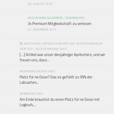
29. AUGUST 2016
GEOCACHING ALLGEMEIN
/
GEWINNSPIEL
3x Premium Mitgliedschaft zu verlosen
27. DEZEMBER 2017
😄 AUFLÖSUNG: NATÜRLICH BLEIBT DAS GEOCACHINGHQ IN
SEATTLE! - GEOCACHINGBW SAGT:
[…] Artikel war unser diesjähriger Aprilscherz, und wir
freuen uns, dass...
IRGENDEIN CACHER SAGT:
Platz für ne Dose? Das es gefühlt zu 99% der
Labcaches...
WEBMICHA SAGT:
Am Ende brauchst du einen Platz für ne Dose mit
Logbuch,...