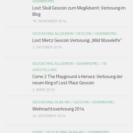
GEWINNSPIEL
Lost Skull Geocoin zum MegAdvent: Verlosung im
Blog
19. NOVEMBER 2014
GEOCACHING ALLGEMEIN
/
GEOCOIN
/
GEWINNSPIEL
Lost Mietz Geocoin Verlosung: „Wild Wuselelfe“
2. OKTOBER 2016
GEOCACHING ALLGEMEIN
/
GEWINNSPIEL
/
TB
VORSTELLUNG
Come 2 The Playground 4 Heroez: Verlosung der
neuen King of Lost Place Geocoin
2. MÄRZ 2016
GEOCACHING IN BA-WÜ
/
GEOCOIN
/
GEWINNSPIEL
Weihnachtsverlosung 2014
24. DEZEMBER 2014
EVENT
/
GEOCACHING IN BA-WÜ
/
GEWINNSPIEL