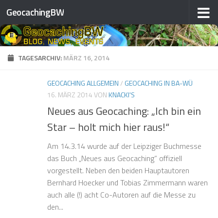
GeocachingBW
Zum Inhalt springen
TAGESARCHIV:
MÄRZ 16, 2014
GEOCACHING ALLGEMEIN
/
GEOCACHING IN BA-WÜ
16. MÄRZ 2014
VON
KNACKI'S
Neues aus Geocaching: „Ich bin ein
Star – holt mich hier raus!“
Am 14.3.14 wurde auf der Leipziger Buchmesse
das Buch „Neues aus Geocaching“ offiziell
vorgestellt. Neben den beiden Hauptautoren
Bernhard Hoecker und Tobias Zimmermann waren
auch alle (!) acht Co-Autoren auf die Messe zu
den...