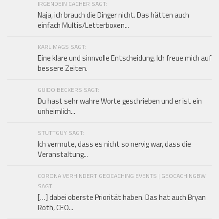
IRGENDEIN CACHER SAGT:
Naja, ich brauch die Dinger nicht. Das hätten auch
einfach Multis/Letterboxen...
KARL MAGS SAGT:
Eine klare und sinnvolle Entscheidung. Ich freue mich auf
bessere Zeiten.
GUIDO BECKERS SAGT:
Du hast sehr wahre Worte geschrieben und er ist ein
unheimlich...
STUTTGUY SAGT:
Ich vermute, dass es nicht so nervig war, dass die
Veranstaltung...
CORONA VERHINDERT GEOCACHING EVENTS | GEOCACHINGBW
SAGT:
[…] dabei oberste Priorität haben. Das hat auch Bryan
Roth, CEO...