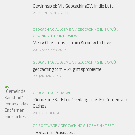
Gewinnspiel: Mit GeocachingBW in die Luft
21. SEPTEMBER 2016
GEOCACHING ALLGEMEIN
/
GEOCACHING IN BA-WÜ
/
GEWINNSPIEL
/
INTERVIEW
Merry Christmas – from Annie with Love
20. DEZEMBER 2015
GEOCACHING ALLGEMEIN
/
GEOCACHING IN BA-WÜ
geocaching.com – Zugriffsprobleme
22. JANUAR 2015
GEOCACHING IN BA-WÜ
„Gemeinde Karlsbad“ verlangt das Entfernen von
Caches
20. OKTOBER 2013
GC SOFTWARE
/
GEOCACHING ALLGEMEIN
/
TEST
TBScan im Praxistest