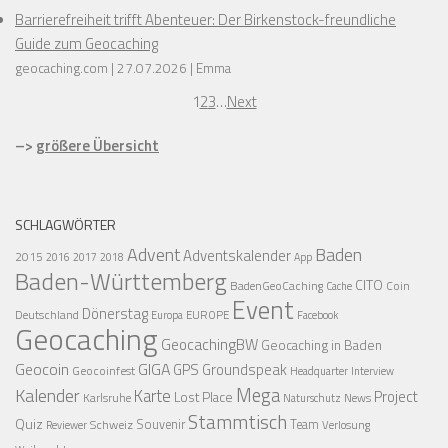
Barrierefreiheit trifft Abenteuer: Der Birkenstock-freundliche
Guide zum Geocaching
geocaching.com
27.07.2026
Emma
1
2
3
…
Next
–>
größere Übersicht
SCHLAGWÖRTER
Advent
Baden
Adventskalender
2015
2016
2017
2018
App
Baden-Württemberg
CITO
BadenGeoCaching
Coin
Cache
Event
Dönerstag
Deutschland
EUROPE
Europa
Facebook
Geocaching
GeocachingBW
Geocaching in Baden
Geocoin
GIGA
GPS
Groundspeak
Geocoinfest
Headquarter
Interview
Mega
Kalender
Karte
Project
Lost Place
Karlsruhe
News
Naturschutz
Stammtisch
Quiz
Schweiz
Souvenir
Team
Verlosung
Reviewer