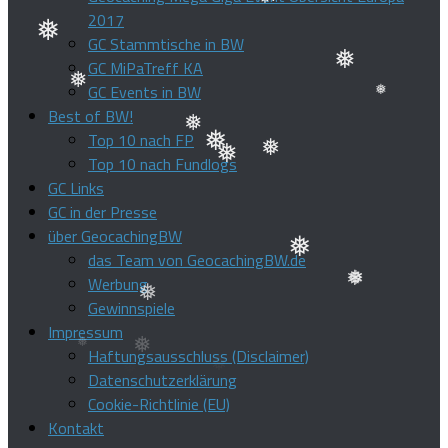
2017
❅
❅
GC Stammtische in BW
❅
GC MiPaTreff KA
❅
GC Events in BW
❅
Best of BW!
❅
❅
Top 10 nach FP
Top 10 nach Fundlogs
❅
❅
❅
❅
GC Links
GC in der Presse
über GeocachingBW
das Team von GeocachingBW.de
Werbung
❅
Gewinnspiele
❅
Impressum
❅
❅
Haftungsausschluss (Disclaimer)
Datenschutzerklärung
Cookie-Richtlinie (EU)
Kontakt