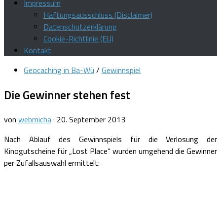
Impressum
Haftungsausschluss (Disclaimer)
Datenschutzerklärung
Cookie-Richtlinie (EU)
Kontakt
Geocaching in Ba-Wü
/
Gewinnspiel
Die Gewinner stehen fest
von
webmicha
·
20. September 2013
Nach Ablauf des Gewinnspiels für die Verlosung der
Kinogutscheine für „Lost Place“ wurden umgehend die Gewinner
per Zufallsauswahl ermittelt: