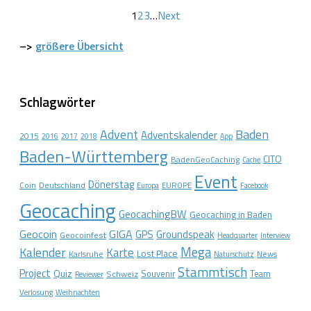
1
2
3
…
Next
–>
größere Übersicht
Schlagwörter
Advent
Baden
Adventskalender
2015
2016
2017
2018
App
Baden-Württemberg
CITO
BadenGeoCaching
Cache
Event
Dönerstag
Coin
Deutschland
EUROPE
Europa
Facebook
Geocaching
GeocachingBW
Geocaching in Baden
Geocoin
GIGA
GPS
Groundspeak
Geocoinfest
Headquarter
Interview
Mega
Kalender
Karte
Lost Place
Karlsruhe
News
Naturschutz
Stammtisch
Project
Quiz
Schweiz
Souvenir
Team
Reviewer
Verlosung
Weihnachten