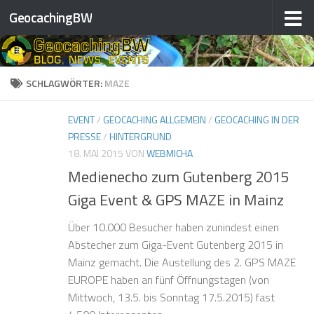
GeocachingBW
Zum Inhalt springen
SCHLAGWÖRTER:
MAZE
EVENT
/
GEOCACHING ALLGEMEIN
/
GEOCACHING IN DER
PRESSE
/
HINTERGRUND
18. MAI 2015
VON
WEBMICHA
Medienecho zum Gutenberg 2015
Giga Event & GPS MAZE in Mainz
Über 10.000 Besucher haben zunindest einen
Abstecher zum Giga-Event Gutenberg 2015 in
Mainz gemacht. Die Austellung des 2. GPS MAZE
EUROPE haben an fünf Öffnungstagen (von
Mittwoch, 13.5. bis Sonntag 17.5.2015) fast