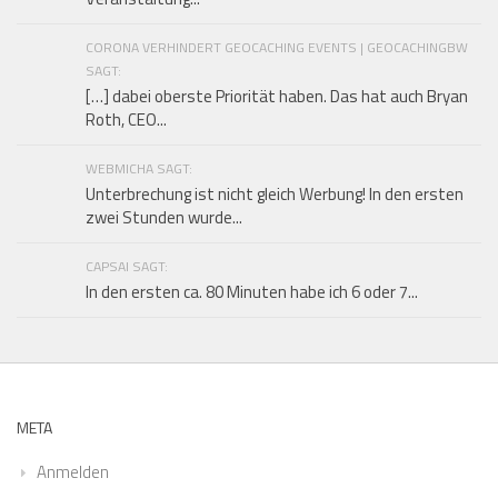
CORONA VERHINDERT GEOCACHING EVENTS | GEOCACHINGBW
SAGT:
[…] dabei oberste Priorität haben. Das hat auch Bryan
Roth, CEO...
WEBMICHA SAGT:
Unterbrechung ist nicht gleich Werbung! In den ersten
zwei Stunden wurde...
CAPSAI SAGT:
In den ersten ca. 80 Minuten habe ich 6 oder 7...
META
Anmelden