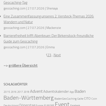
Geocaching-Tag
geocaching.com
27.07.2026
Shenaya
Eine Zusammenfassung unseres 2. Versteck-Themas 2026:
Wandern und Natur
geocaching.com
27.07.2026
Mackenzie
Barrierefreiheit trifft Abenteuer: Der Birkenstock-freundliche
Guide zum Geocaching
geocaching.com
27.07.2026
Emma
1
2
3
…
Next
–>
größere Übersicht
SCHLAGWÖRTER
Advent
Baden
Adventskalender
2015
2016
2017
2018
App
Baden-Württemberg
CITO
BadenGeoCaching
Coin
Cache
Event
Dönerstag
Deutschland
EUROPE
Europa
Facebook