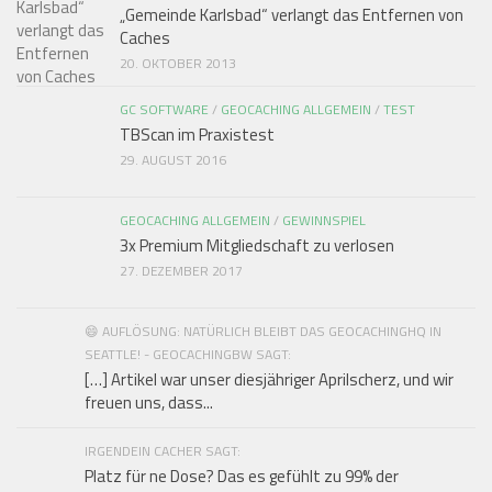
„Gemeinde Karlsbad“ verlangt das Entfernen von
Caches
20. OKTOBER 2013
GC SOFTWARE
/
GEOCACHING ALLGEMEIN
/
TEST
TBScan im Praxistest
29. AUGUST 2016
GEOCACHING ALLGEMEIN
/
GEWINNSPIEL
3x Premium Mitgliedschaft zu verlosen
27. DEZEMBER 2017
😄 AUFLÖSUNG: NATÜRLICH BLEIBT DAS GEOCACHINGHQ IN
SEATTLE! - GEOCACHINGBW SAGT:
[…] Artikel war unser diesjähriger Aprilscherz, und wir
freuen uns, dass...
IRGENDEIN CACHER SAGT:
Platz für ne Dose? Das es gefühlt zu 99% der