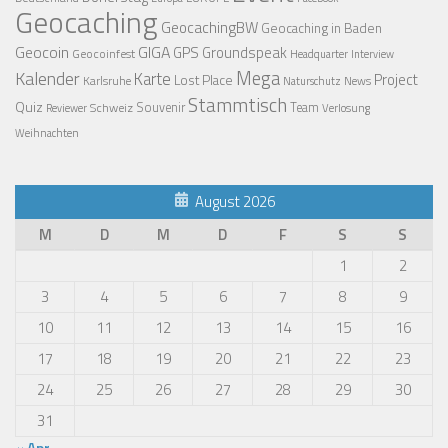
Geocaching
GeocachingBW
Geocaching in Baden
Geocoin
GIGA
GPS
Groundspeak
Geocoinfest
Headquarter
Interview
Mega
Kalender
Karte
Project
Lost Place
Karlsruhe
News
Naturschutz
Stammtisch
Quiz
Schweiz
Souvenir
Team
Verlosung
Reviewer
Weihnachten
August 2026
M
D
M
D
F
S
S
1
2
3
4
5
6
7
8
9
10
11
12
13
14
15
16
17
18
19
20
21
22
23
24
25
26
27
28
29
30
31