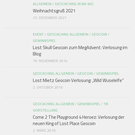
ALLGEMEIN
/
GEOCACHING IN BA-WÜ
Weihnachtsgruß 2021
23. DEZEMBER 2021
EVENT
/
GEOCACHING ALLGEMEIN
/
GEOCOIN
/
GEWINNSPIEL
Lost Skull Geocoin zum MegAdvent: Verlosung im
Blog
19. NOVEMBER 2014
GEOCACHING ALLGEMEIN
/
GEOCOIN
/
GEWINNSPIEL
Lost Mietz Geocoin Verlosung: „Wild Wuselelfe“
2. OKTOBER 2016
GEOCACHING ALLGEMEIN
/
GEWINNSPIEL
/
TB
VORSTELLUNG
Come 2 The Playground 4 Heroez: Verlosung der
neuen King of Lost Place Geocoin
2. MÄRZ 2016