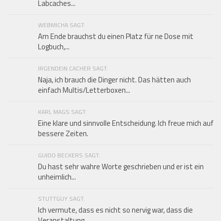
Labcaches...
WEBMICHA SAGT:
Am Ende brauchst du einen Platz für ne Dose mit
Logbuch,...
IRGENDEIN CACHER SAGT:
Naja, ich brauch die Dinger nicht. Das hätten auch
einfach Multis/Letterboxen...
KARL MAGS SAGT:
Eine klare und sinnvolle Entscheidung. Ich freue mich auf
bessere Zeiten.
GUIDO BECKERS SAGT:
Du hast sehr wahre Worte geschrieben und er ist ein
unheimlich...
STUTTGUY SAGT:
Ich vermute, dass es nicht so nervig war, dass die
Veranstaltung...