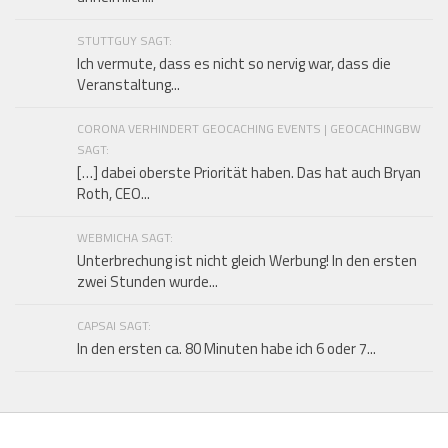
STUTTGUY SAGT:
Ich vermute, dass es nicht so nervig war, dass die
Veranstaltung...
CORONA VERHINDERT GEOCACHING EVENTS | GEOCACHINGBW
SAGT:
[…] dabei oberste Priorität haben. Das hat auch Bryan
Roth, CEO...
WEBMICHA SAGT:
Unterbrechung ist nicht gleich Werbung! In den ersten
zwei Stunden wurde...
CAPSAI SAGT:
In den ersten ca. 80 Minuten habe ich 6 oder 7...