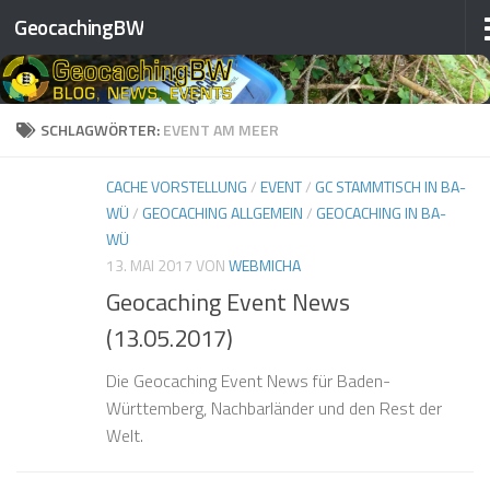
❅
❅
❅
GeocachingBW
❅
Zum Inhalt springen
❅
❅
SCHLAGWÖRTER:
EVENT AM MEER
❅
❅
CACHE VORSTELLUNG
/
EVENT
/
GC STAMMTISCH IN BA-
❅
WÜ
/
GEOCACHING ALLGEMEIN
/
GEOCACHING IN BA-
WÜ
❅
13. MAI 2017
VON
WEBMICHA
❅
Geocaching Event News
(13.05.2017)
❅
❅
Die Geocaching Event News für Baden-
❅
❅
Württemberg, Nachbarländer und den Rest der
Welt.
❅