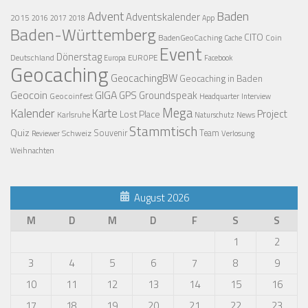
Advent
Baden
Adventskalender
2015
2016
2017
2018
App
Baden-Württemberg
CITO
BadenGeoCaching
Coin
Cache
Event
Dönerstag
Deutschland
EUROPE
Europa
Facebook
Geocaching
GeocachingBW
Geocaching in Baden
Geocoin
GIGA
GPS
Groundspeak
Geocoinfest
Headquarter
Interview
Mega
Kalender
Karte
Project
Lost Place
Karlsruhe
News
Naturschutz
Stammtisch
Quiz
Schweiz
Souvenir
Team
Verlosung
Reviewer
Weihnachten
August 2026
M
D
M
D
F
S
S
1
2
3
4
5
6
7
8
9
10
11
12
13
14
15
16
17
18
19
20
21
22
23