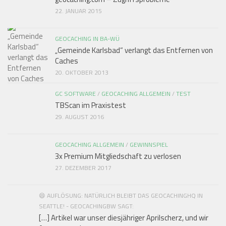
22. JANUAR 2015
GEOCACHING IN BA-WÜ
„Gemeinde Karlsbad“ verlangt das Entfernen von
Caches
20. OKTOBER 2013
GC SOFTWARE
/
GEOCACHING ALLGEMEIN
/
TEST
TBScan im Praxistest
29. AUGUST 2016
GEOCACHING ALLGEMEIN
/
GEWINNSPIEL
3x Premium Mitgliedschaft zu verlosen
27. DEZEMBER 2017
😄 AUFLÖSUNG: NATÜRLICH BLEIBT DAS GEOCACHINGHQ IN
SEATTLE! - GEOCACHINGBW SAGT:
[…] Artikel war unser diesjähriger Aprilscherz, und wir