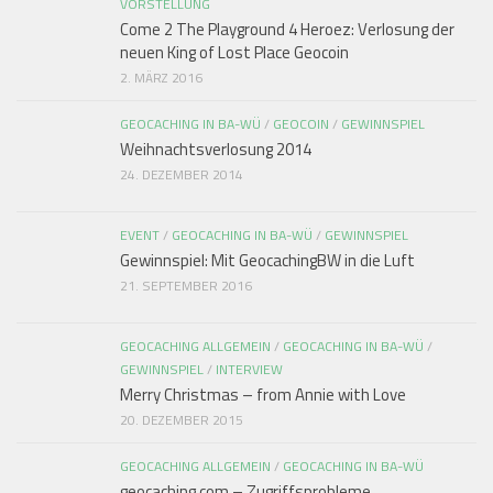
VORSTELLUNG
Come 2 The Playground 4 Heroez: Verlosung der
neuen King of Lost Place Geocoin
2. MÄRZ 2016
GEOCACHING IN BA-WÜ
/
GEOCOIN
/
GEWINNSPIEL
Weihnachtsverlosung 2014
24. DEZEMBER 2014
EVENT
/
GEOCACHING IN BA-WÜ
/
GEWINNSPIEL
Gewinnspiel: Mit GeocachingBW in die Luft
21. SEPTEMBER 2016
GEOCACHING ALLGEMEIN
/
GEOCACHING IN BA-WÜ
/
GEWINNSPIEL
/
INTERVIEW
Merry Christmas – from Annie with Love
20. DEZEMBER 2015
GEOCACHING ALLGEMEIN
/
GEOCACHING IN BA-WÜ
geocaching.com – Zugriffsprobleme