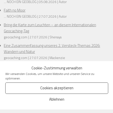
... NOCH EIN GEOBLOG
05.08.2026
Autor
Faith no Moor
... NOCH EIN GEOBLOG
27.07.2026
Autor
Bring die Karte zum Leuchten – an diesem Internationalen
Geocaching-Tag
geocaching.com
27.07.2026
Shenaya
Eine Zusammenfassung unseres 2. Versteck-Themas 2026:
Wandern und Natur
geocaching.com
27.07.2026
Mackenzie
Barrierefreiheit trifft Abenteuer: Der Birkenstock-freundliche
Cookie-Zustimmung verwalten
Guide zum Geocaching
Wir verwenden Cookies, um unsere Website und unseren Service zu
optimieren.
geocaching.com
27.07.2026
Emma
1
2
3
…
Next
Cookies akzeptieren
–>
größere Übersicht
Ablehnen