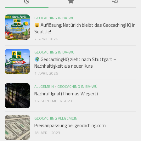
GEOCACHING IN BA-WÜ
Auflösung: Natürlich bleibt das GeocachingHQ in
Seattle!
2. APRIL 2026
GEOCACHING IN BA-WÜ
GeocachingHQ zieht nach Stuttgart –
Nachhaltigkeit als neuer Kurs
1. APRIL 2026
ALLGEMEIN
/
GEOCACHING IN BA-WÜ
Nachruf Ignal (Thomas Wiegert)
16. SEPTEMBER 2023
GEOCACHING ALLGEMEIN
Preisanpassung bei geocaching.com
18. APRIL 2023