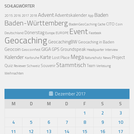
SCHLAGWÖRTER
Advent
Baden
Adventskalender
2015
2016
2017
2018
App
Baden-Württemberg
CITO
BadenGeoCaching
Coin
Cache
Event
Dönerstag
Deutschland
EUROPE
Europa
Facebook
Geocaching
GeocachingBW
Geocaching in Baden
Geocoin
GIGA
GPS
Groundspeak
Geocoinfest
Headquarter
Interview
Mega
Kalender
Karte
Project
Lost Place
Karlsruhe
News
Naturschutz
Stammtisch
Quiz
Schweiz
Souvenir
Team
Verlosung
Reviewer
Weihnachten
Dezember 2017
M
D
M
D
F
S
S
1
2
3
4
5
6
7
8
9
10
11
12
13
14
15
16
17