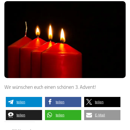
Wir wünschen euch einen schönen 3. Advent!
teilen
teilen
teilen
teilen
teilen
E-Mail