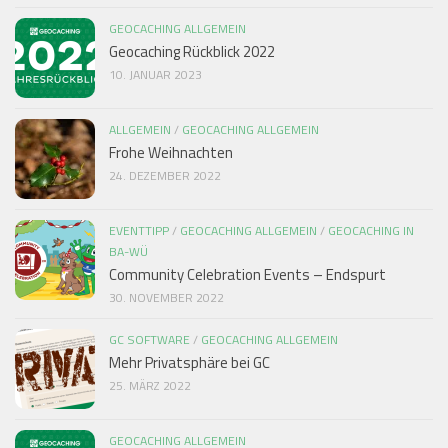
GEOCACHING ALLGEMEIN
Geocaching Rückblick 2022
10. JANUAR 2023
ALLGEMEIN
/
GEOCACHING ALLGEMEIN
Frohe Weihnachten
24. DEZEMBER 2022
EVENTTIPP
/
GEOCACHING ALLGEMEIN
/
GEOCACHING IN
BA-WÜ
Community Celebration Events – Endspurt
30. NOVEMBER 2022
GC SOFTWARE
/
GEOCACHING ALLGEMEIN
Mehr Privatsphäre bei GC
25. MÄRZ 2022
GEOCACHING ALLGEMEIN