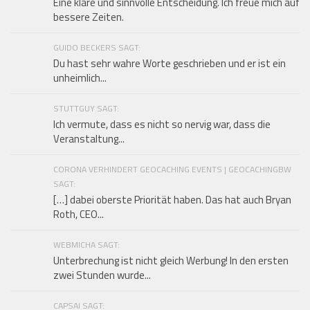
Eine klare und sinnvolle Entscheidung. Ich freue mich auf
bessere Zeiten.
GUIDO BECKERS SAGT:
Du hast sehr wahre Worte geschrieben und er ist ein
unheimlich...
STUTTGUY SAGT:
Ich vermute, dass es nicht so nervig war, dass die
Veranstaltung...
CORONA VERHINDERT GEOCACHING EVENTS | GEOCACHINGBW
SAGT:
[…] dabei oberste Priorität haben. Das hat auch Bryan
Roth, CEO...
WEBMICHA SAGT:
Unterbrechung ist nicht gleich Werbung! In den ersten
zwei Stunden wurde...
CAPSAI SAGT: