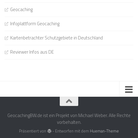
Geocaching
Infoplattform Geocaching
Kartenbetrachter Schutzgebiete in Deutschland
Reviewer Infos aus DE
GeocachingBW.de ist ein Projekt von Michael Weber. Alle Rechte
vorbehalten.
Präsentiert von
- Entworfen mit dem
Hueman-Theme