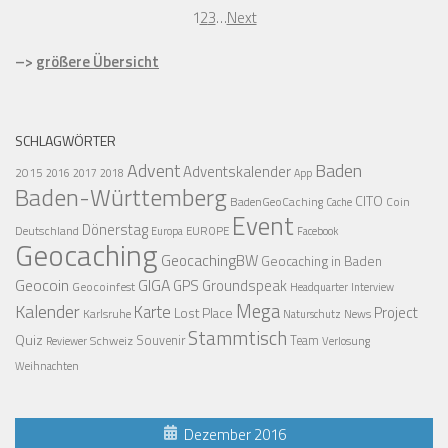
1
2
3
…
Next
–>
größere Übersicht
SCHLAGWÖRTER
Advent
Baden
Adventskalender
2015
2016
2017
2018
App
Baden-Württemberg
CITO
BadenGeoCaching
Coin
Cache
Event
Dönerstag
Deutschland
EUROPE
Europa
Facebook
Geocaching
GeocachingBW
Geocaching in Baden
Geocoin
GIGA
GPS
Groundspeak
Geocoinfest
Headquarter
Interview
Mega
Kalender
Karte
Project
Lost Place
Karlsruhe
News
Naturschutz
Stammtisch
Quiz
Schweiz
Souvenir
Team
Verlosung
Reviewer
Weihnachten
Dezember 2016