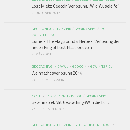
Lost Mietz Geocoin Verlosung: „Wild Wuselelfe“
2. OKTOBER 2016
GEOCACHING ALLGEMEIN
/
GEWINNSPIEL
/
TB
VORSTELLUNG
Come 2 The Playground 4 Heroez: Verlosung der
neuen King of Lost Place Geocoin
2. MÄRZ 2016
GEOCACHING IN BA-WÜ
/
GEOCOIN
/
GEWINNSPIEL
Weihnachtsverlosung 2014
24. DEZEMBER 2014
EVENT
/
GEOCACHING IN BA-WÜ
/
GEWINNSPIEL
Gewinnspiel: Mit GeocachingBW in die Luft
21. SEPTEMBER 2016
GEOCACHING ALLGEMEIN
/
GEOCACHING IN BA-WÜ
/