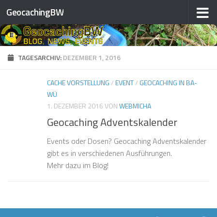
GeocachingBW
Zum Inhalt springen
TAGESARCHIV:
DEZEMBER 1, 2016
CACHE VORSTELLUNG
/
EVENT
/
GEOCACHING IN BA-
WÜ
1. DEZEMBER 2016
VON
WEBMICHA
Geocaching Adventskalender
Events oder Dosen? Geocaching Adventskalender
gibt es in verschiedenen Ausführungen.
Mehr dazu im Blog!