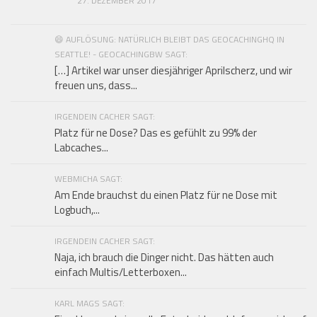
27. DEZEMBER 2017
😄 AUFLÖSUNG: NATÜRLICH BLEIBT DAS GEOCACHINGHQ IN
SEATTLE! - GEOCACHINGBW SAGT:
[…] Artikel war unser diesjähriger Aprilscherz, und wir
freuen uns, dass...
IRGENDEIN CACHER SAGT:
Platz für ne Dose? Das es gefühlt zu 99% der
Labcaches...
WEBMICHA SAGT:
Am Ende brauchst du einen Platz für ne Dose mit
Logbuch,...
IRGENDEIN CACHER SAGT:
Naja, ich brauch die Dinger nicht. Das hätten auch
einfach Multis/Letterboxen...
KARL MAGS SAGT: