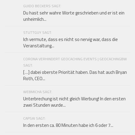
GUIDO BECKERS SAGT:
Du hast sehr wahre Worte geschrieben und er ist ein
unheimlich...
STUTTGUY SAGT:
Ich vermute, dass es nicht so nervig war, dass die
Veranstaltung...
CORONA VERHINDERT GEOCACHING EVENTS | GEOCACHINGBW
SAGT:
[…] dabei oberste Priorität haben. Das hat auch Bryan
Roth, CEO...
WEBMICHA SAGT:
Unterbrechung ist nicht gleich Werbung! In den ersten
zwei Stunden wurde...
CAPSAI SAGT:
In den ersten ca. 80 Minuten habe ich 6 oder 7...