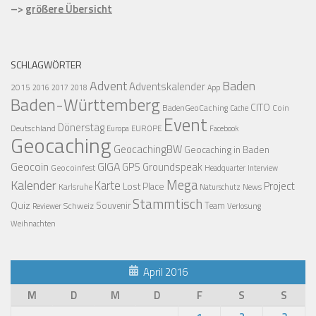
–>
größere Übersicht
SCHLAGWÖRTER
Advent
Baden
Adventskalender
2015
2016
2017
2018
App
Baden-Württemberg
CITO
BadenGeoCaching
Coin
Cache
Event
Dönerstag
Deutschland
EUROPE
Europa
Facebook
Geocaching
GeocachingBW
Geocaching in Baden
Geocoin
GIGA
GPS
Groundspeak
Geocoinfest
Headquarter
Interview
Mega
Kalender
Karte
Project
Lost Place
Karlsruhe
News
Naturschutz
Stammtisch
Quiz
Schweiz
Souvenir
Team
Verlosung
Reviewer
Weihnachten
April 2016
M
D
M
D
F
S
S