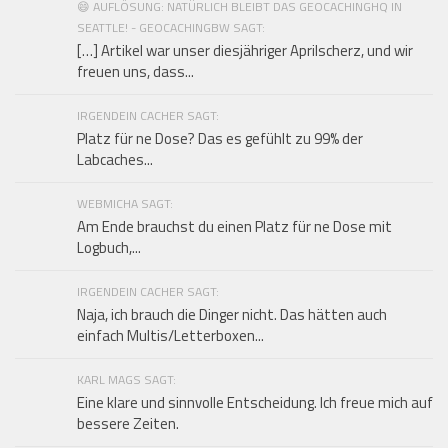
😄 AUFLÖSUNG: NATÜRLICH BLEIBT DAS GEOCACHINGHQ IN
SEATTLE! - GEOCACHINGBW SAGT:
[…] Artikel war unser diesjähriger Aprilscherz, und wir
freuen uns, dass...
IRGENDEIN CACHER SAGT:
Platz für ne Dose? Das es gefühlt zu 99% der
Labcaches...
WEBMICHA SAGT:
Am Ende brauchst du einen Platz für ne Dose mit
Logbuch,...
IRGENDEIN CACHER SAGT:
Naja, ich brauch die Dinger nicht. Das hätten auch
einfach Multis/Letterboxen...
KARL MAGS SAGT:
Eine klare und sinnvolle Entscheidung. Ich freue mich auf
bessere Zeiten.