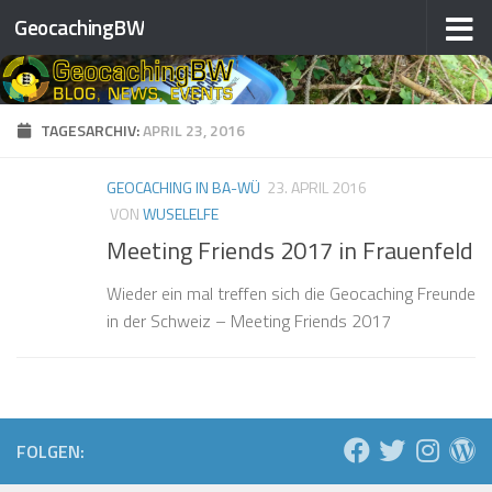
GeocachingBW
Zum Inhalt springen
TAGESARCHIV:
APRIL 23, 2016
GEOCACHING IN BA-WÜ
23. APRIL 2016
VON
WUSELELFE
Meeting Friends 2017 in Frauenfeld
Wieder ein mal treffen sich die Geocaching Freunde
in der Schweiz – Meeting Friends 2017
FOLGEN: