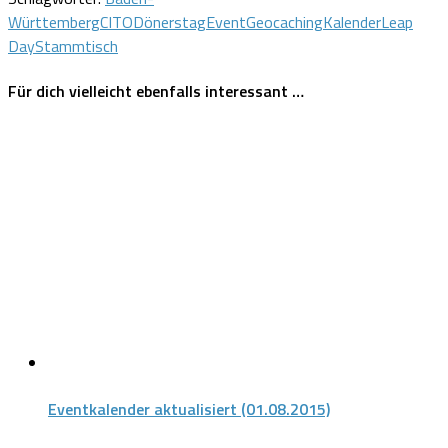
Württemberg
CITO
Dönerstag
Event
Geocaching
Kalender
Leap
Day
Stammtisch
Für dich vielleicht ebenfalls interessant …
Eventkalender aktualisiert (01.08.2015)