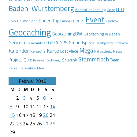
Baden-Württemberg
CITO
BadenGeoCaching
Cache
Event
Dönerstag
Coin
Deutschland
EUROPE
Europa
Facebook
Geocaching
GeocachingBW
Geocaching in Baden
Geocoin
GIGA
GPS
Groundspeak
Geocoinfest
Headquarter
Interview
Mega
Kalender
Karte
Lost Place
Karlsruhe
News
Naturschutz
Stammtisch
Project
Quiz
Schweiz
Souvenir
Team
Reviewer
Verlosung
Weihnachten
Februar 2016
M
D
M
D
F
S
S
1
2
3
4
5
6
7
8
9
10
11
12
13
14
15
16
17
18
19
20
21
22
23
24
25
26
27
28
29