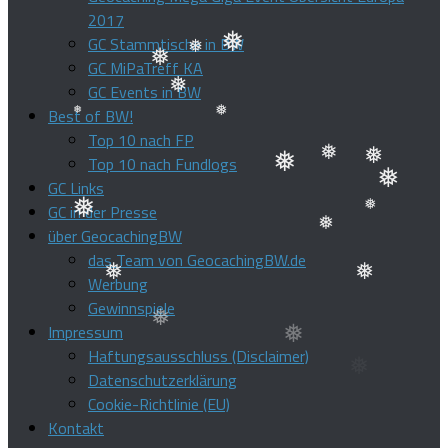
2017
GC Stammtische in BW
GC MiPaTreff KA
❅
❅
GC Events in BW
❅
Best of BW!
❅
Top 10 nach FP
❅
Top 10 nach Fundlogs
❅
❅
❅
GC Links
❅
❅
GC in der Presse
❅
über GeocachingBW
❅
das Team von GeocachingBW.de
❅
Werbung
Gewinnspiele
❅
❅
Impressum
❅
Haftungsausschluss (Disclaimer)
Datenschutzerklärung
Cookie-Richtlinie (EU)
Kontakt