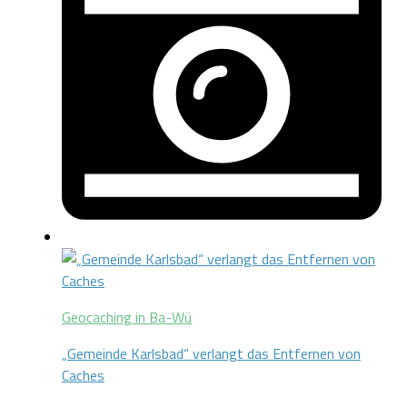
Geocaching in Ba-Wü
„Gemeinde Karlsbad“ verlangt das Entfernen von
Caches