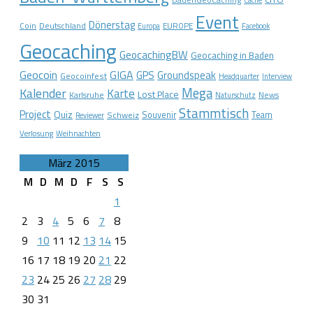
Event
Dönerstag
Coin
Deutschland
EUROPE
Europa
Facebook
Geocaching
GeocachingBW
Geocaching in Baden
Geocoin
GIGA
GPS
Groundspeak
Geocoinfest
Headquarter
Interview
Mega
Kalender
Karte
Lost Place
Karlsruhe
News
Naturschutz
Stammtisch
Project
Quiz
Schweiz
Souvenir
Team
Reviewer
Verlosung
Weihnachten
März 2015
M
D
M
D
F
S
S
1
2
3
4
5
6
7
8
9
10
11
12
13
14
15
16
17
18
19
20
21
22
23
24
25
26
27
28
29
30
31