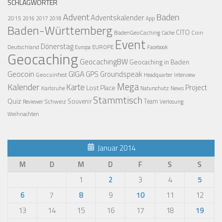
SCHLAGWÖRTER
Advent
Baden
Adventskalender
2015
2016
2017
2018
App
Baden-Württemberg
CITO
BadenGeoCaching
Coin
Cache
Event
Dönerstag
Deutschland
EUROPE
Europa
Facebook
Geocaching
GeocachingBW
Geocaching in Baden
Geocoin
GIGA
GPS
Groundspeak
Geocoinfest
Headquarter
Interview
Mega
Kalender
Karte
Project
Lost Place
Karlsruhe
News
Naturschutz
Stammtisch
Quiz
Schweiz
Souvenir
Team
Verlosung
Reviewer
Weihnachten
Januar 2014
M
D
M
D
F
S
S
1
2
3
4
5
6
7
8
9
10
11
12
13
14
15
16
17
18
19