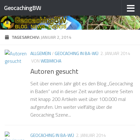
GeocachingBW
Zum Inhalt springen
TAGESARCHIV:
JANUAR 2, 2014
ALLGEMEIN
/
GEOCACHING IN BA-WÜ
2. JANUAR 2014
VON
WEBMICHA
Autoren gesucht
Seit über einem Jahr gibt es den Blog „Geocaching
in Baden“ und in dieser Zeit wurden unsere Seiten
mit knapp 200 Artikeln weit über 100.000 mal
aufgerufen. Um weiter vielfältig über die
Geocaching Szene...
GEOCACHING IN BA-WÜ
2. JANUAR 2014