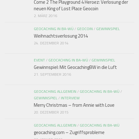
Come 2 The Playground 4 Heroez: Verlosung der
neuen King of Lost Place Geocoin
2. MÄRZ 2016
GEOCACHING IN BA-WÜ
/
GEOCOIN
/
GEWINNSPIEL
Weihnachtsverlosung 2014
24. DEZEMBER 2014
EVENT
/
GEOCACHING IN BA-WÜ
/
GEWINNSPIEL
Gewinnspiel: Mit GeocachingBW in die Luft
21. SEPTEMBER 2016
GEOCACHING ALLGEMEIN
/
GEOCACHING IN BA-WÜ
/
GEWINNSPIEL
/
INTERVIEW
Merry Christmas – from Annie with Love
20. DEZEMBER 2015
GEOCACHING ALLGEMEIN
/
GEOCACHING IN BA-WÜ
geocaching.com – Zugriffsprobleme