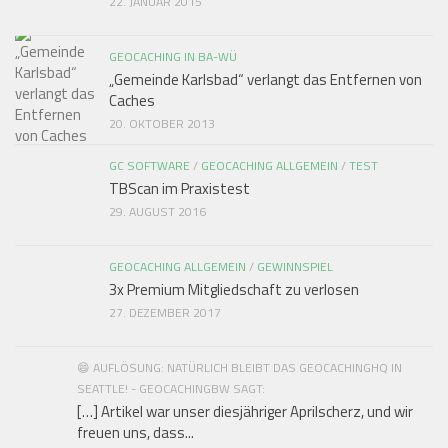
22. JANUAR 2015
GEOCACHING IN BA-WÜ
„Gemeinde Karlsbad“ verlangt das Entfernen von
Caches
20. OKTOBER 2013
GC SOFTWARE
/
GEOCACHING ALLGEMEIN
/
TEST
TBScan im Praxistest
29. AUGUST 2016
GEOCACHING ALLGEMEIN
/
GEWINNSPIEL
3x Premium Mitgliedschaft zu verlosen
27. DEZEMBER 2017
😄 AUFLÖSUNG: NATÜRLICH BLEIBT DAS GEOCACHINGHQ IN
SEATTLE! - GEOCACHINGBW SAGT:
[…] Artikel war unser diesjähriger Aprilscherz, und wir
freuen uns, dass...