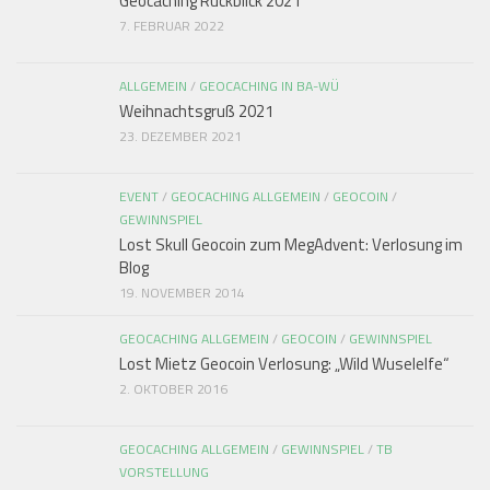
Geocaching Rückblick 2021
7. FEBRUAR 2022
ALLGEMEIN
/
GEOCACHING IN BA-WÜ
Weihnachtsgruß 2021
23. DEZEMBER 2021
EVENT
/
GEOCACHING ALLGEMEIN
/
GEOCOIN
/
GEWINNSPIEL
Lost Skull Geocoin zum MegAdvent: Verlosung im
Blog
19. NOVEMBER 2014
GEOCACHING ALLGEMEIN
/
GEOCOIN
/
GEWINNSPIEL
Lost Mietz Geocoin Verlosung: „Wild Wuselelfe“
2. OKTOBER 2016
GEOCACHING ALLGEMEIN
/
GEWINNSPIEL
/
TB
VORSTELLUNG