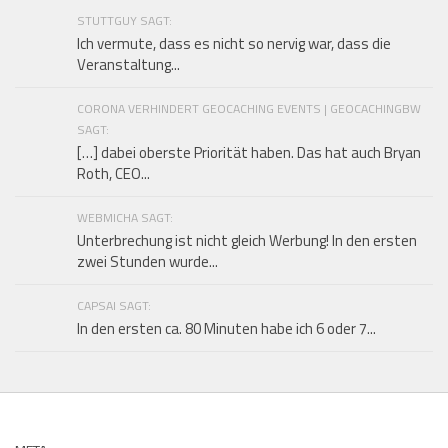
STUTTGUY SAGT:
Ich vermute, dass es nicht so nervig war, dass die
Veranstaltung...
CORONA VERHINDERT GEOCACHING EVENTS | GEOCACHINGBW
SAGT:
[…] dabei oberste Priorität haben. Das hat auch Bryan
Roth, CEO...
WEBMICHA SAGT:
Unterbrechung ist nicht gleich Werbung! In den ersten
zwei Stunden wurde...
CAPSAI SAGT:
In den ersten ca. 80 Minuten habe ich 6 oder 7...