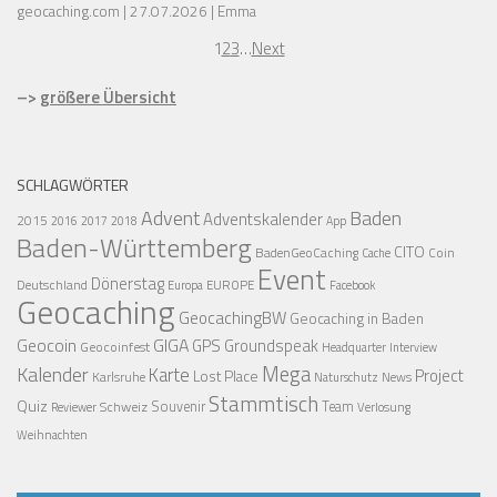
geocaching.com
27.07.2026
Emma
1
2
3
…
Next
–>
größere Übersicht
SCHLAGWÖRTER
Advent
Baden
Adventskalender
2015
2016
2017
2018
App
Baden-Württemberg
CITO
BadenGeoCaching
Coin
Cache
Event
Dönerstag
Deutschland
EUROPE
Europa
Facebook
Geocaching
GeocachingBW
Geocaching in Baden
Geocoin
GIGA
GPS
Groundspeak
Geocoinfest
Headquarter
Interview
Mega
Kalender
Karte
Project
Lost Place
Karlsruhe
News
Naturschutz
Stammtisch
Quiz
Schweiz
Souvenir
Team
Verlosung
Reviewer
Weihnachten