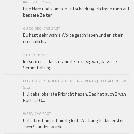
KARL MAGS SAGT:
Eine klare und sinnvolle Entscheidung. Ich freue mich auf
bessere Zeiten.
GUIDO BECKERS SAGT:
Du hast sehr wahre Worte geschrieben und er ist ein
unheimlich...
STUTTGUY SAGT:
Ich vermute, dass es nicht so nervig war, dass die
Veranstaltung...
CORONA VERHINDERT GEOCACHING EVENTS | GEOCACHINGBW
SAGT:
[…] dabei oberste Priorität haben. Das hat auch Bryan
Roth, CEO...
WEBMICHA SAGT:
Unterbrechung ist nicht gleich Werbung! In den ersten
zwei Stunden wurde...