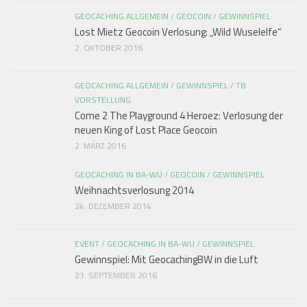
GEOCACHING ALLGEMEIN
/
GEOCOIN
/
GEWINNSPIEL
Lost Mietz Geocoin Verlosung: „Wild Wuselelfe“
2. OKTOBER 2016
GEOCACHING ALLGEMEIN
/
GEWINNSPIEL
/
TB
VORSTELLUNG
Come 2 The Playground 4 Heroez: Verlosung der
neuen King of Lost Place Geocoin
2. MÄRZ 2016
GEOCACHING IN BA-WÜ
/
GEOCOIN
/
GEWINNSPIEL
Weihnachtsverlosung 2014
24. DEZEMBER 2014
EVENT
/
GEOCACHING IN BA-WÜ
/
GEWINNSPIEL
Gewinnspiel: Mit GeocachingBW in die Luft
21. SEPTEMBER 2016