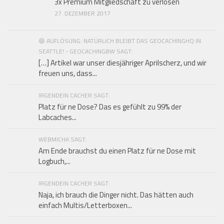
3x Premium Mitgliedschaft zu verlosen
27. DEZEMBER 2017
😄 AUFLÖSUNG: NATÜRLICH BLEIBT DAS GEOCACHINGHQ IN
SEATTLE! - GEOCACHINGBW SAGT:
[…] Artikel war unser diesjähriger Aprilscherz, und wir
freuen uns, dass...
IRGENDEIN CACHER SAGT:
Platz für ne Dose? Das es gefühlt zu 99% der
Labcaches...
WEBMICHA SAGT:
Am Ende brauchst du einen Platz für ne Dose mit
Logbuch,...
IRGENDEIN CACHER SAGT:
Naja, ich brauch die Dinger nicht. Das hätten auch
einfach Multis/Letterboxen...