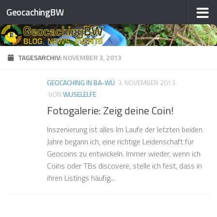
GeocachingBW
Zum Inhalt springen
TAGESARCHIV:
NOVEMBER 3, 2013
GEOCACHING IN BA-WÜ
3. NOVEMBER 2013
VON
WUSELELFE
Fotogalerie: Zeig deine Coin!
Inszenierung ist alles Im Laufe der letzten beiden
Jahre begann ich, eine richtige Leidenschaft für
Geocoins zu entwickeln. Immer wieder, wenn ich
Coins oder TBs discovere, stelle ich fest, dass in
ihren Listings häufig...