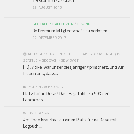
TBScan im Praxistest
29. AUGUST 2016
GEOCACHING ALLGEMEIN
/
GEWINNSPIEL
3x Premium Mitgliedschaft zu verlosen
27. DEZEMBER 2017
😄 AUFLÖSUNG: NATÜRLICH BLEIBT DAS GEOCACHINGHQ IN
SEATTLE! - GEOCACHINGBW SAGT:
[…] Artikel war unser diesjähriger Aprilscherz, und wir
freuen uns, dass...
IRGENDEIN CACHER SAGT:
Platz für ne Dose? Das es gefühlt zu 99% der
Labcaches...
WEBMICHA SAGT:
Am Ende brauchst du einen Platz für ne Dose mit
Logbuch,...