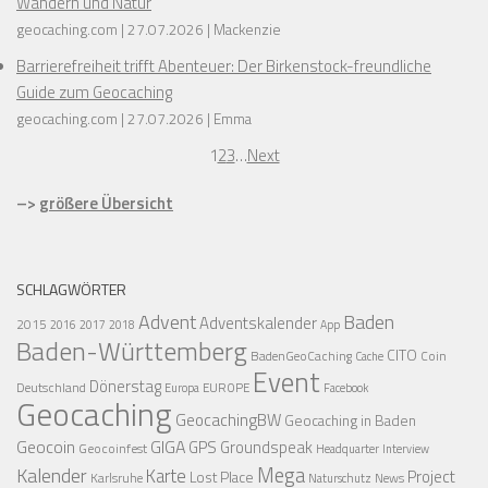
Wandern und Natur
geocaching.com
27.07.2026
Mackenzie
Barrierefreiheit trifft Abenteuer: Der Birkenstock-freundliche
Guide zum Geocaching
geocaching.com
27.07.2026
Emma
1
2
3
…
Next
–>
größere Übersicht
SCHLAGWÖRTER
Advent
Baden
Adventskalender
2015
2016
2017
2018
App
Baden-Württemberg
CITO
BadenGeoCaching
Coin
Cache
Event
Dönerstag
Deutschland
EUROPE
Europa
Facebook
Geocaching
GeocachingBW
Geocaching in Baden
Geocoin
GIGA
GPS
Groundspeak
Geocoinfest
Headquarter
Interview
Mega
Kalender
Karte
Project
Lost Place
Karlsruhe
News
Naturschutz