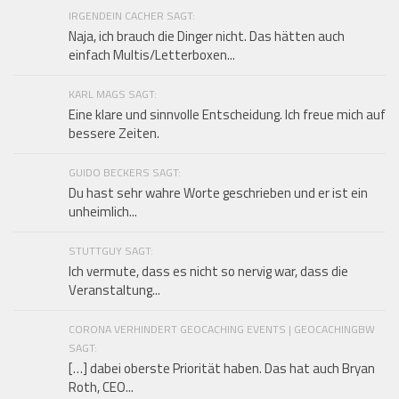
IRGENDEIN CACHER SAGT:
Naja, ich brauch die Dinger nicht. Das hätten auch
einfach Multis/Letterboxen...
KARL MAGS SAGT:
Eine klare und sinnvolle Entscheidung. Ich freue mich auf
bessere Zeiten.
GUIDO BECKERS SAGT:
Du hast sehr wahre Worte geschrieben und er ist ein
unheimlich...
STUTTGUY SAGT:
Ich vermute, dass es nicht so nervig war, dass die
Veranstaltung...
CORONA VERHINDERT GEOCACHING EVENTS | GEOCACHINGBW
SAGT:
[…] dabei oberste Priorität haben. Das hat auch Bryan
Roth, CEO...