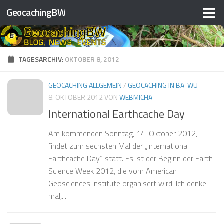
GeocachingBW
Zum Inhalt springen
TAGESARCHIV:
OKTOBER 8, 2012
GEOCACHING ALLGEMEIN
/
GEOCACHING IN BA-WÜ
8. OKTOBER 2012
VON
WEBMICHA
International Earthcache Day
Am kommenden Sonntag, 14. Oktober 2012,
findet zum sechsten Mal der „International
Earthcache Day“ statt. Es ist der Beginn der Earth
Science Week 2012, die vom American
Geosciences Institute organisert wird. Ich denke
mal,...