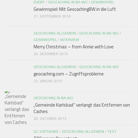
EVENT
/
GEOCACHING IN BA-WÜ
/
GEWINNSPIEL
Gewinnspiel: Mit GeocachingBW in die Luft
21. SEPTEMBER 2016
GEOCACHING ALLGEMEIN
/
GEOCACHING IN BA-WÜ
/
GEWINNSPIEL
/
INTERVIEW
Merry Christmas – from Annie with Love
20. DEZEMBER 2015
GEOCACHING ALLGEMEIN
/
GEOCACHING IN BA-WÜ
geocaching.com – Zugriffsprobleme
22. JANUAR 2015
GEOCACHING IN BA-WÜ
„Gemeinde Karlsbad“ verlangt das Entfernen von
Caches
20. OKTOBER 2013
GC SOFTWARE
/
GEOCACHING ALLGEMEIN
/
TEST