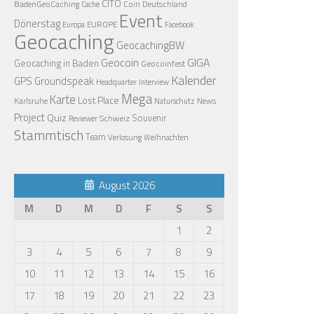
CITO
BadenGeoCaching
Coin
Deutschland
Cache
Event
Dönerstag
EUROPE
Europa
Facebook
Geocaching
GeocachingBW
Geocoin
GIGA
Geocaching in Baden
Geocoinfest
Kalender
GPS
Groundspeak
Headquarter
Interview
Mega
Karte
Lost Place
Karlsruhe
News
Naturschutz
Project
Quiz
Schweiz
Souvenir
Reviewer
Stammtisch
Team
Verlosung
Weihnachten
August 2026
M
D
M
D
F
S
S
1
2
3
4
5
6
7
8
9
10
11
12
13
14
15
16
17
18
19
20
21
22
23