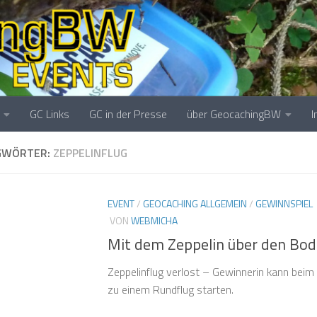
GC Links
GC in der Presse
über GeocachingBW
GWÖRTER:
ZEPPELINFLUG
EVENT
/
GEOCACHING ALLGEMEIN
/
GEWINNSPIEL
VON
WEBMICHA
Mit dem Zeppelin über den Bo
Zeppelinflug verlost – Gewinnerin kann beim 
zu einem Rundflug starten.