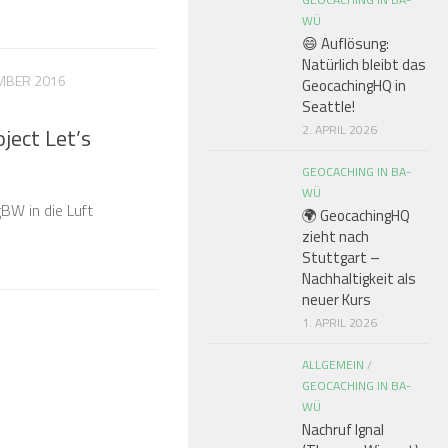
WÜ
😄 Auflösung:
Natürlich bleibt das
EMBER 2016
GeocachingHQ in
Seattle!
2. APRIL 2026
ject Let’s
GEOCACHING IN BA-
WÜ
BW in die Luft
🌍 GeocachingHQ
zieht nach
Stuttgart –
Nachhaltigkeit als
neuer Kurs
1. APRIL 2026
ALLGEMEIN
/
GEOCACHING IN BA-
WÜ
Nachruf Ignal