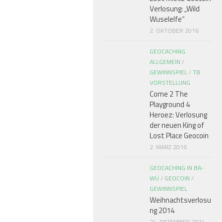
Verlosung: „Wild
Wuselelfe“
2. OKTOBER 2016
GEOCACHING
ALLGEMEIN
/
GEWINNSPIEL
/
TB
VORSTELLUNG
Come 2 The
Playground 4
Heroez: Verlosung
der neuen King of
Lost Place Geocoin
2. MÄRZ 2016
GEOCACHING IN BA-
WÜ
/
GEOCOIN
/
GEWINNSPIEL
Weihnachtsverlosu
ng 2014
24. DEZEMBER 2014