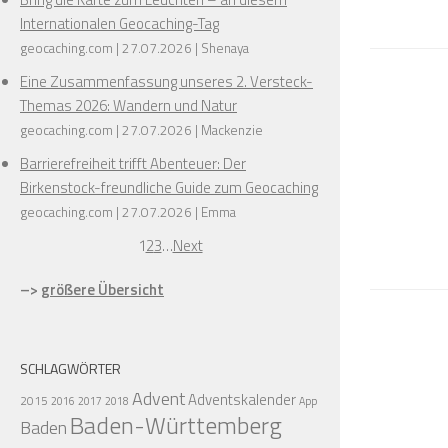
Internationalen Geocaching-Tag
geocaching.com
27.07.2026
Shenaya
Eine Zusammenfassung unseres 2. Versteck-
Themas 2026: Wandern und Natur
geocaching.com
27.07.2026
Mackenzie
Barrierefreiheit trifft Abenteuer: Der
Birkenstock-freundliche Guide zum Geocaching
geocaching.com
27.07.2026
Emma
1
2
3
…
Next
–>
größere Übersicht
SCHLAGWÖRTER
Advent
Adventskalender
2015
2016
2017
2018
App
Baden-Württemberg
Baden