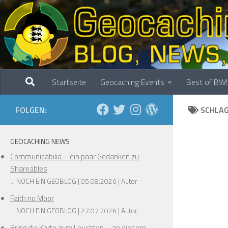
Zum Inhalt springen
Startseite
Geocaching Events
Best of BW!
FOLGEN:
SCHLA
GEOCACHING NEWS
Communicabilia – ein paar Gedanken zu
Shareables
... NOCH EIN GEOBLOG
05.08.2026
Autor
Faith no Moor
... NOCH EIN GEOBLOG
27.07.2026
Autor
Bring die Karte zum Leuchten – an diesem