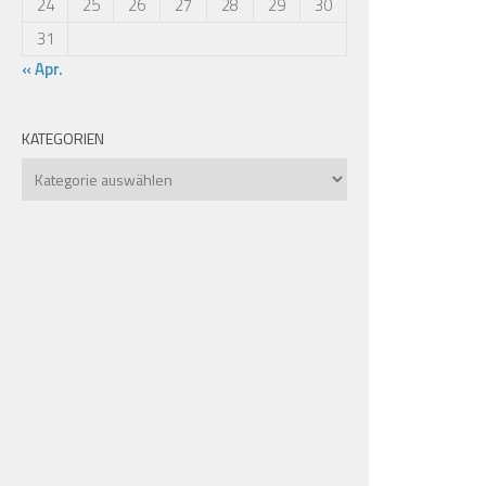
24
25
26
27
28
29
30
31
« Apr.
KATEGORIEN
Kategorien