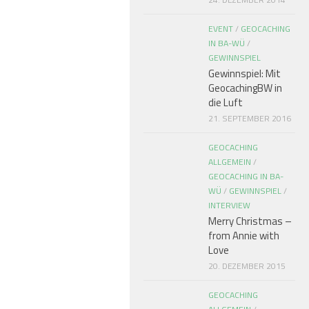
EVENT
/
GEOCACHING
IN BA-WÜ
/
GEWINNSPIEL
Gewinnspiel: Mit
GeocachingBW in
die Luft
21. SEPTEMBER 2016
GEOCACHING
ALLGEMEIN
/
GEOCACHING IN BA-
WÜ
/
GEWINNSPIEL
/
INTERVIEW
Merry Christmas –
from Annie with
Love
20. DEZEMBER 2015
GEOCACHING