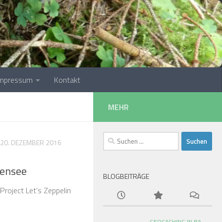
Impressum
Kontakt
MEHR
Suchen
20. DEZEMBER 2016
nach:
densee
BLOGBEITRÄGE
Project Let’s Zeppelin
GEOCACHING IN BA-