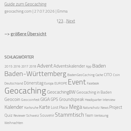
Guide zum Geocaching
geocaching.com
27.07.2026
Emma
1
2
3
…
Next
–>
größere Übersicht
SCHLAGWÖRTER
Advent
Baden
Adventskalender
2015
2016
2017
2018
App
Baden-Württemberg
CITO
BadenGeoCaching
Coin
Cache
Event
Dönerstag
Deutschland
EUROPE
Europa
Facebook
Geocaching
GeocachingBW
Geocaching in Baden
Geocoin
GIGA
GPS
Groundspeak
Geocoinfest
Headquarter
Interview
Mega
Kalender
Karte
Project
Lost Place
Karlsruhe
News
Naturschutz
Stammtisch
Quiz
Schweiz
Souvenir
Team
Verlosung
Reviewer
Weihnachten