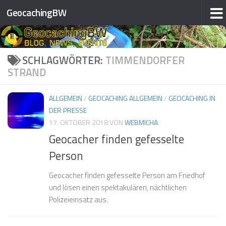
❅
❅
GeocachingBW
Zum Inhalt springen
❅
SCHLAGWÖRTER:
TIMMENDORFER
STRAND
❅
❅
ALLGEMEIN
/
GEOCACHING ALLGEMEIN
/
GEOCACHING IN
DER PRESSE
17. OKTOBER 2018
VON
WEBMICHA
Geocacher finden gefesselte
Person
❅
❅
❅
Geocacher finden gefesselte Person am Friedhof
und lösen einen spektakulären, nächtlichen
Polizeieinsatz aus.
❅
❅