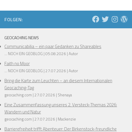
❅
FOLGEN:
❅
❅
GEOCACHING NEWS
❅
❅
❅
Communicabilia – ein paar Gedanken zu Shareables
❅
❅
... NOCH EIN GEOBLOG
05.08.2026
Autor
❅
❅
❅
❅
Faith no Moor
❅
❅
... NOCH EIN GEOBLOG
27.07.2026
Autor
Bring die Karte zum Leuchten – an diesem Internationalen
❅
Geocaching-Tag
❅
geocaching.com
27.07.2026
Shenaya
❅
Eine Zusammenfassung unseres 2. Versteck-Themas 2026:
❅
Wandern und Natur
geocaching.com
27.07.2026
Mackenzie
Barrierefreiheit trifft Abenteuer: Der Birkenstock-freundliche