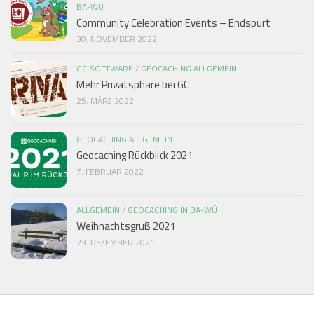
BA-WÜ
Community Celebration Events – Endspurt
30. NOVEMBER 2022
GC SOFTWARE
/
GEOCACHING ALLGEMEIN
Mehr Privatsphäre bei GC
25. MÄRZ 2022
GEOCACHING ALLGEMEIN
Geocaching Rückblick 2021
7. FEBRUAR 2022
ALLGEMEIN
/
GEOCACHING IN BA-WÜ
Weihnachtsgruß 2021
23. DEZEMBER 2021