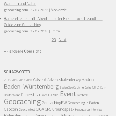
Wandern und Natur
geocaching.com
27.07.2026
Mackenzie
Barrierefreiheit trifft Abenteuer: Der Birkenstock-freundliche
Guide zum Geocaching
geocaching.com
27.07.2026
Emma
1
2
3
…
Next
–>
größere Übersicht
SCHLAGWÖRTER
Advent
Baden
Adventskalender
2015
2016
2017
2018
App
Baden-Württemberg
CITO
BadenGeoCaching
Coin
Cache
Event
Dönerstag
Deutschland
EUROPE
Europa
Facebook
Geocaching
GeocachingBW
Geocaching in Baden
Geocoin
GIGA
GPS
Groundspeak
Geocoinfest
Headquarter
Interview
Mega
Kalender
Karte