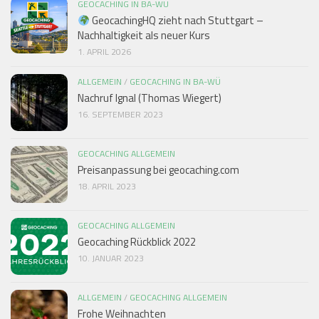
GEOCACHING IN BA-WÜ
GeocachingHQ zieht nach Stuttgart –
Nachhaltigkeit als neuer Kurs
1. APRIL 2026
ALLGEMEIN
/
GEOCACHING IN BA-WÜ
Nachruf Ignal (Thomas Wiegert)
16. SEPTEMBER 2023
GEOCACHING ALLGEMEIN
Preisanpassung bei geocaching.com
18. APRIL 2023
GEOCACHING ALLGEMEIN
Geocaching Rückblick 2022
10. JANUAR 2023
ALLGEMEIN
/
GEOCACHING ALLGEMEIN
Frohe Weihnachten