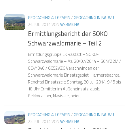
❅
GEOCACHING ALLGEMEIN
/
GEOCACHING IN BA-WÜ
❅
24. JULI 2014
VON
WEBMICHA
Ermittlungsbericht der SOKO-
❅
Schwarzwaldmarie – Teil 2
❅
Ermittlungsgruppe LK Rastatt – SOKO-
❅
❅
Schwarzwaldmarie – Az. 20/07/2014 – GC4YZ2M /
❅
GC4Y04G / GC52VZ6 Verschwinden der
Schwarzwaldmarie Einsatzgebiet: Harmersbachtal,
❅
❅
Renchtal Einsatzzeit: Sonntag, 20. Juli 2014, 9:45 bis
18 Uhr Ermittler im Außeneinsatz: auob,
Gekkocacher, Navisale, neion,...
❅
❅
GEOCACHING ALLGEMEIN
/
GEOCACHING IN BA-WÜ
22. JULI 2014
VON
WEBMICHA