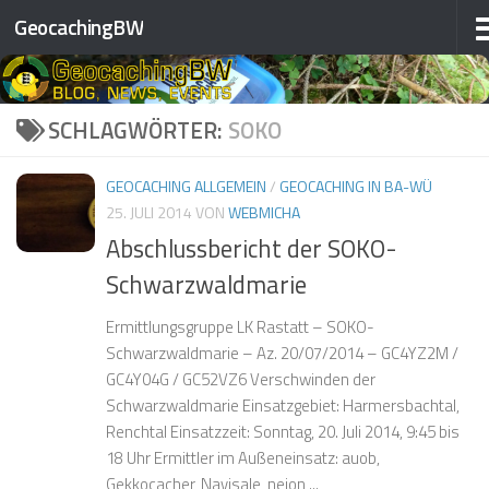
❅
❅
❅
GeocachingBW
❅
Zum Inhalt springen
❅
❅
❅
SCHLAGWÖRTER:
SOKO
GEOCACHING ALLGEMEIN
/
GEOCACHING IN BA-WÜ
❅
❅
25. JULI 2014
VON
WEBMICHA
❅
❅
Abschlussbericht der SOKO-
Schwarzwaldmarie
❅
❅
Ermittlungsgruppe LK Rastatt – SOKO-
Schwarzwaldmarie – Az. 20/07/2014 – GC4YZ2M /
❅
❅
GC4Y04G / GC52VZ6 Verschwinden der
Schwarzwaldmarie Einsatzgebiet: Harmersbachtal,
Renchtal Einsatzzeit: Sonntag, 20. Juli 2014, 9:45 bis
18 Uhr Ermittler im Außeneinsatz: auob,
❅
Gekkocacher, Navisale, neion,...
❅