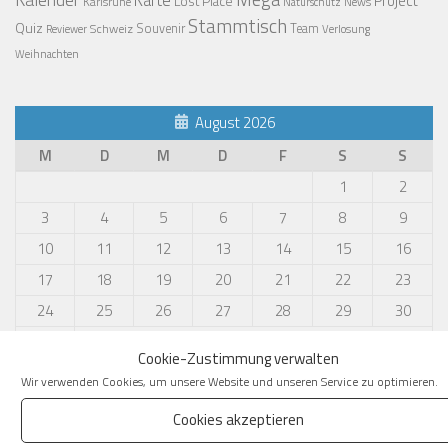
Project
Lost Place
Karlsruhe
News
Naturschutz
Stammtisch
Quiz
Schweiz
Souvenir
Team
Verlosung
Reviewer
Weihnachten
August 2026
M
D
M
D
F
S
S
1
2
3
4
5
6
7
8
9
10
11
12
13
14
15
16
17
18
19
20
21
22
23
24
25
26
27
28
29
30
31
Cookie-Zustimmung verwalten
« Apr.
Wir verwenden Cookies, um unsere Website und unseren Service zu optimieren.
Cookies akzeptieren
KATEGORIEN