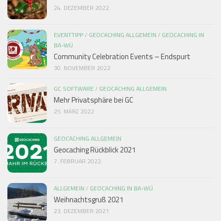
24. DEZEMBER 2022
EVENTTIPP
/
GEOCACHING ALLGEMEIN
/
GEOCACHING IN
BA-WÜ
Community Celebration Events – Endspurt
30. NOVEMBER 2022
GC SOFTWARE
/
GEOCACHING ALLGEMEIN
Mehr Privatsphäre bei GC
25. MÄRZ 2022
GEOCACHING ALLGEMEIN
Geocaching Rückblick 2021
7. FEBRUAR 2022
ALLGEMEIN
/
GEOCACHING IN BA-WÜ
Weihnachtsgruß 2021
23. DEZEMBER 2021