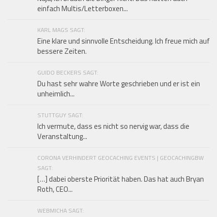
einfach Multis/Letterboxen...
KARL MAGS SAGT:
Eine klare und sinnvolle Entscheidung. Ich freue mich auf
bessere Zeiten.
GUIDO BECKERS SAGT:
Du hast sehr wahre Worte geschrieben und er ist ein
unheimlich...
STUTTGUY SAGT:
Ich vermute, dass es nicht so nervig war, dass die
Veranstaltung...
CORONA VERHINDERT GEOCACHING EVENTS | GEOCACHINGBW
SAGT:
[…] dabei oberste Priorität haben. Das hat auch Bryan
Roth, CEO...
WEBMICHA SAGT: