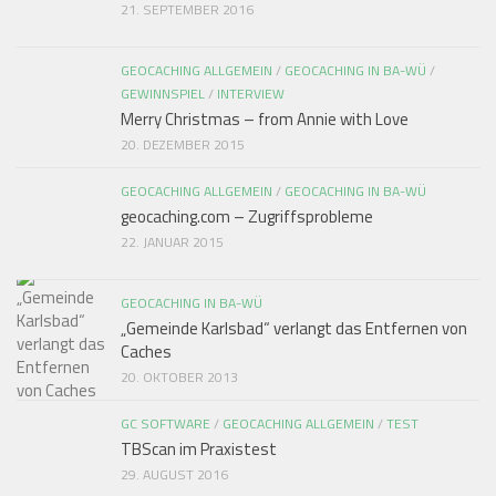
21. SEPTEMBER 2016
GEOCACHING ALLGEMEIN
/
GEOCACHING IN BA-WÜ
/
GEWINNSPIEL
/
INTERVIEW
Merry Christmas – from Annie with Love
20. DEZEMBER 2015
GEOCACHING ALLGEMEIN
/
GEOCACHING IN BA-WÜ
geocaching.com – Zugriffsprobleme
22. JANUAR 2015
GEOCACHING IN BA-WÜ
„Gemeinde Karlsbad“ verlangt das Entfernen von
Caches
20. OKTOBER 2013
GC SOFTWARE
/
GEOCACHING ALLGEMEIN
/
TEST
TBScan im Praxistest
29. AUGUST 2016