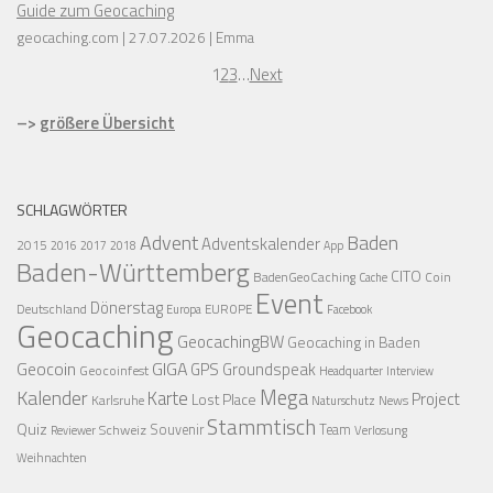
Guide zum Geocaching
geocaching.com
27.07.2026
Emma
1
2
3
…
Next
–>
größere Übersicht
SCHLAGWÖRTER
Advent
Baden
Adventskalender
2015
2016
2017
2018
App
Baden-Württemberg
CITO
BadenGeoCaching
Coin
Cache
Event
Dönerstag
Deutschland
EUROPE
Europa
Facebook
Geocaching
GeocachingBW
Geocaching in Baden
Geocoin
GIGA
GPS
Groundspeak
Geocoinfest
Headquarter
Interview
Mega
Kalender
Karte
Project
Lost Place
Karlsruhe
News
Naturschutz
Stammtisch
Quiz
Schweiz
Souvenir
Team
Verlosung
Reviewer
Weihnachten