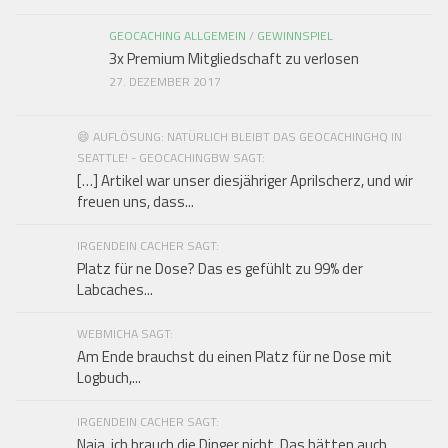
GEOCACHING ALLGEMEIN
/
GEWINNSPIEL
3x Premium Mitgliedschaft zu verlosen
27. DEZEMBER 2017
😄 AUFLÖSUNG: NATÜRLICH BLEIBT DAS GEOCACHINGHQ IN
SEATTLE! - GEOCACHINGBW SAGT:
[…] Artikel war unser diesjähriger Aprilscherz, und wir
freuen uns, dass...
IRGENDEIN CACHER SAGT:
Platz für ne Dose? Das es gefühlt zu 99% der
Labcaches...
WEBMICHA SAGT:
Am Ende brauchst du einen Platz für ne Dose mit
Logbuch,...
IRGENDEIN CACHER SAGT:
Naja, ich brauch die Dinger nicht. Das hätten auch