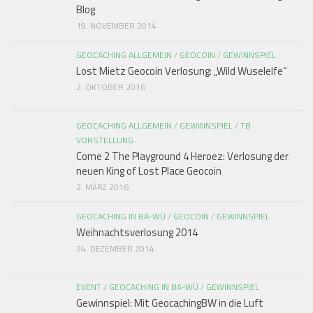
Blog
19. NOVEMBER 2014
GEOCACHING ALLGEMEIN
/
GEOCOIN
/
GEWINNSPIEL
Lost Mietz Geocoin Verlosung: „Wild Wuselelfe“
2. OKTOBER 2016
GEOCACHING ALLGEMEIN
/
GEWINNSPIEL
/
TB
VORSTELLUNG
Come 2 The Playground 4 Heroez: Verlosung der
neuen King of Lost Place Geocoin
2. MÄRZ 2016
GEOCACHING IN BA-WÜ
/
GEOCOIN
/
GEWINNSPIEL
Weihnachtsverlosung 2014
24. DEZEMBER 2014
EVENT
/
GEOCACHING IN BA-WÜ
/
GEWINNSPIEL
Gewinnspiel: Mit GeocachingBW in die Luft