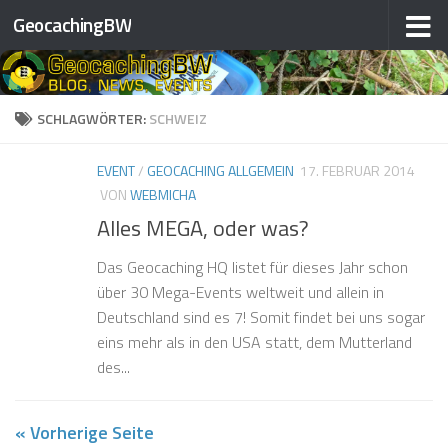
GeocachingBW
Zum Inhalt springen
SCHLAGWÖRTER:
SCHWEIZ
EVENT
/
GEOCACHING ALLGEMEIN
17. FEBRUAR 2014
VON
WEBMICHA
Alles MEGA, oder was?
Das Geocaching HQ listet für dieses Jahr schon
über 30 Mega-Events weltweit und allein in
Deutschland sind es 7! Somit findet bei uns sogar
eins mehr als in den USA statt, dem Mutterland
des...
« Vorherige Seite