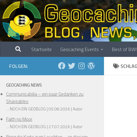
Zum Inhalt springen
Startseite
Geocaching Events
Best of BW!
FOLGEN:
SCHLA
GEOCACHING NEWS
Communicabilia – ein paar Gedanken zu
Shareables
... NOCH EIN GEOBLOG
05.08.2026
Autor
Faith no Moor
... NOCH EIN GEOBLOG
27.07.2026
Autor
Bring die Karte zum Leuchten – an diesem