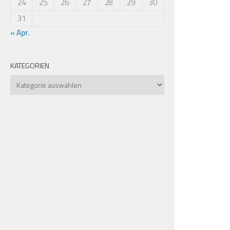
24
25
26
27
28
29
30
31
« Apr.
KATEGORIEN
Kategorien