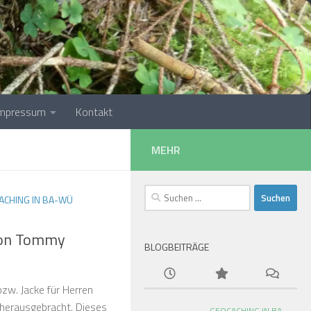
Impressum
Kontakt
MEHR
Suchen
ACHING IN BA-WÜ
nach:
von Tommy
BLOGBEITRÄGE
zw. Jacke für Herren
 herausgebracht. Dieses
GEOCACHING IN BA-