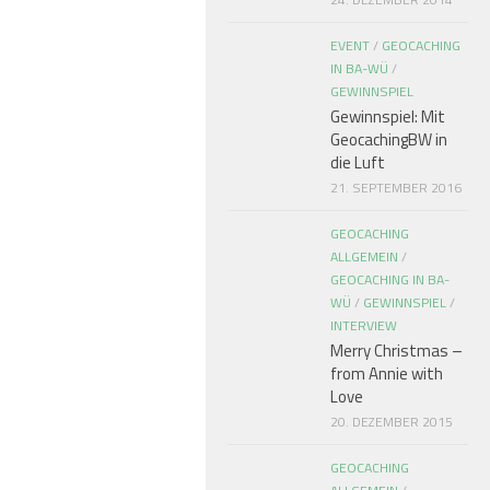
EVENT
/
GEOCACHING
IN BA-WÜ
/
GEWINNSPIEL
Gewinnspiel: Mit
GeocachingBW in
die Luft
21. SEPTEMBER 2016
GEOCACHING
ALLGEMEIN
/
GEOCACHING IN BA-
WÜ
/
GEWINNSPIEL
/
INTERVIEW
Merry Christmas –
from Annie with
Love
20. DEZEMBER 2015
GEOCACHING