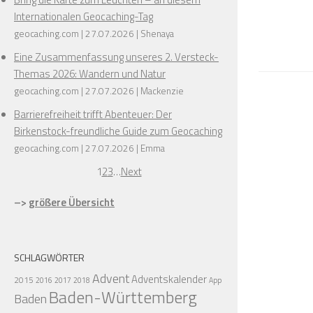
Internationalen Geocaching-Tag
geocaching.com
27.07.2026
Shenaya
Eine Zusammenfassung unseres 2. Versteck-
Themas 2026: Wandern und Natur
geocaching.com
27.07.2026
Mackenzie
Barrierefreiheit trifft Abenteuer: Der
Birkenstock-freundliche Guide zum Geocaching
geocaching.com
27.07.2026
Emma
1
2
3
…
Next
–>
größere Übersicht
SCHLAGWÖRTER
Advent
Adventskalender
2015
2016
2017
2018
App
Baden-Württemberg
Baden