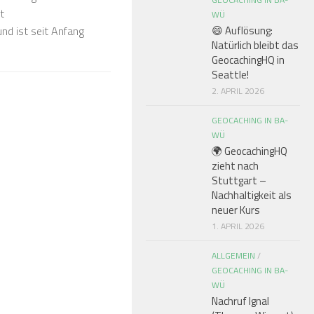
t
WÜ
und ist seit Anfang
😄 Auflösung:
Natürlich bleibt das
GeocachingHQ in
Seattle!
2. APRIL 2026
GEOCACHING IN BA-
WÜ
🌍 GeocachingHQ
zieht nach
Stuttgart –
Nachhaltigkeit als
neuer Kurs
1. APRIL 2026
ALLGEMEIN
/
GEOCACHING IN BA-
WÜ
Nachruf Ignal