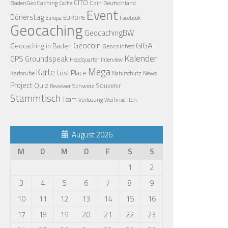
CITO
BadenGeoCaching
Coin
Deutschland
Cache
Event
Dönerstag
EUROPE
Europa
Facebook
Geocaching
GeocachingBW
Geocoin
GIGA
Geocaching in Baden
Geocoinfest
Kalender
GPS
Groundspeak
Headquarter
Interview
Mega
Karte
Lost Place
Karlsruhe
News
Naturschutz
Project
Quiz
Schweiz
Souvenir
Reviewer
Stammtisch
Team
Verlosung
Weihnachten
August 2026
M
D
M
D
F
S
S
1
2
3
4
5
6
7
8
9
10
11
12
13
14
15
16
17
18
19
20
21
22
23