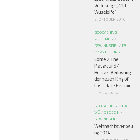
Verlosung: „Wild
Wuselelfe“
2. OKTOBER 2016
GEOCACHING
ALLGEMEIN
/
GEWINNSPIEL
/
TB
VORSTELLUNG
Come 2 The
Playground 4
Heroez: Verlosung
der neuen King of
Lost Place Geocoin
2. MÄRZ 2016
GEOCACHING IN BA-
WÜ
/
GEOCOIN
/
GEWINNSPIEL
Weihnachtsverlosu
ng 2014
24. DEZEMBER 2014