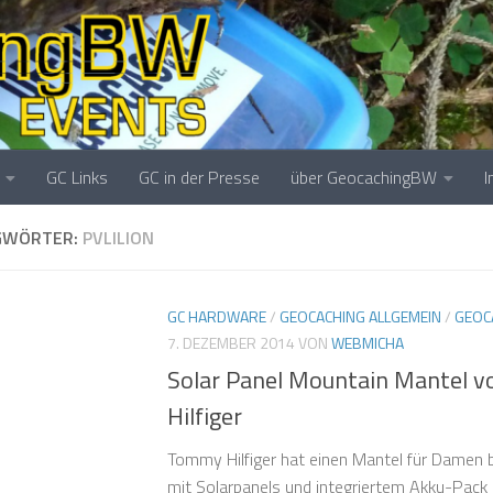
GC Links
GC in der Presse
über GeocachingBW
GWÖRTER:
PVLILION
GC HARDWARE
/
GEOCACHING ALLGEMEIN
/
GEOC
7. DEZEMBER 2014
VON
WEBMICHA
Solar Panel Mountain Mantel 
Hilfiger
Tommy Hilfiger hat einen Mantel für Damen b
mit Solarpanels und integriertem Akku-Pack