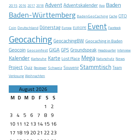
Advent
Baden
Adventskalender
2015
2016
2017
2018
App
Baden-Württemberg
CITO
BadenGeoCaching
Cache
Event
Dönerstag
Coin
Deutschland
EUROPE
Europa
Facebook
Geocaching
GeocachingBW
Geocaching in Baden
Geocoin
GIGA
GPS
Groundspeak
Geocoinfest
Headquarter
Interview
Mega
Kalender
Karte
Lost Place
Karlsruhe
News
Naturschutz
Stammtisch
Project
Quiz
Schweiz
Souvenir
Team
Reviewer
Verlosung
Weihnachten
August 2026
M
D
M
D
F
S
S
1
2
3
4
5
6
7
8
9
10
11
12
13
14
15
16
17
18
19
20
21
22
23