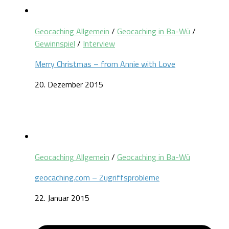
Geocaching Allgemein
/
Geocaching in Ba-Wü
/
Gewinnspiel
/
Interview
Merry Christmas – from Annie with Love
20. Dezember 2015
Geocaching Allgemein
/
Geocaching in Ba-Wü
geocaching.com – Zugriffsprobleme
22. Januar 2015