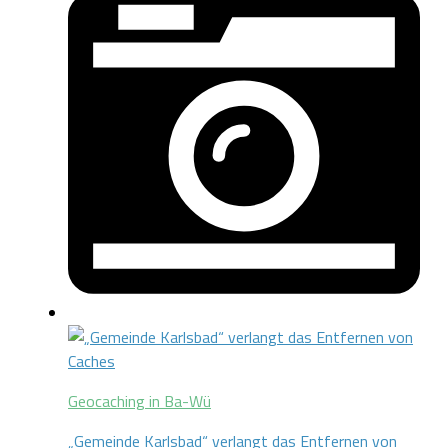
Geocaching in Ba-Wü
„Gemeinde Karlsbad“ verlangt das Entfernen von