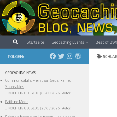
Zum Inhalt springen
Startseite
Geocaching Events
Best of BW!
FOLGEN:
SCHLA
GEOCACHING NEWS
Communicabilia – ein paar Gedanken zu
Shareables
... NOCH EIN GEOBLOG
05.08.2026
Autor
Faith no Moor
... NOCH EIN GEOBLOG
27.07.2026
Autor
Bring die Karte zum Leuchten – an diesem