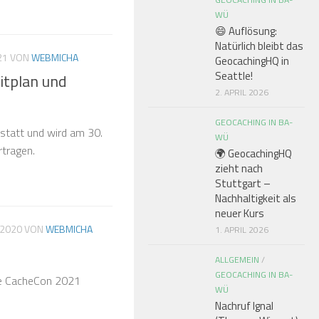
WÜ
😄 Auflösung:
Natürlich bleibt das
21
VON
WEBMICHA
GeocachingHQ in
Seattle!
itplan und
2. APRIL 2026
GEOCACHING IN BA-
statt und wird am 30.
WÜ
rtragen.
🌍 GeocachingHQ
zieht nach
Stuttgart –
Nachhaltigkeit als
neuer Kurs
 2020
VON
WEBMICHA
1. APRIL 2026
ALLGEMEIN
/
GEOCACHING IN BA-
e CacheCon 2021
WÜ
Nachruf Ignal