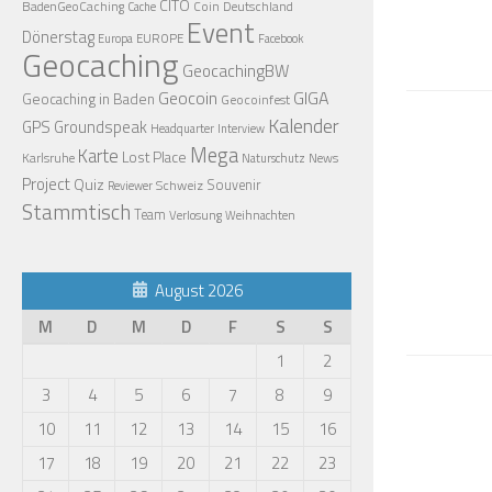
CITO
BadenGeoCaching
Coin
Deutschland
Cache
Event
Dönerstag
EUROPE
Europa
Facebook
Geocaching
GeocachingBW
Geocoin
GIGA
Geocaching in Baden
Geocoinfest
Kalender
GPS
Groundspeak
Headquarter
Interview
Mega
Karte
Lost Place
Karlsruhe
News
Naturschutz
Project
Quiz
Schweiz
Souvenir
Reviewer
Stammtisch
Team
Verlosung
Weihnachten
August 2026
M
D
M
D
F
S
S
1
2
3
4
5
6
7
8
9
10
11
12
13
14
15
16
17
18
19
20
21
22
23