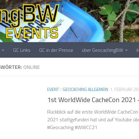
GC Links
GC in der Presse
über GeocachingBW
GWÖRTER:
ONLINE
EVENT
/
GEOCACHING ALLGEMEIN
1. FEBRUAR 20
1st WorldWide CacheCon 2021 –
Rückblick auf die erste WorldWide CacheCon
2021 stattgefunden hat und auf Youtube üb
#Geocaching #WWCC21