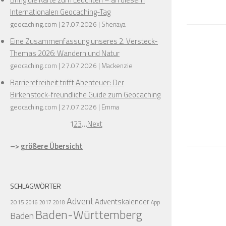
Internationalen Geocaching-Tag
geocaching.com
27.07.2026
Shenaya
Eine Zusammenfassung unseres 2. Versteck-
Themas 2026: Wandern und Natur
geocaching.com
27.07.2026
Mackenzie
Barrierefreiheit trifft Abenteuer: Der
Birkenstock-freundliche Guide zum Geocaching
geocaching.com
27.07.2026
Emma
1
2
3
…
Next
–>
größere Übersicht
SCHLAGWÖRTER
Advent
Adventskalender
2015
2016
2017
2018
App
Baden-Württemberg
Baden