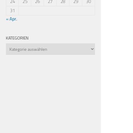
24
25
26
27
28
29
30
31
« Apr.
KATEGORIEN
Kategorien