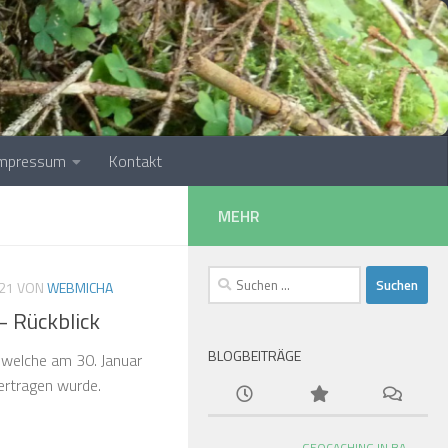
Impressum
Kontakt
MEHR
Suchen
21
VON
WEBMICHA
nach:
 Rückblick
BLOGBEITRÄGE
 welche am 30. Januar
ertragen wurde.
GEOCACHING IN BA-