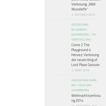
Verlosung: „Wild
Wuselelfe“
2. OKTOBER 2016
GEOCACHING
ALLGEMEIN
/
GEWINNSPIEL
/
TB
VORSTELLUNG
Come 2 The
Playground 4
Heroez: Verlosung
der neuen King of
Lost Place Geocoin
2. MÄRZ 2016
GEOCACHING IN BA-
WÜ
/
GEOCOIN
/
GEWINNSPIEL
Weihnachtsverlosu
ng 2014
24. DEZEMBER 2014