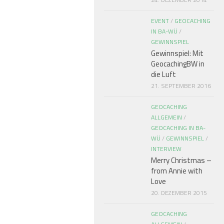
EVENT
/
GEOCACHING
IN BA-WÜ
/
GEWINNSPIEL
Gewinnspiel: Mit
GeocachingBW in
die Luft
21. SEPTEMBER 2016
GEOCACHING
ALLGEMEIN
/
GEOCACHING IN BA-
WÜ
/
GEWINNSPIEL
/
INTERVIEW
Merry Christmas –
from Annie with
Love
20. DEZEMBER 2015
GEOCACHING