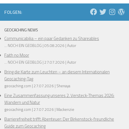
❅
❅
FOLGEN:
❅
❅
GEOCACHING NEWS
Communicabilia – ein paar Gedanken zu Shareables
... NOCH EIN GEOBLOG
05.08.2026
Autor
❅
❅
Faith no Moor
❅
... NOCH EIN GEOBLOG
27.07.2026
Autor
❅
Bring die Karte zum Leuchten – an diesem Internationalen
Geocaching-Tag
❅
❅
geocaching.com
27.07.2026
Shenaya
❅
Eine Zusammenfassung unseres 2. Versteck-Themas 2026:
❅
❅
Wandern und Natur
geocaching.com
27.07.2026
Mackenzie
Barrierefreiheit trifft Abenteuer: Der Birkenstock-freundliche
Guide zum Geocaching