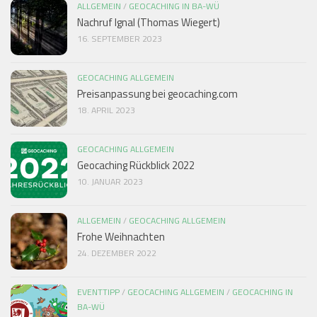
ALLGEMEIN
/
GEOCACHING IN BA-WÜ
Nachruf Ignal (Thomas Wiegert)
16. SEPTEMBER 2023
GEOCACHING ALLGEMEIN
Preisanpassung bei geocaching.com
18. APRIL 2023
GEOCACHING ALLGEMEIN
Geocaching Rückblick 2022
10. JANUAR 2023
ALLGEMEIN
/
GEOCACHING ALLGEMEIN
Frohe Weihnachten
24. DEZEMBER 2022
EVENTTIPP
/
GEOCACHING ALLGEMEIN
/
GEOCACHING IN
BA-WÜ