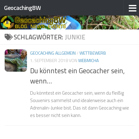
❅
❅
GeocachingBW
❅
Zum Inhalt springen
❅
❅
SCHLAGWÖRTER:
JUNKIE
❅
❅
GEOCACHING ALLGEMEIN
/
WETTBEWERB
1. SEPTEMBER 2018
VON
WEBMICHA
❅
Du könntest ein Geocacher sein,
wenn…
❅
Du könntest ein Geocacher sein, wenn du fleißig
❅
Souvenirs sammelst und idealerweise auch ein
❅
❅
Adrenalin-Junkie bist. Das ist dann Geocaching wie
❅
es besser nicht sein kann.
❅
❅
❅