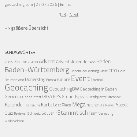
geocaching.com
27.07.2026
Emma
1
2
3
…
Next
–>
größere Übersicht
SCHLAGWÖRTER
Advent
Baden
Adventskalender
2015
2016
2017
2018
App
Baden-Württemberg
CITO
BadenGeoCaching
Coin
Cache
Event
Dönerstag
Deutschland
EUROPE
Europa
Facebook
Geocaching
GeocachingBW
Geocaching in Baden
Geocoin
GIGA
GPS
Groundspeak
Geocoinfest
Headquarter
Interview
Mega
Kalender
Karte
Project
Lost Place
Karlsruhe
News
Naturschutz
Stammtisch
Quiz
Schweiz
Souvenir
Team
Verlosung
Reviewer
Weihnachten