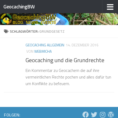
GeocachingBW
Zum Inhalt springen
SCHLAGWÖRTER:
GRUNDGESETZ
GEOCACHING ALLGEMEIN
14. DEZEMBER 2016
VON
WEBMICHA
Geocaching und die Grundrechte
Ein Kommentar zu Geocachern die auf ihre
vermeintlichen Rechte pochen und alles dafür tun
um Konflikte zu befeuern.
FOLGEN: