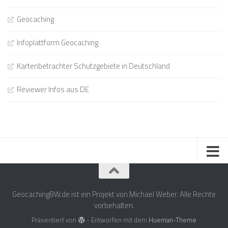
Geocaching
Infoplattform Geocaching
Kartenbetrachter Schutzgebiete in Deutschland
Reviewer Infos aus DE
GeocachingBW.de ist ein Projekt von Michael Weber. Alle Rechte
vorbehalten.
Präsentiert von
- Entworfen mit dem
Hueman-Theme