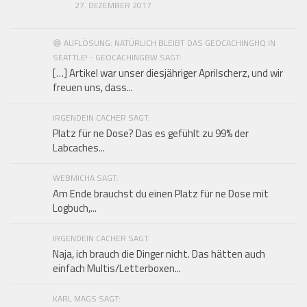
27. DEZEMBER 2017
😄 AUFLÖSUNG: NATÜRLICH BLEIBT DAS GEOCACHINGHQ IN
SEATTLE! - GEOCACHINGBW SAGT:
[…] Artikel war unser diesjähriger Aprilscherz, und wir
freuen uns, dass...
IRGENDEIN CACHER SAGT:
Platz für ne Dose? Das es gefühlt zu 99% der
Labcaches...
WEBMICHA SAGT:
Am Ende brauchst du einen Platz für ne Dose mit
Logbuch,...
IRGENDEIN CACHER SAGT:
Naja, ich brauch die Dinger nicht. Das hätten auch
einfach Multis/Letterboxen...
KARL MAGS SAGT: