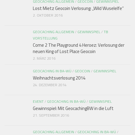
GEOCACHING ALLGEMEIN
/
GEOCOIN
/
GEWINNSPIEL
Lost Mietz Geocoin Verlosung: „Wild Wuselelfe“
2. OKTOBER 2016
GEOCACHING ALLGEMEIN
/
GEWINNSPIEL
/
TB
VORSTELLUNG
Come 2 The Playground 4 Heroez: Verlosung der
neuen King of Lost Place Geocoin
2. MÄRZ 2016
GEOCACHING IN BA-WÜ
/
GEOCOIN
/
GEWINNSPIEL
Weihnachtsverlosung 2014
24. DEZEMBER 2014
EVENT
/
GEOCACHING IN BA-WÜ
/
GEWINNSPIEL
Gewinnspiel: Mit GeocachingBW in die Luft
21. SEPTEMBER 2016
GEOCACHING ALLGEMEIN
/
GEOCACHING IN BA-WÜ
/