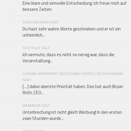
Eine klare und sinnvolle Entscheidung. Ich freue mich auf
bessere Zeiten.
GUIDO BECKERS SAGT:
Du hast sehr wahre Worte geschrieben und er ist ein
unheimlich...
STUTTGUY SAGT:
Ich vermute, dass es nicht so nervig war, dass die
Veranstaltung...
CORONA VERHINDERT GEOCACHING EVENTS | GEOCACHINGBW
SAGT:
[…] dabei oberste Priorität haben. Das hat auch Bryan
Roth, CEO...
WEBMICHA SAGT:
Unterbrechung ist nicht gleich Werbung! In den ersten
zwei Stunden wurde...