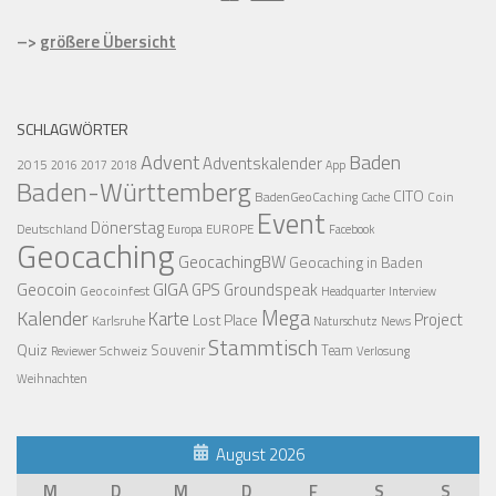
–>
größere Übersicht
SCHLAGWÖRTER
Advent
Baden
Adventskalender
2015
2016
2017
2018
App
Baden-Württemberg
CITO
BadenGeoCaching
Coin
Cache
Event
Dönerstag
Deutschland
EUROPE
Europa
Facebook
Geocaching
GeocachingBW
Geocaching in Baden
Geocoin
GIGA
GPS
Groundspeak
Geocoinfest
Headquarter
Interview
Mega
Kalender
Karte
Project
Lost Place
Karlsruhe
News
Naturschutz
Stammtisch
Quiz
Schweiz
Souvenir
Team
Verlosung
Reviewer
Weihnachten
August 2026
M
D
M
D
F
S
S