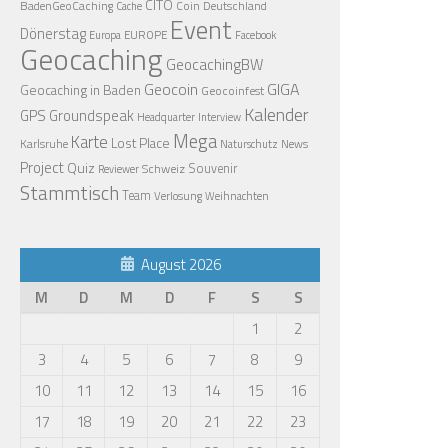
CITO
BadenGeoCaching
Coin
Deutschland
Cache
Event
Dönerstag
EUROPE
Europa
Facebook
Geocaching
GeocachingBW
Geocoin
GIGA
Geocaching in Baden
Geocoinfest
Kalender
GPS
Groundspeak
Headquarter
Interview
Mega
Karte
Lost Place
Karlsruhe
News
Naturschutz
Project
Quiz
Schweiz
Souvenir
Reviewer
Stammtisch
Team
Verlosung
Weihnachten
August 2026
M
D
M
D
F
S
S
1
2
3
4
5
6
7
8
9
10
11
12
13
14
15
16
17
18
19
20
21
22
23