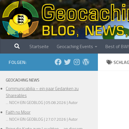
Zum Inhalt springen
Startseite
Geocaching Events
Best of BW!
FOLGEN:
SCHLA
GEOCACHING NEWS
Communicabilia – ein paar Gedanken zu
Shareables
... NOCH EIN GEOBLOG
05.08.2026
Autor
Faith no Moor
... NOCH EIN GEOBLOG
27.07.2026
Autor
Bring die Karte zum Leuchten – an diesem