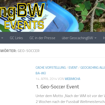
GC Links
GC in der Presse
über GeocachingBW
GWÖRTER:
GEO-SOCCER
CACHE VORSTELLUNG
/
EVENT
/
GEOCACHING ALL
BA-WÜ
14. APRIL 2014
VON
WEBMICHA
1. Geo-Soccer Event
Unter dem Motto „Nach der WM ist vor der WM
2 Wochen nach der Fussball Weltmeisterschaft