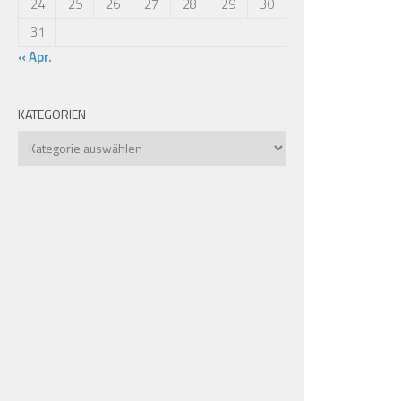
24
25
26
27
28
29
30
31
« Apr.
KATEGORIEN
Kategorien