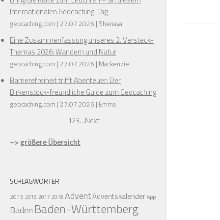
Internationalen Geocaching-Tag
geocaching.com
27.07.2026
Shenaya
Eine Zusammenfassung unseres 2. Versteck-
Themas 2026: Wandern und Natur
geocaching.com
27.07.2026
Mackenzie
Barrierefreiheit trifft Abenteuer: Der
Birkenstock-freundliche Guide zum Geocaching
geocaching.com
27.07.2026
Emma
1
2
3
…
Next
–>
größere Übersicht
SCHLAGWÖRTER
Advent
Adventskalender
2015
2016
2017
2018
App
Baden-Württemberg
Baden