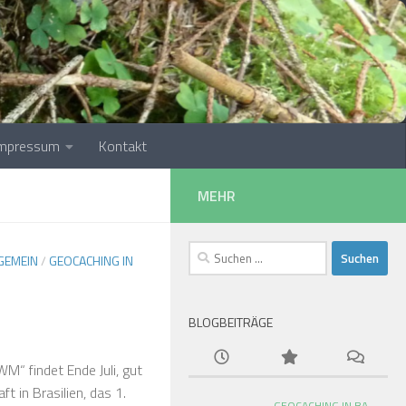
Impressum
Kontakt
MEHR
Suchen
GEMEIN
/
GEOCACHING IN
nach:
BLOGBEITRÄGE
“ findet Ende Juli, gut
 in Brasilien, das 1.
GEOCACHING IN BA-