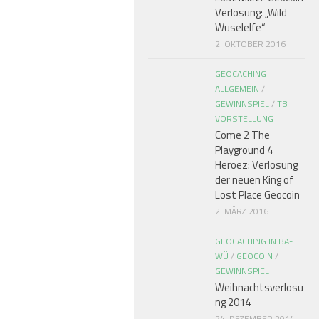
Verlosung: „Wild
Wuselelfe“
2. OKTOBER 2016
GEOCACHING
ALLGEMEIN
/
GEWINNSPIEL
/
TB
VORSTELLUNG
Come 2 The
Playground 4
Heroez: Verlosung
der neuen King of
Lost Place Geocoin
2. MÄRZ 2016
GEOCACHING IN BA-
WÜ
/
GEOCOIN
/
GEWINNSPIEL
Weihnachtsverlosu
ng 2014
24. DEZEMBER 2014