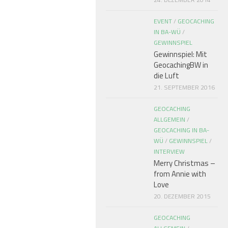
EVENT
/
GEOCACHING
IN BA-WÜ
/
GEWINNSPIEL
Gewinnspiel: Mit
GeocachingBW in
die Luft
21. SEPTEMBER 2016
GEOCACHING
ALLGEMEIN
/
GEOCACHING IN BA-
WÜ
/
GEWINNSPIEL
/
INTERVIEW
Merry Christmas –
from Annie with
Love
20. DEZEMBER 2015
GEOCACHING