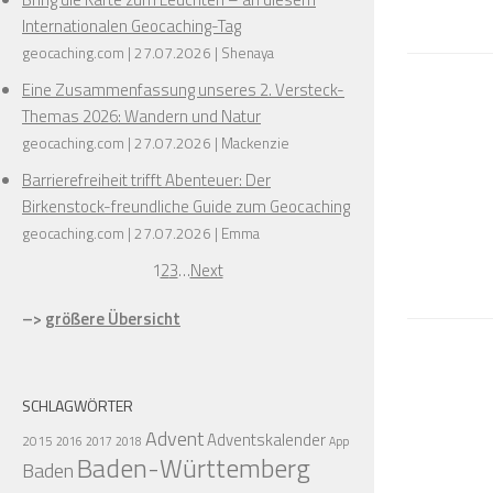
Internationalen Geocaching-Tag
geocaching.com
27.07.2026
Shenaya
Eine Zusammenfassung unseres 2. Versteck-
Themas 2026: Wandern und Natur
geocaching.com
27.07.2026
Mackenzie
Barrierefreiheit trifft Abenteuer: Der
Birkenstock-freundliche Guide zum Geocaching
geocaching.com
27.07.2026
Emma
1
2
3
…
Next
–>
größere Übersicht
SCHLAGWÖRTER
Advent
Adventskalender
2015
2016
2017
2018
App
Baden-Württemberg
Baden