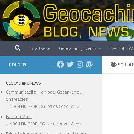
Zum Inhalt springen
Startseite
Geocaching Events
Best of BW!
FOLGEN:
SCHLA
GEOCACHING NEWS
Communicabilia – ein paar Gedanken zu
Shareables
... NOCH EIN GEOBLOG
05.08.2026
Autor
Faith no Moor
... NOCH EIN GEOBLOG
27.07.2026
Autor
Bring die Karte zum Leuchten – an diesem