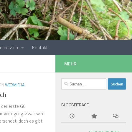
Impressum
Kontakt
MEHR
Suchen
ON
WEBMICHA
nach:
sch
BLOGBEITRÄGE
t der erste GC
r Verfügung. Zwar wird
ersendet, doch es gibt
GEOCACHING IN BA-