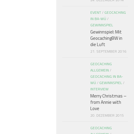
EVENT
/
GEOCACHING
IN BA-WÜ
/
GEWINNSPIEL
Gewinnspiel: Mit
GeocachingBW in
die Luft
21. SEPTEMBER 2016
GEOCACHING
ALLGEMEIN
/
GEOCACHING IN BA-
WÜ
/
GEWINNSPIEL
/
INTERVIEW
Merry Christmas –
from Annie with
Love
20. DEZEMBER 2015
GEOCACHING