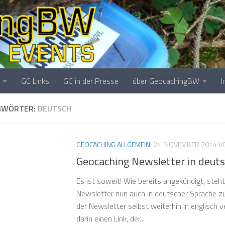
GC Links
GC in der Presse
über GeocachingBW
GWÖRTER:
DEUTSCH
GEOCACHING ALLGEMEIN
24. NOVEMBER 2014
V
Geocaching Newsletter in deut
Es ist soweit! Wie bereits angekündigt, steh
Newsletter nun auch in deutscher Sprache zu
der Newsletter selbst weiterhin in englisch v
darin einen Link, der...