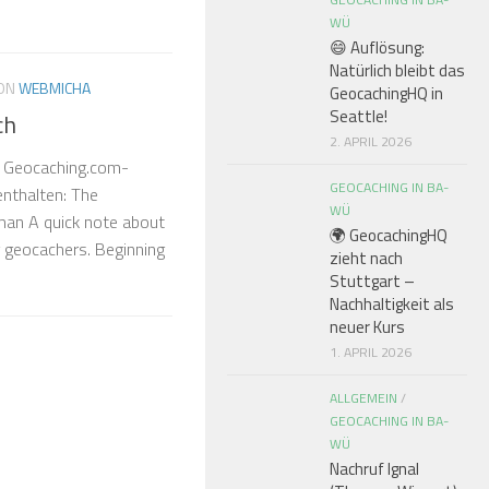
WÜ
😄 Auflösung:
Natürlich bleibt das
ON
WEBMICHA
GeocachingHQ in
Seattle!
ch
2. APRIL 2026
en Geocaching.com-
GEOCACHING IN BA-
enthalten: The
WÜ
man A quick note about
🌍 GeocachingHQ
 geocachers. Beginning
zieht nach
Stuttgart –
Nachhaltigkeit als
neuer Kurs
1. APRIL 2026
ALLGEMEIN
/
GEOCACHING IN BA-
WÜ
Nachruf Ignal