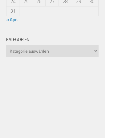
24
25
26
27
28
29
30
31
« Apr.
KATEGORIEN
Kategorien