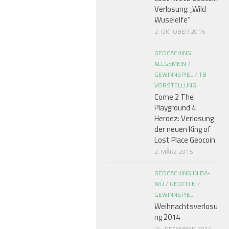
Verlosung: „Wild
Wuselelfe“
2. OKTOBER 2016
GEOCACHING
ALLGEMEIN
/
GEWINNSPIEL
/
TB
VORSTELLUNG
Come 2 The
Playground 4
Heroez: Verlosung
der neuen King of
Lost Place Geocoin
2. MÄRZ 2016
GEOCACHING IN BA-
WÜ
/
GEOCOIN
/
GEWINNSPIEL
Weihnachtsverlosu
ng 2014
24. DEZEMBER 2014