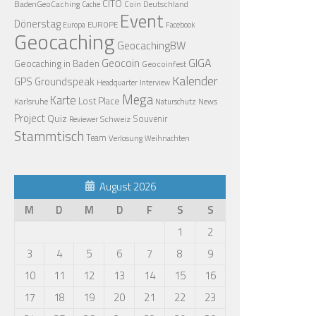
CITO
BadenGeoCaching
Coin
Deutschland
Cache
Event
Dönerstag
EUROPE
Europa
Facebook
Geocaching
GeocachingBW
Geocoin
GIGA
Geocaching in Baden
Geocoinfest
Kalender
GPS
Groundspeak
Headquarter
Interview
Mega
Karte
Lost Place
Karlsruhe
News
Naturschutz
Project
Quiz
Schweiz
Souvenir
Reviewer
Stammtisch
Team
Verlosung
Weihnachten
August 2026
M
D
M
D
F
S
S
1
2
3
4
5
6
7
8
9
10
11
12
13
14
15
16
17
18
19
20
21
22
23