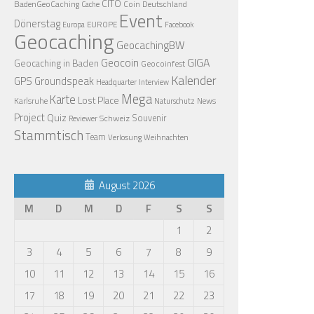
CITO
BadenGeoCaching
Coin
Deutschland
Cache
Event
Dönerstag
EUROPE
Europa
Facebook
Geocaching
GeocachingBW
Geocoin
GIGA
Geocaching in Baden
Geocoinfest
Kalender
GPS
Groundspeak
Headquarter
Interview
Mega
Karte
Lost Place
Karlsruhe
News
Naturschutz
Project
Quiz
Schweiz
Souvenir
Reviewer
Stammtisch
Team
Verlosung
Weihnachten
August 2026
M
D
M
D
F
S
S
1
2
3
4
5
6
7
8
9
10
11
12
13
14
15
16
17
18
19
20
21
22
23