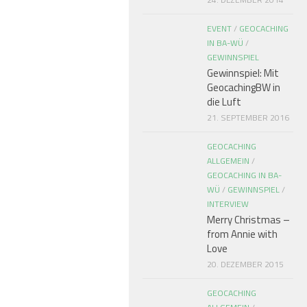
EVENT
/
GEOCACHING
IN BA-WÜ
/
GEWINNSPIEL
Gewinnspiel: Mit
GeocachingBW in
die Luft
21. SEPTEMBER 2016
GEOCACHING
ALLGEMEIN
/
GEOCACHING IN BA-
WÜ
/
GEWINNSPIEL
/
INTERVIEW
Merry Christmas –
from Annie with
Love
20. DEZEMBER 2015
GEOCACHING