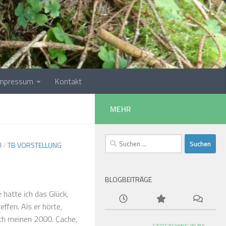
Impressum
Kontakt
MEHR
Suchen
Ü
/
TB VORSTELLUNG
nach:
BLOGBEITRÄGE
hatte ich das Glück,
ffen. Als er hörte,
lich meinen 2000. Cache,
GEOCACHING IN BA-