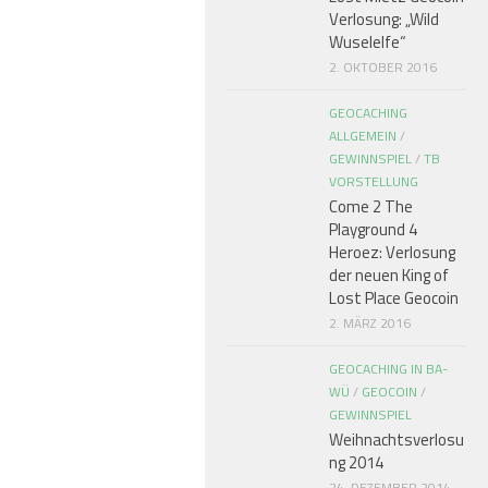
Verlosung: „Wild
Wuselelfe“
2. OKTOBER 2016
GEOCACHING
ALLGEMEIN
/
GEWINNSPIEL
/
TB
VORSTELLUNG
Come 2 The
Playground 4
Heroez: Verlosung
der neuen King of
Lost Place Geocoin
2. MÄRZ 2016
GEOCACHING IN BA-
WÜ
/
GEOCOIN
/
GEWINNSPIEL
Weihnachtsverlosu
ng 2014
24. DEZEMBER 2014