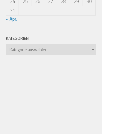
24
25
26
27
28
29
30
31
« Apr.
KATEGORIEN
Kategorien