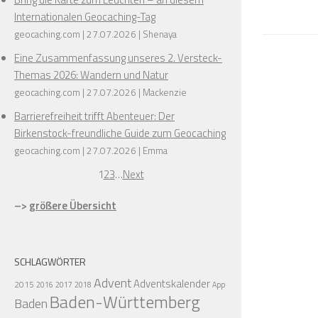
Internationalen Geocaching-Tag
geocaching.com
27.07.2026
Shenaya
Eine Zusammenfassung unseres 2. Versteck-
Themas 2026: Wandern und Natur
geocaching.com
27.07.2026
Mackenzie
Barrierefreiheit trifft Abenteuer: Der
Birkenstock-freundliche Guide zum Geocaching
geocaching.com
27.07.2026
Emma
1
2
3
…
Next
–>
größere Übersicht
SCHLAGWÖRTER
Advent
Adventskalender
2015
2016
2017
2018
App
Baden-Württemberg
Baden