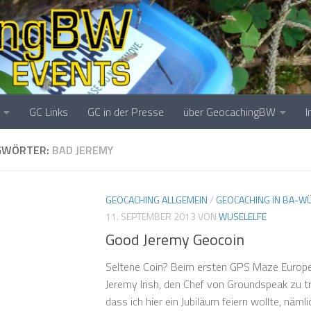
GC Links
GC in der Presse
über GeocachingBW
GWÖRTER:
BAD JEREMY
GEOCACHING ALLGEMEIN
/
GEOCACHING IN BA-W
11. SEPTEMBER 2013
VON
WUSELELFE
Good Jeremy Geocoin
Seltene Coin? Beim ersten GPS Maze Europe 
Jeremy Irish, den Chef von Groundspeak zu tre
dass ich hier ein Jubiläum feiern wollte, näm