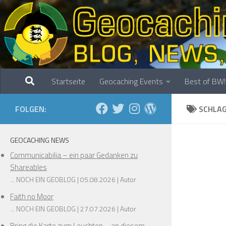
Zum Inhalt springen
Startseite
Geocaching Events
Best of BW!
FOLGEN:
SCHLA
GEOCACHING NEWS
Communicabilia – ein paar Gedanken zu
Shareables
... NOCH EIN GEOBLOG
05.08.2026
Autor
Faith no Moor
... NOCH EIN GEOBLOG
27.07.2026
Autor
Bring die Karte zum Leuchten – an diesem