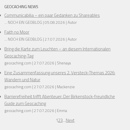
❅
❅
GEOCACHING NEWS
Communicabilia – ein paar Gedanken zu Shareables
❅
... NOCH EIN GEOBLOG
05.08.2026
Autor
❅
Faith no Moor
❅
❅
... NOCH EIN GEOBLOG
27.07.2026
Autor
❅
❅
❅
Bring die Karte zum Leuchten – an diesem Internationalen
❅
❅
Geocaching-Tag
❅
❅
geocaching.com
27.07.2026
Shenaya
Eine Zusammenfassung unseres 2. Versteck-Themas 2026:
Wandern und Natur
geocaching.com
27.07.2026
Mackenzie
Barrierefreiheit trifft Abenteuer: Der Birkenstock-freundliche
❅
Guide zum Geocaching
geocaching.com
27.07.2026
Emma
1
2
3
…
Next