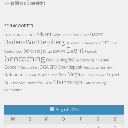
–>
größere Übersicht
SCHLAGWÖRTER
Advent
Baden
Adventskalender
2015
2016
2017
2018
App
Baden-Württemberg
CITO
BadenGeoCaching
Coin
Cache
Event
Dönerstag
Deutschland
EUROPE
Europa
Facebook
Geocaching
GeocachingBW
Geocaching in Baden
Geocoin
GIGA
GPS
Groundspeak
Geocoinfest
Headquarter
Interview
Mega
Kalender
Karte
Project
Lost Place
Karlsruhe
News
Naturschutz
Stammtisch
Quiz
Schweiz
Souvenir
Team
Verlosung
Reviewer
Weihnachten
August 2026
M
D
M
D
F
S
S
1
2