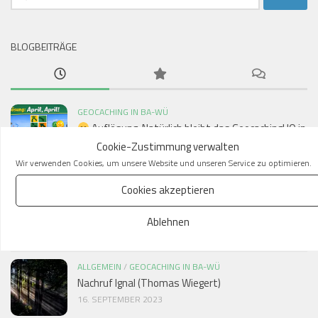
nach:
BLOGBEITRÄGE
GEOCACHING IN BA-WÜ
Auflösung: Natürlich bleibt das GeocachingHQ in
Seattle!
Cookie-Zustimmung verwalten
2. APRIL 2026
Wir verwenden Cookies, um unsere Website und unseren Service zu optimieren.
Cookies akzeptieren
GEOCACHING IN BA-WÜ
GeocachingHQ zieht nach Stuttgart –
Ablehnen
Nachhaltigkeit als neuer Kurs
1. APRIL 2026
ALLGEMEIN
/
GEOCACHING IN BA-WÜ
Nachruf Ignal (Thomas Wiegert)
16. SEPTEMBER 2023