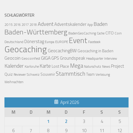
SCHLAGWÖRTER
Advent
Baden
Adventskalender
2015
2016
2017
2018
App
Baden-Württemberg
CITO
BadenGeoCaching
Coin
Cache
Event
Dönerstag
Deutschland
EUROPE
Europa
Facebook
Geocaching
GeocachingBW
Geocaching in Baden
Geocoin
GIGA
GPS
Groundspeak
Geocoinfest
Headquarter
Interview
Mega
Kalender
Karte
Project
Lost Place
Karlsruhe
News
Naturschutz
Stammtisch
Quiz
Schweiz
Souvenir
Team
Verlosung
Reviewer
Weihnachten
April 2026
M
D
M
D
F
S
S
1
2
3
4
5
6
7
8
9
10
11
12