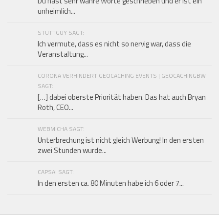
Du hast sehr wahre Worte geschrieben und er ist ein
unheimlich...
STUTTGUY SAGT:
Ich vermute, dass es nicht so nervig war, dass die
Veranstaltung...
CORONA VERHINDERT GEOCACHING EVENTS | GEOCACHINGBW
SAGT:
[…] dabei oberste Priorität haben. Das hat auch Bryan
Roth, CEO...
WEBMICHA SAGT:
Unterbrechung ist nicht gleich Werbung! In den ersten
zwei Stunden wurde...
CAPSAI SAGT:
In den ersten ca. 80 Minuten habe ich 6 oder 7...