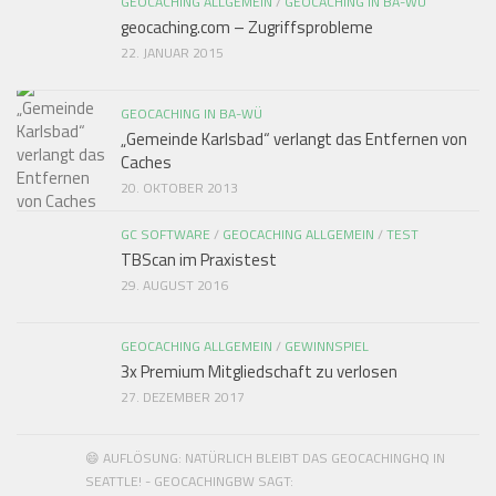
GEOCACHING ALLGEMEIN
/
GEOCACHING IN BA-WÜ
geocaching.com – Zugriffsprobleme
22. JANUAR 2015
GEOCACHING IN BA-WÜ
„Gemeinde Karlsbad“ verlangt das Entfernen von
Caches
20. OKTOBER 2013
GC SOFTWARE
/
GEOCACHING ALLGEMEIN
/
TEST
TBScan im Praxistest
29. AUGUST 2016
GEOCACHING ALLGEMEIN
/
GEWINNSPIEL
3x Premium Mitgliedschaft zu verlosen
27. DEZEMBER 2017
😄 AUFLÖSUNG: NATÜRLICH BLEIBT DAS GEOCACHINGHQ IN
SEATTLE! - GEOCACHINGBW SAGT: