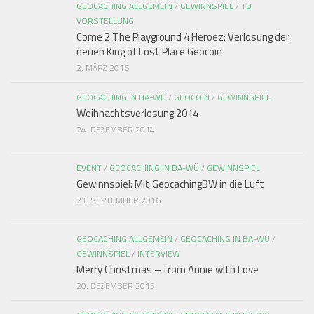
GEOCACHING ALLGEMEIN
/
GEWINNSPIEL
/
TB
VORSTELLUNG
Come 2 The Playground 4 Heroez: Verlosung der
neuen King of Lost Place Geocoin
2. MÄRZ 2016
GEOCACHING IN BA-WÜ
/
GEOCOIN
/
GEWINNSPIEL
Weihnachtsverlosung 2014
24. DEZEMBER 2014
EVENT
/
GEOCACHING IN BA-WÜ
/
GEWINNSPIEL
Gewinnspiel: Mit GeocachingBW in die Luft
21. SEPTEMBER 2016
GEOCACHING ALLGEMEIN
/
GEOCACHING IN BA-WÜ
/
GEWINNSPIEL
/
INTERVIEW
Merry Christmas – from Annie with Love
20. DEZEMBER 2015