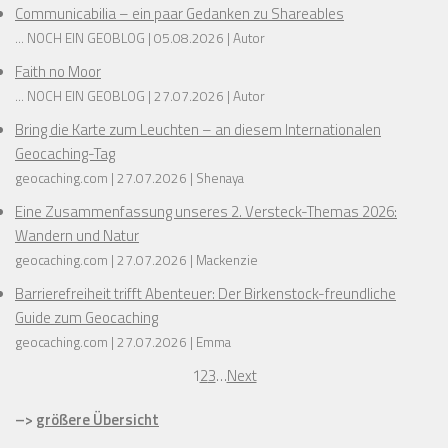
Communicabilia – ein paar Gedanken zu Shareables
... NOCH EIN GEOBLOG
05.08.2026
Autor
Faith no Moor
... NOCH EIN GEOBLOG
27.07.2026
Autor
Bring die Karte zum Leuchten – an diesem Internationalen
Geocaching-Tag
geocaching.com
27.07.2026
Shenaya
Eine Zusammenfassung unseres 2. Versteck-Themas 2026:
Wandern und Natur
geocaching.com
27.07.2026
Mackenzie
Barrierefreiheit trifft Abenteuer: Der Birkenstock-freundliche
Guide zum Geocaching
geocaching.com
27.07.2026
Emma
1
2
3
…
Next
–>
größere Übersicht