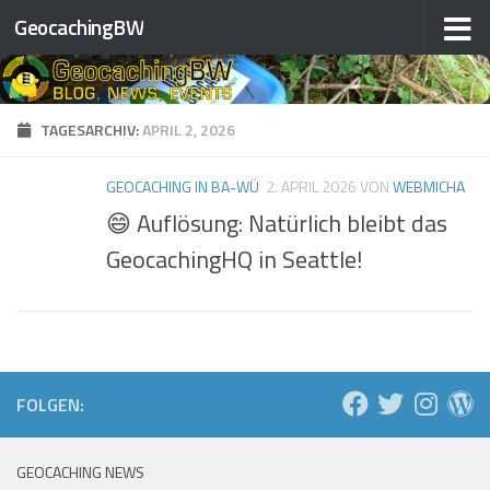
GeocachingBW
Zum Inhalt springen
TAGESARCHIV:
APRIL 2, 2026
GEOCACHING IN BA-WÜ
2. APRIL 2026
VON
WEBMICHA
😄 Auflösung: Natürlich bleibt das
GeocachingHQ in Seattle!
FOLGEN:
GEOCACHING NEWS