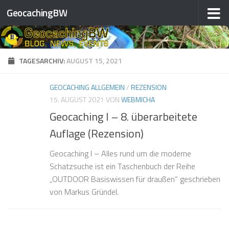
GeocachingBW
Zum Inhalt springen
TAGESARCHIV:
AUGUST 15, 2021
GEOCACHING ALLGEMEIN
/
REZENSION
15. AUGUST 2021
VON
WEBMICHA
Geocaching I – 8. überarbeitete
Auflage (Rezension)
Geocaching I – Alles rund um die moderne
Schatzsuche ist ein Taschenbuch der Reihe
„OUTDOOR Basiswissen für draußen“ geschrieben
von Markus Gründel.