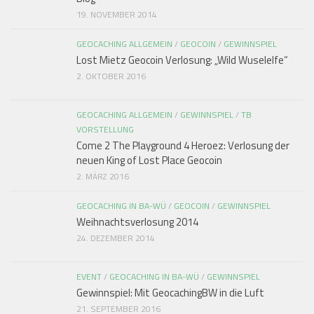
19. NOVEMBER 2014
GEOCACHING ALLGEMEIN
/
GEOCOIN
/
GEWINNSPIEL
Lost Mietz Geocoin Verlosung: „Wild Wuselelfe“
2. OKTOBER 2016
GEOCACHING ALLGEMEIN
/
GEWINNSPIEL
/
TB
VORSTELLUNG
Come 2 The Playground 4 Heroez: Verlosung der
neuen King of Lost Place Geocoin
2. MÄRZ 2016
GEOCACHING IN BA-WÜ
/
GEOCOIN
/
GEWINNSPIEL
Weihnachtsverlosung 2014
24. DEZEMBER 2014
EVENT
/
GEOCACHING IN BA-WÜ
/
GEWINNSPIEL
Gewinnspiel: Mit GeocachingBW in die Luft
21. SEPTEMBER 2016