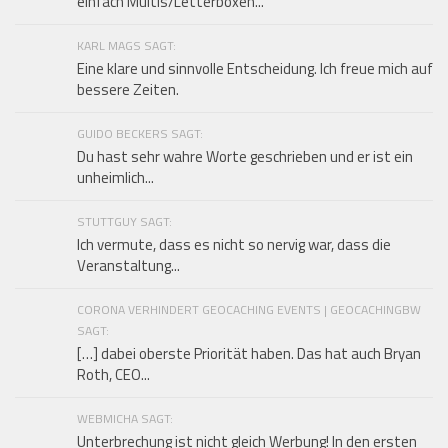
einfach Multis/Letterboxen...
KARL MAGS SAGT:
Eine klare und sinnvolle Entscheidung. Ich freue mich auf
bessere Zeiten.
GUIDO BECKERS SAGT:
Du hast sehr wahre Worte geschrieben und er ist ein
unheimlich...
STUTTGUY SAGT:
Ich vermute, dass es nicht so nervig war, dass die
Veranstaltung...
CORONA VERHINDERT GEOCACHING EVENTS | GEOCACHINGBW
SAGT:
[…] dabei oberste Priorität haben. Das hat auch Bryan
Roth, CEO...
WEBMICHA SAGT:
Unterbrechung ist nicht gleich Werbung! In den ersten