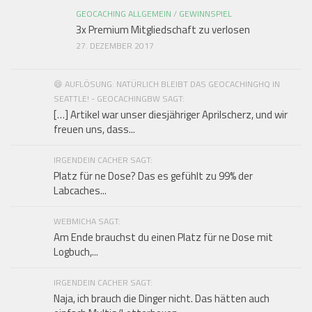
GEOCACHING ALLGEMEIN
/
GEWINNSPIEL
3x Premium Mitgliedschaft zu verlosen
27. DEZEMBER 2017
😄 AUFLÖSUNG: NATÜRLICH BLEIBT DAS GEOCACHINGHQ IN
SEATTLE! - GEOCACHINGBW SAGT:
[…] Artikel war unser diesjähriger Aprilscherz, und wir
freuen uns, dass...
IRGENDEIN CACHER SAGT:
Platz für ne Dose? Das es gefühlt zu 99% der
Labcaches...
WEBMICHA SAGT:
Am Ende brauchst du einen Platz für ne Dose mit
Logbuch,...
IRGENDEIN CACHER SAGT:
Naja, ich brauch die Dinger nicht. Das hätten auch