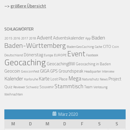
–>
größere Übersicht
SCHLAGWÖRTER
Advent
Baden
Adventskalender
2015
2016
2017
2018
App
Baden-Württemberg
CITO
BadenGeoCaching
Coin
Cache
Event
Dönerstag
Deutschland
EUROPE
Europa
Facebook
Geocaching
GeocachingBW
Geocaching in Baden
Geocoin
GIGA
GPS
Groundspeak
Geocoinfest
Headquarter
Interview
Mega
Kalender
Karte
Project
Lost Place
Karlsruhe
News
Naturschutz
Stammtisch
Quiz
Schweiz
Souvenir
Team
Verlosung
Reviewer
Weihnachten
März 2020
M
D
M
D
F
S
S