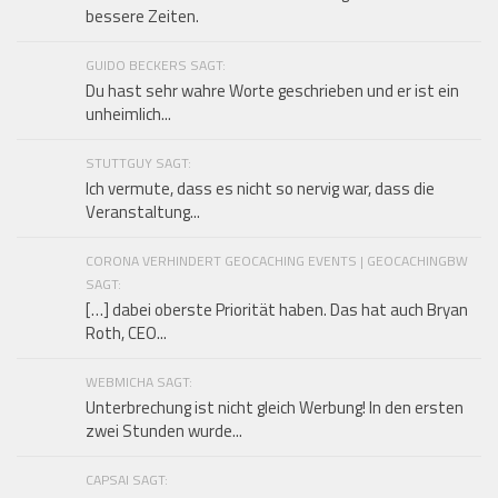
bessere Zeiten.
GUIDO BECKERS SAGT:
Du hast sehr wahre Worte geschrieben und er ist ein
unheimlich...
STUTTGUY SAGT:
Ich vermute, dass es nicht so nervig war, dass die
Veranstaltung...
CORONA VERHINDERT GEOCACHING EVENTS | GEOCACHINGBW
SAGT:
[…] dabei oberste Priorität haben. Das hat auch Bryan
Roth, CEO...
WEBMICHA SAGT:
Unterbrechung ist nicht gleich Werbung! In den ersten
zwei Stunden wurde...
CAPSAI SAGT: