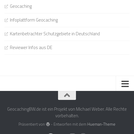
Geocaching
Infoplattform Geocaching
Kartenbetrachter Schutzgebiete in Deutschland
Reviewer Infos aus DE
GeocachingBW.de ist ein Projekt von Michael Weber. Alle Rechte
vorbehalten.
Präsentiert von
- Entworfen mit dem
Hueman-Theme