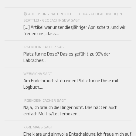
😄 AUFLÖSUNG: NATÜRLICH BLEIBT DAS GEOCACHINGHQ IN
SEATTLE! - GEOCACHINGBW SAGT:
[…] Artikel war unser diesjähriger Aprilscherz, und wir
freuen uns, dass...
IRGENDEIN CACHER SAGT:
Platz für ne Dose? Das es gefühlt zu 99% der
Labcaches...
WEBMICHA SAGT:
Am Ende brauchst du einen Platz für ne Dose mit
Logbuch,...
IRGENDEIN CACHER SAGT:
Naja, ich brauch die Dinger nicht. Das hätten auch
einfach Multis/Letterboxen...
KARL MAGS SAGT:
Eine klare und sinnvolle Entscheidung. Ich freue mich auf