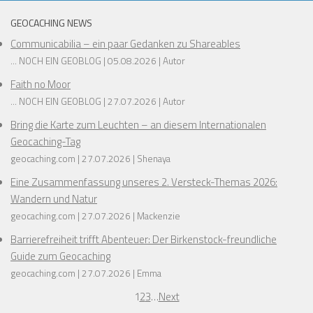
❅
GEOCACHING NEWS
❅
Communicabilia – ein paar Gedanken zu Shareables
❅
❅
... NOCH EIN GEOBLOG
05.08.2026
Autor
❅
Faith no Moor
... NOCH EIN GEOBLOG
27.07.2026
Autor
❅
❅
Bring die Karte zum Leuchten – an diesem Internationalen
❅
Geocaching-Tag
❅
geocaching.com
27.07.2026
Shenaya
❅
Eine Zusammenfassung unseres 2. Versteck-Themas 2026:
Wandern und Natur
❅
geocaching.com
27.07.2026
Mackenzie
❅
Barrierefreiheit trifft Abenteuer: Der Birkenstock-freundliche
❅
Guide zum Geocaching
geocaching.com
27.07.2026
Emma
1
2
3
…
Next