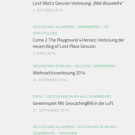
Lost Mietz Geocoin Verlosung: „Wild Wuselelfe“
2. OKTOBER 2016
GEOCACHING ALLGEMEIN
/
GEWINNSPIEL
/
TB
VORSTELLUNG
Come 2 The Playground 4 Heroez: Verlosung der
neuen King of Lost Place Geocoin
2. MÄRZ 2016
GEOCACHING IN BA-WÜ
/
GEOCOIN
/
GEWINNSPIEL
Weihnachtsverlosung 2014
24. DEZEMBER 2014
EVENT
/
GEOCACHING IN BA-WÜ
/
GEWINNSPIEL
Gewinnspiel: Mit GeocachingBW in die Luft
21. SEPTEMBER 2016
GEOCACHING ALLGEMEIN
/
GEOCACHING IN BA-WÜ
/
GEWINNSPIEL
/
INTERVIEW