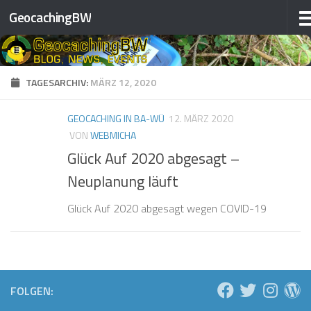
GeocachingBW
Zum Inhalt springen
❅
❅
❅
❅
TAGESARCHIV:
MÄRZ 12, 2020
❅
❅
GEOCACHING IN BA-WÜ
12. MÄRZ 2020
VON
WEBMICHA
Glück Auf 2020 abgesagt –
❅
❅
Neuplanung läuft
❅
Glück Auf 2020 abgesagt wegen COVID-19
❅
❅
❅
❅
❅
FOLGEN:
❅