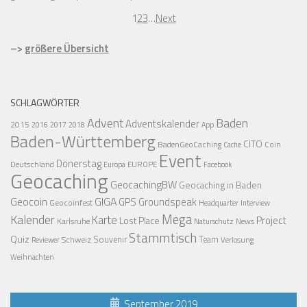
1
2
3
…
Next
–>
größere Übersicht
SCHLAGWÖRTER
Advent
Baden
Adventskalender
2015
2016
2017
2018
App
Baden-Württemberg
CITO
BadenGeoCaching
Coin
Cache
Event
Dönerstag
Deutschland
EUROPE
Europa
Facebook
Geocaching
GeocachingBW
Geocaching in Baden
Geocoin
GIGA
GPS
Groundspeak
Geocoinfest
Headquarter
Interview
Mega
Kalender
Karte
Project
Lost Place
Karlsruhe
News
Naturschutz
Stammtisch
Quiz
Schweiz
Souvenir
Team
Verlosung
Reviewer
Weihnachten
September 2019