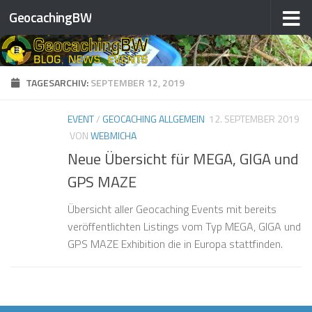
GeocachingBW
Zum Inhalt springen
TAGESARCHIV:
SEPTEMBER 12, 2019
EVENT
/
GEOCACHING ALLGEMEIN
12. SEPTEMBER 2019
VON
WEBMICHA
Neue Übersicht für MEGA, GIGA und
GPS MAZE
Übersicht aller Geocaching Events mit bereits
veröffentlichten Listings vom Typ MEGA, GIGA und
GPS MAZE Exhibition die in Europa stattfinden.