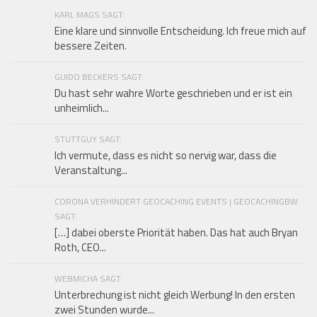
KARL MAGS SAGT:
Eine klare und sinnvolle Entscheidung. Ich freue mich auf
bessere Zeiten.
GUIDO BECKERS SAGT:
Du hast sehr wahre Worte geschrieben und er ist ein
unheimlich...
STUTTGUY SAGT:
Ich vermute, dass es nicht so nervig war, dass die
Veranstaltung...
CORONA VERHINDERT GEOCACHING EVENTS | GEOCACHINGBW
SAGT:
[…] dabei oberste Priorität haben. Das hat auch Bryan
Roth, CEO...
WEBMICHA SAGT:
Unterbrechung ist nicht gleich Werbung! In den ersten
zwei Stunden wurde...