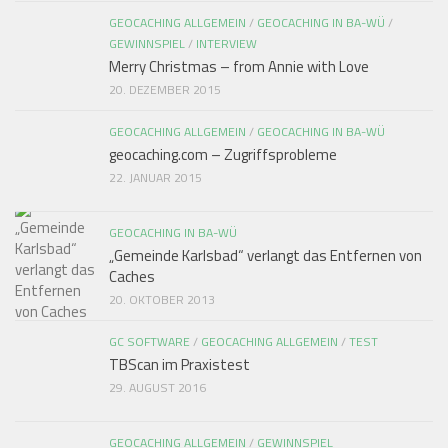
GEOCACHING ALLGEMEIN
/
GEOCACHING IN BA-WÜ
/
GEWINNSPIEL
/
INTERVIEW
Merry Christmas – from Annie with Love
20. DEZEMBER 2015
GEOCACHING ALLGEMEIN
/
GEOCACHING IN BA-WÜ
geocaching.com – Zugriffsprobleme
22. JANUAR 2015
GEOCACHING IN BA-WÜ
„Gemeinde Karlsbad“ verlangt das Entfernen von
Caches
20. OKTOBER 2013
GC SOFTWARE
/
GEOCACHING ALLGEMEIN
/
TEST
TBScan im Praxistest
29. AUGUST 2016
GEOCACHING ALLGEMEIN
/
GEWINNSPIEL