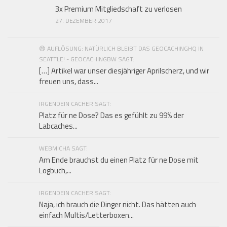
3x Premium Mitgliedschaft zu verlosen
27. DEZEMBER 2017
😄 AUFLÖSUNG: NATÜRLICH BLEIBT DAS GEOCACHINGHQ IN
SEATTLE! - GEOCACHINGBW SAGT:
[…] Artikel war unser diesjähriger Aprilscherz, und wir
freuen uns, dass...
IRGENDEIN CACHER SAGT:
Platz für ne Dose? Das es gefühlt zu 99% der
Labcaches...
WEBMICHA SAGT:
Am Ende brauchst du einen Platz für ne Dose mit
Logbuch,...
IRGENDEIN CACHER SAGT:
Naja, ich brauch die Dinger nicht. Das hätten auch
einfach Multis/Letterboxen...