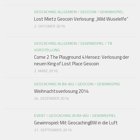
GEOCACHING ALLGEMEIN
/
GEOCOIN
/
GEWINNSPIEL
Lost Mietz Geocoin Verlosung: „Wild Wuselelfe“
2. OKTOBER 2016
GEOCACHING ALLGEMEIN
/
GEWINNSPIEL
/
TB
VORSTELLUNG
Come 2 The Playground 4 Heroez: Verlosung der
neuen King of Lost Place Geocoin
2. MÄRZ 2016
GEOCACHING IN BA-WÜ
/
GEOCOIN
/
GEWINNSPIEL
Weihnachtsverlosung 2014
24. DEZEMBER 2014
EVENT
/
GEOCACHING IN BA-WÜ
/
GEWINNSPIEL
Gewinnspiel: Mit GeocachingBW in die Luft
21. SEPTEMBER 2016