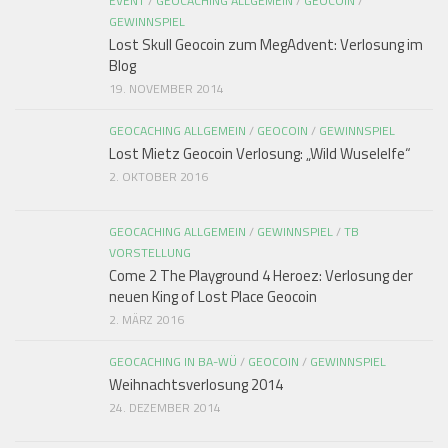
EVENT
/
GEOCACHING ALLGEMEIN
/
GEOCOIN
/
GEWINNSPIEL
Lost Skull Geocoin zum MegAdvent: Verlosung im
Blog
19. NOVEMBER 2014
GEOCACHING ALLGEMEIN
/
GEOCOIN
/
GEWINNSPIEL
Lost Mietz Geocoin Verlosung: „Wild Wuselelfe“
2. OKTOBER 2016
GEOCACHING ALLGEMEIN
/
GEWINNSPIEL
/
TB
VORSTELLUNG
Come 2 The Playground 4 Heroez: Verlosung der
neuen King of Lost Place Geocoin
2. MÄRZ 2016
GEOCACHING IN BA-WÜ
/
GEOCOIN
/
GEWINNSPIEL
Weihnachtsverlosung 2014
24. DEZEMBER 2014