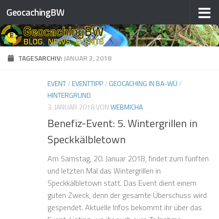
GeocachingBW
Zum Inhalt springen
TAGESARCHIV:
JANUAR 3, 2018
EVENT
/
EVENTTIPP
/
GEOCACHING IN BA-WÜ
/
HINTERGRUND
3. JANUAR 2018
VON
WEBMICHA
Benefiz-Event: 5. Wintergrillen in
Speckkälbletown
Am Samstag, 20. Januar 2018, findet zum fünften
und letzten Mal das Wintergrillen in
Speckkälbletown statt. Das Event dient einem
guten Zweck, denn der gesamte Überschuss wird
gespendet. Aktuelle Infos bekommt ihr über das