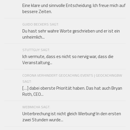
Eine klare und sinnvolle Entscheidung. Ich freue mich auf
bessere Zeiten.
GUIDO BECKERS SAGT:
Du hast sehr wahre Worte geschrieben und er ist ein
unheimlich...
STUTTGUY SAGT:
Ich vermute, dass es nicht so nervig war, dass die
Veranstaltung...
CORONA VERHINDERT GEOCACHING EVENTS | GEOCACHINGBW
SAGT:
[…] dabei oberste Priorität haben. Das hat auch Bryan
Roth, CEO...
WEBMICHA SAGT:
Unterbrechung ist nicht gleich Werbung! In den ersten
zwei Stunden wurde...