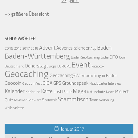
1
2
3
…
Next
–>
größere Übersicht
SCHLAGWÖRTER
Advent
Baden
Adventskalender
2015
2016
2017
2018
App
Baden-Württemberg
CITO
BadenGeoCaching
Coin
Cache
Event
Dönerstag
Deutschland
EUROPE
Europa
Facebook
Geocaching
GeocachingBW
Geocaching in Baden
Geocoin
GIGA
GPS
Groundspeak
Geocoinfest
Headquarter
Interview
Mega
Kalender
Karte
Project
Lost Place
Karlsruhe
News
Naturschutz
Stammtisch
Quiz
Schweiz
Souvenir
Team
Verlosung
Reviewer
Weihnachten
Januar 2017