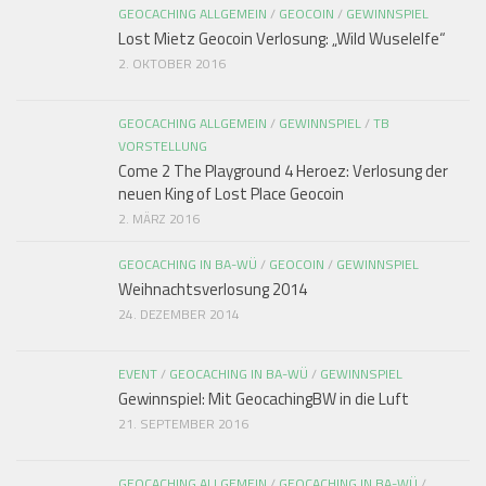
GEOCACHING ALLGEMEIN
/
GEOCOIN
/
GEWINNSPIEL
Lost Mietz Geocoin Verlosung: „Wild Wuselelfe“
2. OKTOBER 2016
GEOCACHING ALLGEMEIN
/
GEWINNSPIEL
/
TB
VORSTELLUNG
Come 2 The Playground 4 Heroez: Verlosung der
neuen King of Lost Place Geocoin
2. MÄRZ 2016
GEOCACHING IN BA-WÜ
/
GEOCOIN
/
GEWINNSPIEL
Weihnachtsverlosung 2014
24. DEZEMBER 2014
EVENT
/
GEOCACHING IN BA-WÜ
/
GEWINNSPIEL
Gewinnspiel: Mit GeocachingBW in die Luft
21. SEPTEMBER 2016
GEOCACHING ALLGEMEIN
/
GEOCACHING IN BA-WÜ
/