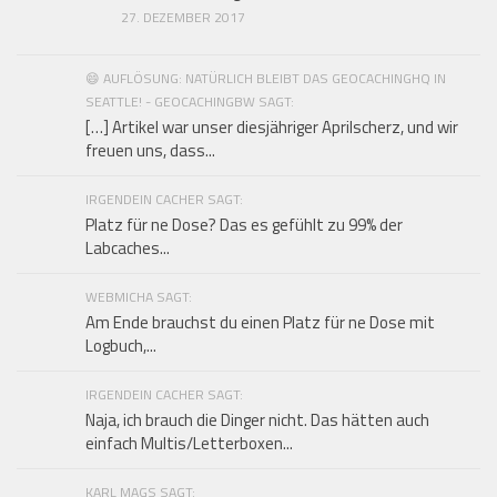
27. DEZEMBER 2017
😄 AUFLÖSUNG: NATÜRLICH BLEIBT DAS GEOCACHINGHQ IN
SEATTLE! - GEOCACHINGBW SAGT:
[…] Artikel war unser diesjähriger Aprilscherz, und wir
freuen uns, dass...
IRGENDEIN CACHER SAGT:
Platz für ne Dose? Das es gefühlt zu 99% der
Labcaches...
WEBMICHA SAGT:
Am Ende brauchst du einen Platz für ne Dose mit
Logbuch,...
IRGENDEIN CACHER SAGT:
Naja, ich brauch die Dinger nicht. Das hätten auch
einfach Multis/Letterboxen...
KARL MAGS SAGT: