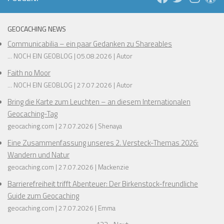
❅
❅
❅
❅
❅
GEOCACHING NEWS
❅
❅
Communicabilia – ein paar Gedanken zu Shareables
... NOCH EIN GEOBLOG
05.08.2026
Autor
❅
Faith no Moor
... NOCH EIN GEOBLOG
27.07.2026
Autor
Bring die Karte zum Leuchten – an diesem Internationalen
Geocaching-Tag
❅
❅
geocaching.com
27.07.2026
Shenaya
❅
Eine Zusammenfassung unseres 2. Versteck-Themas 2026:
Wandern und Natur
❅
❅
geocaching.com
27.07.2026
Mackenzie
❅
❅
❅
Barrierefreiheit trifft Abenteuer: Der Birkenstock-freundliche
Guide zum Geocaching
geocaching.com
27.07.2026
Emma