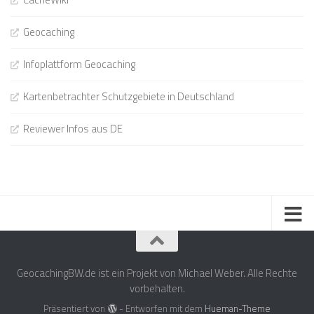
Geocaching
Infoplattform Geocaching
Kartenbetrachter Schutzgebiete in Deutschland
Reviewer Infos aus DE
GeocachingBW.de ist ein Projekt von Michael Weber. Alle Rechte
vorbehalten.
Präsentiert von
- Entworfen mit dem
Hueman-Theme