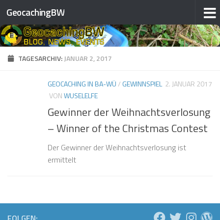
❅
GeocachingBW
❅
Zum Inhalt springen
❅
❅
❅
TAGESARCHIV:
JANUAR 2, 2017
❅
GEOCACHING IN BA-WÜ
/
GEWINNSPIEL
2. JANUAR 2017
VON
WUSELELFE
Gewinner der Weihnachtsverlosung
– Winner of the Christmas Contest
❅
Der Gewinner der Weihnachtsverlosung ist
❅
ermittelt
❅
❅
❅
❅
❅
FOLGEN: