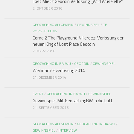
Lost Mietz Geocoin Verlosung: „Wild Wuselelfe“
2. OKTOBER 2016
GEOCACHING ALLGEMEIN
/
GEWINNSPIEL
/
TB
VORSTELLUNG
Come 2 The Playground 4 Heroez: Verlosung der
neuen King of Lost Place Geocoin
2. MÄRZ 2016
GEOCACHING IN BA-WÜ
/
GEOCOIN
/
GEWINNSPIEL
Weihnachtsverlosung 2014
24. DEZEMBER 2014
EVENT
/
GEOCACHING IN BA-WÜ
/
GEWINNSPIEL
Gewinnspiel: Mit GeocachingBW in die Luft
21. SEPTEMBER 2016
GEOCACHING ALLGEMEIN
/
GEOCACHING IN BA-WÜ
/
GEWINNSPIEL
/
INTERVIEW