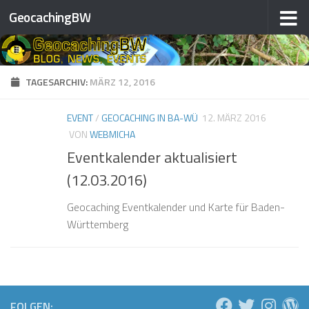
GeocachingBW
Zum Inhalt springen
TAGESARCHIV:
MÄRZ 12, 2016
EVENT
/
GEOCACHING IN BA-WÜ
12. MÄRZ 2016
VON
WEBMICHA
Eventkalender aktualisiert
(12.03.2016)
Geocaching Eventkalender und Karte für Baden-
Württemberg
FOLGEN: