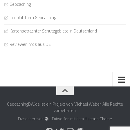
Geocaching
Infoplattform Geocaching
Kartenbetrachter Schutzgebiete in Deutschland
Reviewer Infos aus DE
GeocachingBW.de ist ein Projekt von Michael Weber. Alle Rechte
vorbehalten.
Präsentiert von
- Entworfen mit dem
Hueman-Theme