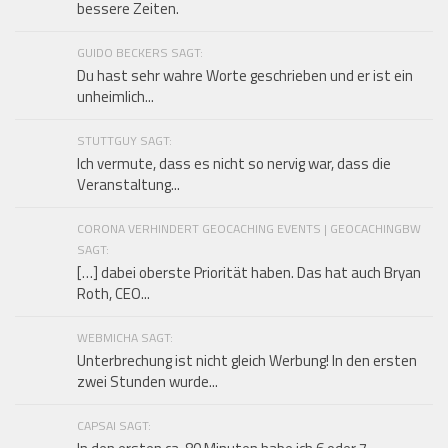
bessere Zeiten.
GUIDO BECKERS SAGT:
Du hast sehr wahre Worte geschrieben und er ist ein
unheimlich...
STUTTGUY SAGT:
Ich vermute, dass es nicht so nervig war, dass die
Veranstaltung...
CORONA VERHINDERT GEOCACHING EVENTS | GEOCACHINGBW
SAGT:
[…] dabei oberste Priorität haben. Das hat auch Bryan
Roth, CEO...
WEBMICHA SAGT:
Unterbrechung ist nicht gleich Werbung! In den ersten
zwei Stunden wurde...
CAPSAI SAGT: