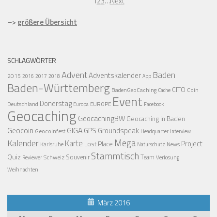
1
2
3
…
Next
–>
größere Übersicht
SCHLAGWÖRTER
Advent
Baden
Adventskalender
2015
2016
2017
2018
App
Baden-Württemberg
CITO
BadenGeoCaching
Coin
Cache
Event
Dönerstag
Deutschland
EUROPE
Europa
Facebook
Geocaching
GeocachingBW
Geocaching in Baden
Geocoin
GIGA
GPS
Groundspeak
Geocoinfest
Headquarter
Interview
Mega
Kalender
Karte
Project
Lost Place
Karlsruhe
News
Naturschutz
Stammtisch
Quiz
Schweiz
Souvenir
Team
Verlosung
Reviewer
Weihnachten
März 2016