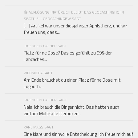
😄 AUFLÖSUNG: NATÜRLICH BLEIBT DAS GEOCACHINGHQ IN
SEATTLE! - GEOCACHINGBW SAGT:
[…] Artikel war unser diesjähriger Aprilscherz, und wir
freuen uns, dass...
IRGENDEIN CACHER SAGT:
Platz für ne Dose? Das es gefühlt zu 99% der
Labcaches...
WEBMICHA SAGT:
Am Ende brauchst du einen Platz für ne Dose mit
Logbuch,...
IRGENDEIN CACHER SAGT:
Naja, ich brauch die Dinger nicht. Das hätten auch
einfach Multis/Letterboxen...
KARL MAGS SAGT:
Eine klare und sinnvolle Entscheidung. Ich freue mich auf