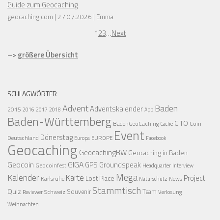
Guide zum Geocaching
geocaching.com
27.07.2026
Emma
1
2
3
…
Next
–>
größere Übersicht
SCHLAGWÖRTER
Advent
Baden
Adventskalender
2015
2016
2017
2018
App
Baden-Württemberg
CITO
BadenGeoCaching
Coin
Cache
Event
Dönerstag
Deutschland
EUROPE
Europa
Facebook
Geocaching
GeocachingBW
Geocaching in Baden
Geocoin
GIGA
GPS
Groundspeak
Geocoinfest
Headquarter
Interview
Mega
Kalender
Karte
Project
Lost Place
Karlsruhe
News
Naturschutz
Stammtisch
Quiz
Schweiz
Souvenir
Team
Verlosung
Reviewer
Weihnachten