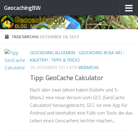
GeocachingBW
Zum Inhalt springen
TAGESARCHIV:
DEZEMBER 28, 2013
GEOCACHING ALLGEMEIN
/
GEOCACHING IN BA-WÜ
/
KAUFTIPP
/
TIPPS & TRICKS
28. DEZEMBER 2013
VON
WEBMICHA
Tipp: GeoCache Calculator
Nach über zwei Jahren haben Eisbehr und S-
Man42 eine neue Version vom GCC (GeoCache
Calculator) herausgebracht. GCC ist eine App für
Android und beinhaltet eine Fülle von Tools die das
Leben eines Geocachers leichter machen....