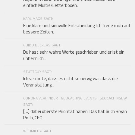
einfach Multis/Letterboxen...
KARL MAGS SAGT:
Eine klare und sinnvolle Entscheidung. Ich freue mich auf
bessere Zeiten.
GUIDO BECKERS SAGT:
Du hast sehr wahre Worte geschrieben und er ist ein
unheimlich...
STUTTGUY SAGT:
Ich vermute, dass es nicht so nervig war, dass die
Veranstaltung...
CORONA VERHINDERT GEOCACHING EVENTS | GEOCACHINGBW
SAGT:
[…] dabei oberste Priorität haben. Das hat auch Bryan
Roth, CEO...
WEBMICHA SAGT: