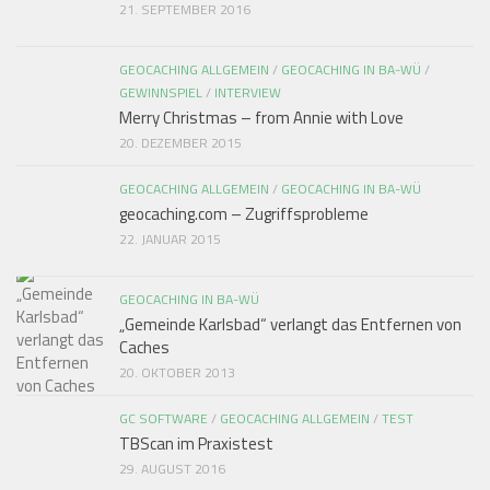
21. SEPTEMBER 2016
GEOCACHING ALLGEMEIN
/
GEOCACHING IN BA-WÜ
/
GEWINNSPIEL
/
INTERVIEW
Merry Christmas – from Annie with Love
20. DEZEMBER 2015
GEOCACHING ALLGEMEIN
/
GEOCACHING IN BA-WÜ
geocaching.com – Zugriffsprobleme
22. JANUAR 2015
GEOCACHING IN BA-WÜ
„Gemeinde Karlsbad“ verlangt das Entfernen von
Caches
20. OKTOBER 2013
GC SOFTWARE
/
GEOCACHING ALLGEMEIN
/
TEST
TBScan im Praxistest
29. AUGUST 2016