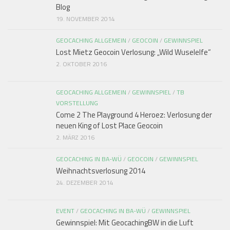
Blog
19. NOVEMBER 2014
GEOCACHING ALLGEMEIN
/
GEOCOIN
/
GEWINNSPIEL
Lost Mietz Geocoin Verlosung: „Wild Wuselelfe“
2. OKTOBER 2016
GEOCACHING ALLGEMEIN
/
GEWINNSPIEL
/
TB
VORSTELLUNG
Come 2 The Playground 4 Heroez: Verlosung der
neuen King of Lost Place Geocoin
2. MÄRZ 2016
GEOCACHING IN BA-WÜ
/
GEOCOIN
/
GEWINNSPIEL
Weihnachtsverlosung 2014
24. DEZEMBER 2014
EVENT
/
GEOCACHING IN BA-WÜ
/
GEWINNSPIEL
Gewinnspiel: Mit GeocachingBW in die Luft