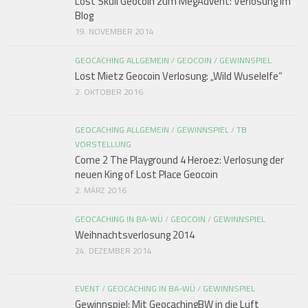
Lost Skull Geocoin zum MegAdvent: Verlosung im
Blog
19. NOVEMBER 2014
GEOCACHING ALLGEMEIN
/
GEOCOIN
/
GEWINNSPIEL
Lost Mietz Geocoin Verlosung: „Wild Wuselelfe“
2. OKTOBER 2016
GEOCACHING ALLGEMEIN
/
GEWINNSPIEL
/
TB
VORSTELLUNG
Come 2 The Playground 4 Heroez: Verlosung der
neuen King of Lost Place Geocoin
2. MÄRZ 2016
GEOCACHING IN BA-WÜ
/
GEOCOIN
/
GEWINNSPIEL
Weihnachtsverlosung 2014
24. DEZEMBER 2014
EVENT
/
GEOCACHING IN BA-WÜ
/
GEWINNSPIEL
Gewinnspiel: Mit GeocachingBW in die Luft