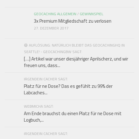
GEOCACHING ALLGEMEIN
/
GEWINNSPIEL
3x Premium Mitgliedschaft zu verlosen
27. DEZEMBER 2017
😄 AUFLÖSUNG: NATÜRLICH BLEIBT DAS GEOCACHINGHQ IN
SEATTLE! - GEOCACHINGBW SAGT:
[…] Artikel war unser diesjähriger Aprilscherz, und wir
freuen uns, dass...
IRGENDEIN CACHER SAGT:
Platz für ne Dose? Das es gefühlt zu 99% der
Labcaches...
WEBMICHA SAGT:
Am Ende brauchst du einen Platz für ne Dose mit
Logbuch,...
IRGENDEIN CACHER SAGT: