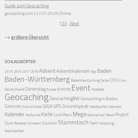
Guide zum Geocaching
geocaching.com
27.07.2026
Emma
1
2
3
…
Next
–>
größere Übersicht
SCHLAGWÖRTER
Advent
Baden
Adventskalender
2015
2016
2017
2018
App
Baden-Württemberg
CITO
BadenGeoCaching
Coin
Cache
Event
Dönerstag
Deutschland
EUROPE
Europa
Facebook
Geocaching
GeocachingBW
Geocaching in Baden
Geocoin
GIGA
GPS
Groundspeak
Geocoinfest
Headquarter
Interview
Mega
Kalender
Karte
Project
Lost Place
Karlsruhe
News
Naturschutz
Stammtisch
Quiz
Schweiz
Souvenir
Team
Verlosung
Reviewer
Weihnachten