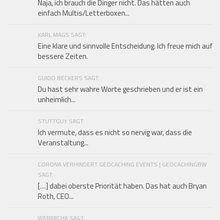
Naja, ich brauch die Dinger nicht. Das hätten auch
einfach Multis/Letterboxen...
KARL MAGS SAGT:
Eine klare und sinnvolle Entscheidung. Ich freue mich auf
bessere Zeiten.
GUIDO BECKERS SAGT:
Du hast sehr wahre Worte geschrieben und er ist ein
unheimlich...
STUTTGUY SAGT:
Ich vermute, dass es nicht so nervig war, dass die
Veranstaltung...
CORONA VERHINDERT GEOCACHING EVENTS | GEOCACHINGBW
SAGT:
[…] dabei oberste Priorität haben. Das hat auch Bryan
Roth, CEO...
WEBMICHA SAGT: