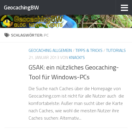
❅
GeocachingBW
❅
Zum Inhalt springen
❅
❅
❅
❅
SCHLAGWÖRTER:
PC
❅
GEOCACHING ALLGEMEIN
/
TIPPS & TRICKS
/
TUTORIALS
❅
21. JANUAR 2013
VON
KNACKI'S
GSAK: ein nützliches Geocaching-
Tool für Windows-PCs
❅
❅
Die Suche nach Caches über die Homepage von
Geocaching.com ist nicht für alle Nutzer auch die
komfortabelste: Außer man sucht über die Karte
❅
❅
nach Caches, wie wohl die meisten Nutzer ihre
❅
Caches suchen: Alternativ...
❅