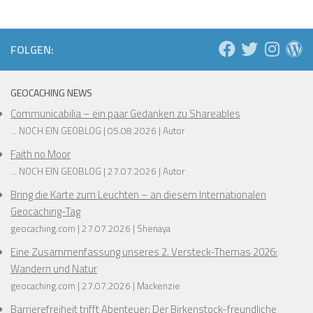
❅
❅
FOLGEN:
❅
❅
❅
❅
GEOCACHING NEWS
Communicabilia – ein paar Gedanken zu Shareables
❅
❅
... NOCH EIN GEOBLOG
05.08.2026
Autor
Faith no Moor
❅
... NOCH EIN GEOBLOG
27.07.2026
Autor
❅
❅
Bring die Karte zum Leuchten – an diesem Internationalen
❅
Geocaching-Tag
❅
❅
geocaching.com
27.07.2026
Shenaya
❅
Eine Zusammenfassung unseres 2. Versteck-Themas 2026:
Wandern und Natur
geocaching.com
27.07.2026
Mackenzie
Barrierefreiheit trifft Abenteuer: Der Birkenstock-freundliche