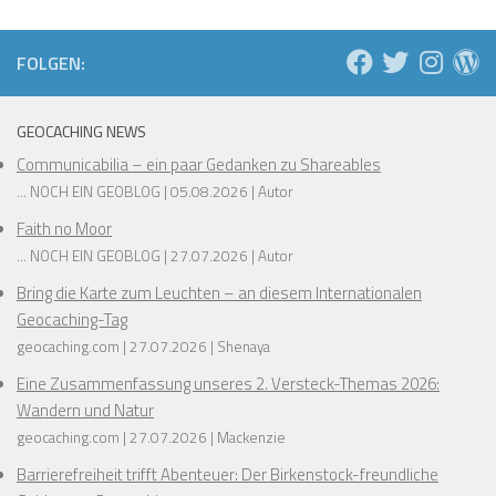
❅
FOLGEN:
❅
❅
❅
❅
GEOCACHING NEWS
Communicabilia – ein paar Gedanken zu Shareables
❅
❅
... NOCH EIN GEOBLOG
05.08.2026
Autor
❅
Faith no Moor
❅
... NOCH EIN GEOBLOG
27.07.2026
Autor
Bring die Karte zum Leuchten – an diesem Internationalen
❅
❅
Geocaching-Tag
❅
geocaching.com
27.07.2026
Shenaya
❅
❅
❅
Eine Zusammenfassung unseres 2. Versteck-Themas 2026:
❅
Wandern und Natur
geocaching.com
27.07.2026
Mackenzie
Barrierefreiheit trifft Abenteuer: Der Birkenstock-freundliche