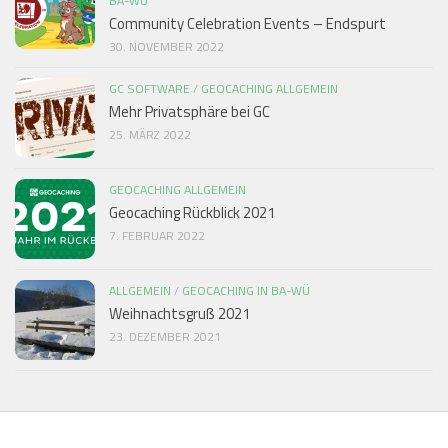
BA-WÜ
Community Celebration Events – Endspurt
30. NOVEMBER 2022
GC SOFTWARE
/
GEOCACHING ALLGEMEIN
Mehr Privatsphäre bei GC
25. MÄRZ 2022
GEOCACHING ALLGEMEIN
Geocaching Rückblick 2021
7. FEBRUAR 2022
ALLGEMEIN
/
GEOCACHING IN BA-WÜ
Weihnachtsgruß 2021
23. DEZEMBER 2021