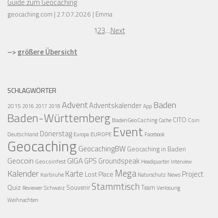
Guide zum Geocaching
geocaching.com
27.07.2026
Emma
1
2
3
…
Next
–>
größere Übersicht
SCHLAGWÖRTER
Advent
Baden
Adventskalender
2015
2016
2017
2018
App
Baden-Württemberg
CITO
BadenGeoCaching
Coin
Cache
Event
Dönerstag
Deutschland
EUROPE
Europa
Facebook
Geocaching
GeocachingBW
Geocaching in Baden
Geocoin
GIGA
GPS
Groundspeak
Geocoinfest
Headquarter
Interview
Mega
Kalender
Karte
Project
Lost Place
Karlsruhe
News
Naturschutz
Stammtisch
Quiz
Schweiz
Souvenir
Team
Verlosung
Reviewer
Weihnachten