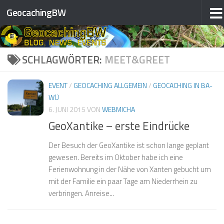
GeocachingBW
Zum Inhalt springen
❅
❅
❅
SCHLAGWÖRTER:
MEET&GREET
❅
EVENT
/
GEOCACHING ALLGEMEIN
/
GEOCACHING IN BA-
❅
❅
WÜ
6. JUNI 2015
VON
WEBMICHA
GeoXantike – erste Eindrücke
❅
❅
❅
Der Besuch der GeoXantike ist schon lange geplant
gewesen. Bereits im Oktober habe ich eine
Ferienwohnung in der Nähe von Xanten gebucht um
mit der Familie ein paar Tage am Niederrhein zu
❅
verbringen. Anreise...
❅
❅