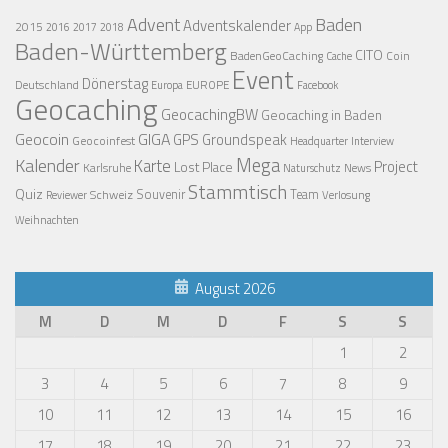
Advent
Baden
Adventskalender
2015
2016
2017
2018
App
Baden-Württemberg
CITO
BadenGeoCaching
Coin
Cache
Event
Dönerstag
Deutschland
EUROPE
Europa
Facebook
Geocaching
GeocachingBW
Geocaching in Baden
Geocoin
GIGA
GPS
Groundspeak
Geocoinfest
Headquarter
Interview
Mega
Kalender
Karte
Project
Lost Place
Karlsruhe
News
Naturschutz
Stammtisch
Quiz
Schweiz
Souvenir
Team
Verlosung
Reviewer
Weihnachten
August 2026
M
D
M
D
F
S
S
1
2
3
4
5
6
7
8
9
10
11
12
13
14
15
16
17
18
19
20
21
22
23