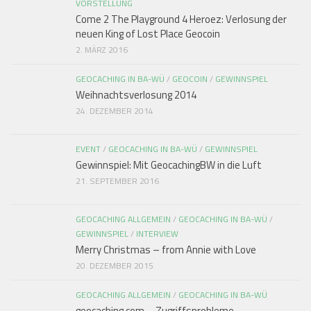
VORSTELLUNG
Come 2 The Playground 4 Heroez: Verlosung der
neuen King of Lost Place Geocoin
2. MÄRZ 2016
GEOCACHING IN BA-WÜ
/
GEOCOIN
/
GEWINNSPIEL
Weihnachtsverlosung 2014
24. DEZEMBER 2014
EVENT
/
GEOCACHING IN BA-WÜ
/
GEWINNSPIEL
Gewinnspiel: Mit GeocachingBW in die Luft
21. SEPTEMBER 2016
GEOCACHING ALLGEMEIN
/
GEOCACHING IN BA-WÜ
/
GEWINNSPIEL
/
INTERVIEW
Merry Christmas – from Annie with Love
20. DEZEMBER 2015
GEOCACHING ALLGEMEIN
/
GEOCACHING IN BA-WÜ
geocaching.com – Zugriffsprobleme