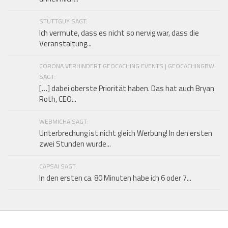
STUTTGUY SAGT:
Ich vermute, dass es nicht so nervig war, dass die
Veranstaltung...
CORONA VERHINDERT GEOCACHING EVENTS | GEOCACHINGBW
SAGT:
[…] dabei oberste Priorität haben. Das hat auch Bryan
Roth, CEO...
WEBMICHA SAGT:
Unterbrechung ist nicht gleich Werbung! In den ersten
zwei Stunden wurde...
CAPSAI SAGT:
In den ersten ca. 80 Minuten habe ich 6 oder 7...