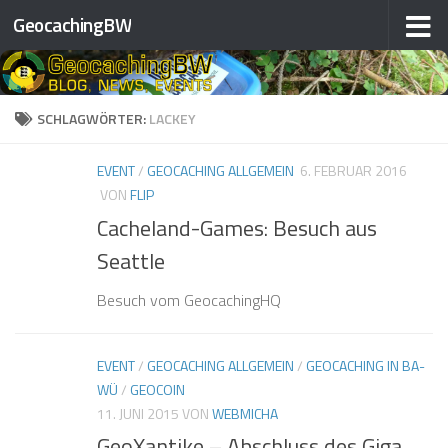
GeocachingBW
Zum Inhalt springen
SCHLAGWÖRTER:
LACKEY
EVENT
/
GEOCACHING ALLGEMEIN
6. FEBRUAR 2016
VON
FLIP
Cacheland-Games: Besuch aus
Seattle
Besuch vom GeocachingHQ
EVENT
/
GEOCACHING ALLGEMEIN
/
GEOCACHING IN BA-
WÜ
/
GEOCOIN
11. JUNI 2015
VON
WEBMICHA
GeoXantike – Abschluss des Giga