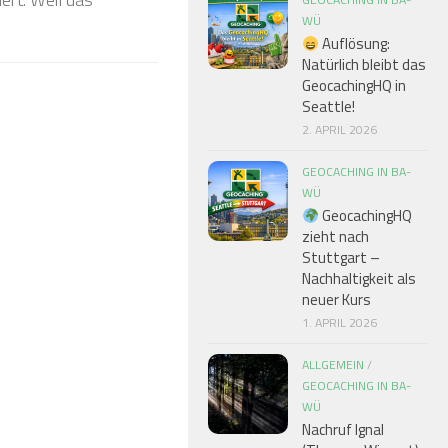
❅
WÜ
Auflösung:
Natürlich bleibt das
GeocachingHQ in
Seattle!
❅
2. APRIL 2026
GEOCACHING IN BA-
WÜ
GeocachingHQ
❅
zieht nach
Stuttgart –
Nachhaltigkeit als
neuer Kurs
1. APRIL 2026
ALLGEMEIN
/
GEOCACHING IN BA-
WÜ
Nachruf Ignal