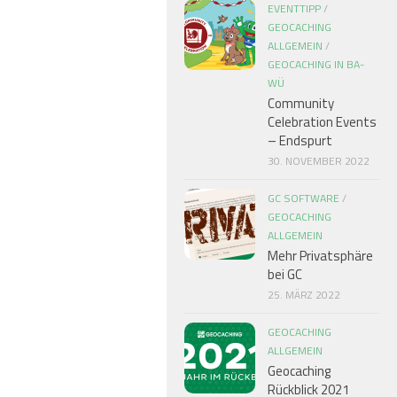
EVENTTIPP
/
GEOCACHING
ALLGEMEIN
/
GEOCACHING IN BA-
WÜ
Community
Celebration Events
– Endspurt
30. NOVEMBER 2022
GC SOFTWARE
/
GEOCACHING
ALLGEMEIN
Mehr Privatsphäre
bei GC
25. MÄRZ 2022
GEOCACHING
ALLGEMEIN
Geocaching
Rückblick 2021