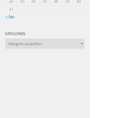
24
25
26
27
28
29
30
31
« Apr.
KATEGORIEN
Kategorien