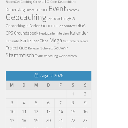
CITO
BadenGeoCaching
Coin
Deutschland
Cache
Event
Dönerstag
EUROPE
Europa
Facebook
Geocaching
GeocachingBW
Geocoin
GIGA
Geocaching in Baden
Geocoinfest
Kalender
GPS
Groundspeak
Headquarter
Interview
Mega
Karte
Lost Place
Karlsruhe
News
Naturschutz
Project
Quiz
Schweiz
Souvenir
Reviewer
Stammtisch
Team
Verlosung
Weihnachten
August 2026
M
D
M
D
F
S
S
1
2
3
4
5
6
7
8
9
10
11
12
13
14
15
16
17
18
19
20
21
22
23