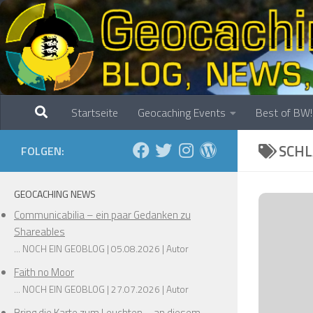
Zum Inhalt springen
Startseite
Geocaching Events
Best of BW!
SCH
FOLGEN:
GEOCACHING NEWS
❅
Communicabilia – ein paar Gedanken zu
Shareables
... NOCH EIN GEOBLOG
05.08.2026
Autor
Faith no Moor
❅
... NOCH EIN GEOBLOG
27.07.2026
Autor
Bring die Karte zum Leuchten – an diesem