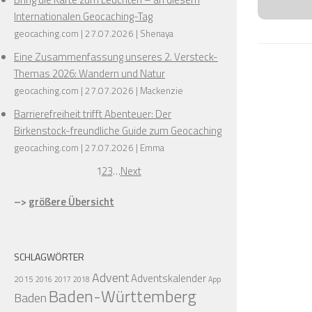
Internationalen Geocaching-Tag
geocaching.com
27.07.2026
Shenaya
Eine Zusammenfassung unseres 2. Versteck-
Themas 2026: Wandern und Natur
geocaching.com
27.07.2026
Mackenzie
Barrierefreiheit trifft Abenteuer: Der
Birkenstock-freundliche Guide zum Geocaching
geocaching.com
27.07.2026
Emma
1
2
3
…
Next
–>
größere Übersicht
❅
SCHLAGWÖRTER
Advent
Adventskalender
2015
2016
2017
2018
App
Baden-Württemberg
Baden