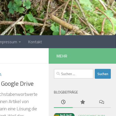
❅
❅
Impressum
Kontakt
❅
MEHR
❅
Suchen
A
nach:
❅
 Google Drive
BLOGBEITRÄGE
Buchstabenwortwerte
inen Artikel von
rin eine Lösung die
ert. Weil das
GEOCACHING IN BA-